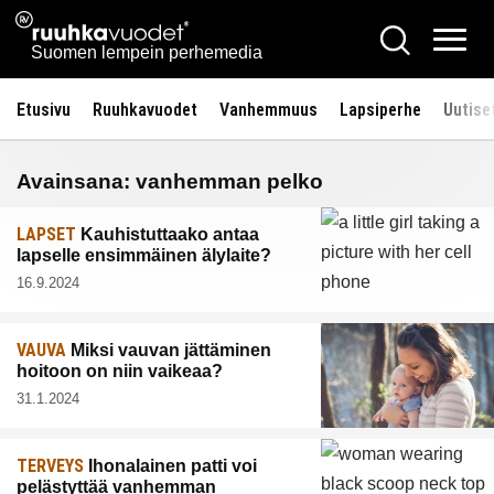
Siirry
Ruuhkavuodet.fi
Hae
sisältöön
Vali
Suomen lempein perhemedia
Etusivu
Ruuhkavuodet
Vanhemmuus
Lapsiperhe
Uutise
Avainsana:
vanhemman pelko
LAPSET
Kauhistuttaako antaa
lapselle ensimmäinen älylaite?
16.9.2024
VAUVA
Miksi vauvan jättäminen
hoitoon on niin vaikeaa?
31.1.2024
TERVEYS
Ihonalainen patti voi
pelästyttää vanhemman