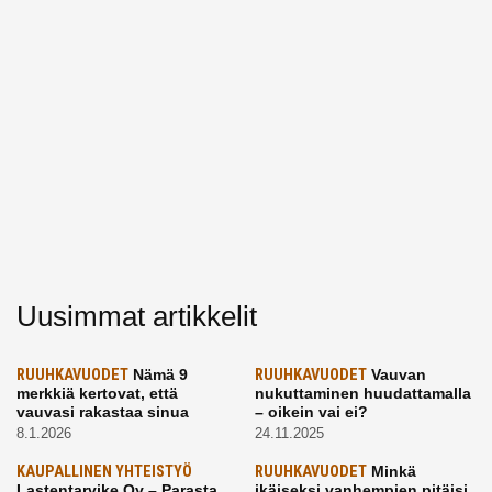
Uusimmat artikkelit
RUUHKAVUODET
Nämä 9
RUUHKAVUODET
Vauvan
merkkiä kertovat, että
nukuttaminen huudattamalla
vauvasi rakastaa sinua
– oikein vai ei?
8.1.2026
24.11.2025
KAUPALLINEN YHTEISTYÖ
RUUHKAVUODET
Minkä
Lastentarvike Oy – Parasta
ikäiseksi vanhempien pitäisi