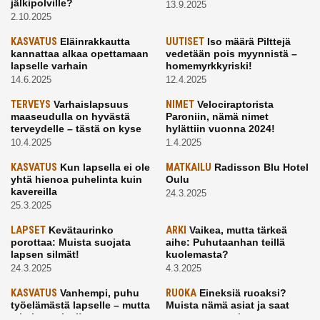
jälkipolville?
13.9.2025
2.10.2025
KASVATUS
Eläinrakkautta
UUTISET
Iso määrä Pilttejä
kannattaa alkaa opettamaan
vedetään pois myynnistä –
lapselle varhain
homemyrkkyriski!
14.6.2025
12.4.2025
TERVEYS
Varhaislapsuus
NIMET
Velociraptorista
maaseudulla on hyvästä
Paroniin, nämä nimet
terveydelle – tästä on kyse
hylättiin vuonna 2024!
10.4.2025
1.4.2025
KASVATUS
Kun lapsella ei ole
MATKAILU
Radisson Blu Hotel
yhtä hienoa puhelinta kuin
Oulu
kavereilla
24.3.2025
25.3.2025
LAPSET
Kevätaurinko
ARKI
Vaikea, mutta tärkeä
porottaa: Muista suojata
aihe: Puhutaanhan teillä
lapsen silmät!
kuolemasta?
24.3.2025
4.3.2025
KASVATUS
Vanhempi, puhu
RUOKA
Eineksiä ruoaksi?
työelämästä lapselle – mutta
Muista nämä asiat ja saat
mieti sanojasi!
paremman aterian