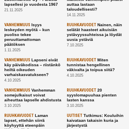
lapsellesi jo vuodesta 1967
auttaa lastaan
taloudellisesti?
21.11.2025
14.11.2025
VANHEMMUUS
Isyys
RUUHKAVUODET
Nainen, näin
leskeyden myötä – kun
selätät haasteet aikuisiän
puoliso tekee
ystävyyssuhteissa ja löydät
peruuttamattoman
uusia ystäviä
päätöksen
7.10.2025
1.11.2025
VANHEMMUUS
Lapseni eivät
RUUHKAVUODET
Miten
käy päiväkodissa – riistänkö
tunnistaa hengellinen
heiltä oikeuden
väkivalta ja toipua siitä?
varhaiskasvatukseen?
4.10.2025
4.10.2025
VANHEMMUUS
Vanhemman
RUUHKAVUODET
20
somejulkaisut voivat
syyslomapuuhaa pienten
aiheuttaa lapselle ahdistusta
lasten kanssa
3.10.2025
3.10.2025
RUUHKAVUODET
Laman
UUTISET
Tutkimus: Kouluihin
lapset, ettehän siirrä
kaivataan takaisin kuria ja
köyhyyttä eteenpäin
järjestystä