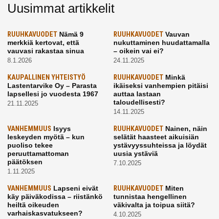
Uusimmat artikkelit
RUUHKAVUODET
Nämä 9
RUUHKAVUODET
Vauvan
merkkiä kertovat, että
nukuttaminen huudattamalla
vauvasi rakastaa sinua
– oikein vai ei?
8.1.2026
24.11.2025
KAUPALLINEN YHTEISTYÖ
RUUHKAVUODET
Minkä
Lastentarvike Oy – Parasta
ikäiseksi vanhempien pitäisi
lapsellesi jo vuodesta 1967
auttaa lastaan
taloudellisesti?
21.11.2025
14.11.2025
VANHEMMUUS
Isyys
RUUHKAVUODET
Nainen, näin
leskeyden myötä – kun
selätät haasteet aikuisiän
puoliso tekee
ystävyyssuhteissa ja löydät
peruuttamattoman
uusia ystäviä
päätöksen
7.10.2025
1.11.2025
VANHEMMUUS
Lapseni eivät
RUUHKAVUODET
Miten
käy päiväkodissa – riistänkö
tunnistaa hengellinen
heiltä oikeuden
väkivalta ja toipua siitä?
varhaiskasvatukseen?
4.10.2025