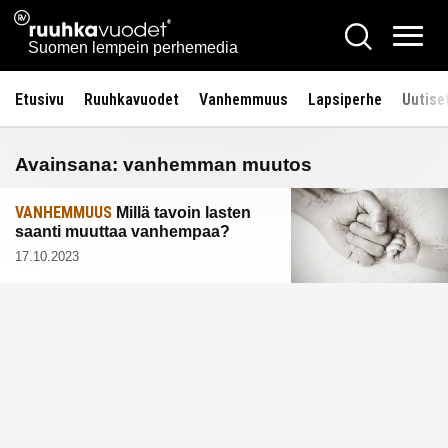
Siirry
Ruuhkavuodet.fi
Hae
sisältöön
Vali
Suomen lempein perhemedia
Etusivu
Ruuhkavuodet
Vanhemmuus
Lapsiperhe
Uutise
Avainsana:
vanhemman muutos
VANHEMMUUS
Millä tavoin lasten
saanti muuttaa vanhempaa?
17.10.2023