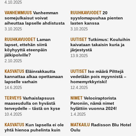
4.10.2025
VANHEMMUUS
Vanhemman
RUUHKAVUODET
20
somejulkaisut voivat
syyslomapuuhaa pienten
aiheuttaa lapselle ahdistusta
lasten kanssa
3.10.2025
3.10.2025
RUUHKAVUODET
Laman
UUTISET
Tutkimus: Kouluihin
lapset, ettehän siirrä
kaivataan takaisin kuria ja
köyhyyttä eteenpäin
järjestystä
jälkipolville?
13.9.2025
2.10.2025
KASVATUS
Eläinrakkautta
UUTISET
Iso määrä Pilttejä
kannattaa alkaa opettamaan
vedetään pois myynnistä –
lapselle varhain
homemyrkkyriski!
14.6.2025
12.4.2025
TERVEYS
Varhaislapsuus
NIMET
Velociraptorista
maaseudulla on hyvästä
Paroniin, nämä nimet
terveydelle – tästä on kyse
hylättiin vuonna 2024!
10.4.2025
1.4.2025
KASVATUS
Kun lapsella ei ole
MATKAILU
Radisson Blu Hotel
yhtä hienoa puhelinta kuin
Oulu
kavereilla
24.3.2025