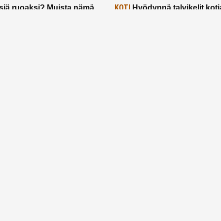
KOTI
siä ruoaksi? Muista nämä
Hyödynnä talvikelit koti
t paremman aterian
– 2 näppärää vinkkiä!
24.2.2025
Etusivu
Meistä
Ruuhkavuodet
Lapsiperhe
Vanhemmuus
Tietosuojalauseke
© 2026 Ruuhkavuodet.fi. Kaikki oikeudet pidätetään.