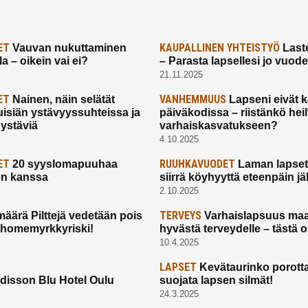
ET
KAUPALLINEN YHTEISTYÖ
Vauvan nukuttaminen
Laste
a – oikein vai ei?
– Parasta lapsellesi jo vuod
21.11.2025
ET
VANHEMMUUS
Nainen, näin selätät
Lapseni eivät 
uisiän ystävyyssuhteissa ja
päiväkodissa – riistänkö hei
 ystäviä
varhaiskasvatukseen?
4.10.2025
ET
RUUHKAVUODET
20 syyslomapuuhaa
Laman lapset,
en kanssa
siirrä köyhyyttä eteenpäin jäl
2.10.2025
TERVEYS
määrä Pilttejä vedetään pois
Varhaislapsuus maa
 homemyrkkyriski!
hyvästä terveydelle – tästä 
10.4.2025
LAPSET
Kevätaurinko porotta
disson Blu Hotel Oulu
suojata lapsen silmät!
24.3.2025