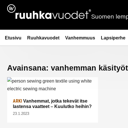
Siirry
sisältöön
Suomen lemp
Ruuhkavuodet.fi
Etusivu
Ruuhkavuodet
Vanhemmuus
Lapsiperhe
Avainsana:
vanhemman käsityöt
ARKI
Vanhemmat, jotka tekevät itse
lastensa vaatteet – Kuulutko heihin?
23.1.2023