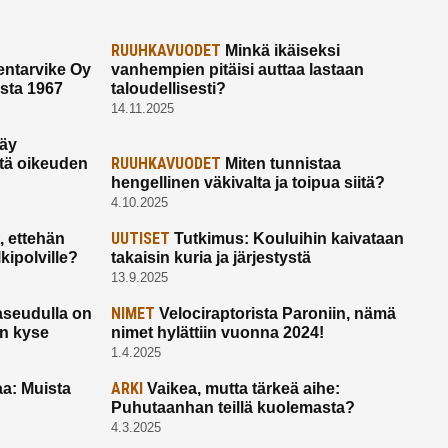
RUUHKAVUODET
Minkä ikäiseksi
ntarvike Oy
vanhempien pitäisi auttaa lastaan
esta 1967
taloudellisesti?
14.11.2025
käy
RUUHKAVUODET
ltä oikeuden
Miten tunnistaa
hengellinen väkivalta ja toipua siitä?
4.10.2025
UUTISET
 ettehän
Tutkimus: Kouluihin kaivataan
kipolville?
takaisin kuria ja järjestystä
13.9.2025
NIMET
seudulla on
Velociraptorista Paroniin, nämä
on kyse
nimet hylättiin vuonna 2024!
1.4.2025
ARKI
a: Muista
Vaikea, mutta tärkeä aihe:
Puhutaanhan teillä kuolemasta?
4.3.2025