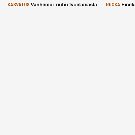
KASVATUS
RUOKA
Vanhempi, puhu työelämästä
Einek
lapselle – mutta mieti sanojasi!
asiat ja saa
25.2.2025
24.2.2025
Aitoa vertaistukea perhearkeen, lempeästi
myötäeläen
Facebook
Instagram
TikTok
X