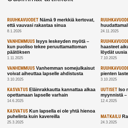
RUUHKAVUODET
RUUHKAVUOD
Nämä 9 merkkiä kertovat,
että vauvasi rakastaa sinua
huudattamall
8.1.2026
24.11.2025
VANHEMMUUS
RUUHKAVUOD
Isyys leskeyden myötä –
kun puoliso tekee peruuttamattoman
haasteet aik
päätöksen
löydät uusia
1.11.2025
7.10.2025
VANHEMMUUS
RUUHKAVUOD
Vanhemman somejulkaisut
voivat aiheuttaa lapselle ahdistusta
pienten last
3.10.2025
3.10.2025
KASVATUS
UUTISET
Eläinrakkautta kannattaa alkaa
Iso 
opettamaan lapselle varhain
myynnistä –
14.6.2025
12.4.2025
KASVATUS
Kun lapsella ei ole yhtä hienoa
MATKAILU
puhelinta kuin kavereilla
Ra
25.3.2025
24.3.2025