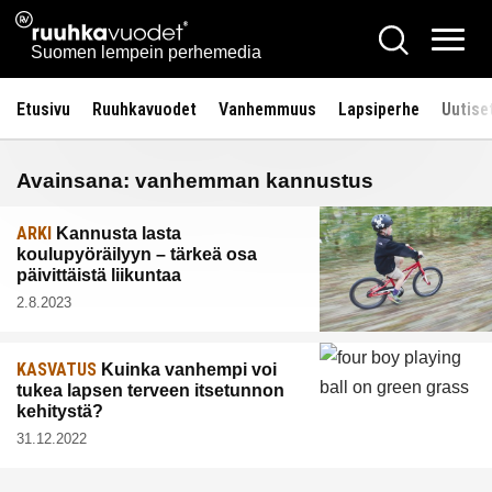
Siirry
Ruuhkavuodet.fi
Hae
sisältöön
Vali
Suomen lempein perhemedia
Etusivu
Ruuhkavuodet
Vanhemmuus
Lapsiperhe
Uutise
Avainsana:
vanhemman kannustus
ARKI
Kannusta lasta
koulupyöräilyyn – tärkeä osa
päivittäistä liikuntaa
2.8.2023
KASVATUS
Kuinka vanhempi voi
tukea lapsen terveen itsetunnon
kehitystä?
31.12.2022