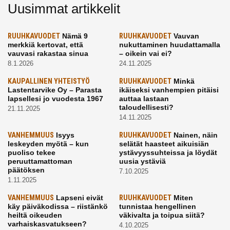
Uusimmat artikkelit
RUUHKAVUODET
Nämä 9
RUUHKAVUODET
Vauvan
merkkiä kertovat, että
nukuttaminen huudattamalla
vauvasi rakastaa sinua
– oikein vai ei?
8.1.2026
24.11.2025
KAUPALLINEN YHTEISTYÖ
RUUHKAVUODET
Minkä
Lastentarvike Oy – Parasta
ikäiseksi vanhempien pitäisi
lapsellesi jo vuodesta 1967
auttaa lastaan
taloudellisesti?
21.11.2025
14.11.2025
VANHEMMUUS
Isyys
RUUHKAVUODET
Nainen, näin
leskeyden myötä – kun
selätät haasteet aikuisiän
puoliso tekee
ystävyyssuhteissa ja löydät
peruuttamattoman
uusia ystäviä
päätöksen
7.10.2025
1.11.2025
VANHEMMUUS
Lapseni eivät
RUUHKAVUODET
Miten
käy päiväkodissa – riistänkö
tunnistaa hengellinen
heiltä oikeuden
väkivalta ja toipua siitä?
varhaiskasvatukseen?
4.10.2025