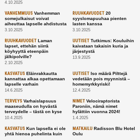
4.10.2025
VANHEMMUUS
Vanhemman
RUUHKAVUODET
20
somejulkaisut voivat
syyslomapuuhaa pienten
aiheuttaa lapselle ahdistusta
lasten kanssa
3.10.2025
3.10.2025
RUUHKAVUODET
Laman
UUTISET
Tutkimus: Kouluihin
lapset, ettehän siirrä
kaivataan takaisin kuria ja
köyhyyttä eteenpäin
järjestystä
jälkipolville?
13.9.2025
2.10.2025
KASVATUS
Eläinrakkautta
UUTISET
Iso määrä Pilttejä
kannattaa alkaa opettamaan
vedetään pois myynnistä –
lapselle varhain
homemyrkkyriski!
14.6.2025
12.4.2025
TERVEYS
Varhaislapsuus
NIMET
Velociraptorista
maaseudulla on hyvästä
Paroniin, nämä nimet
terveydelle – tästä on kyse
hylättiin vuonna 2024!
10.4.2025
1.4.2025
KASVATUS
Kun lapsella ei ole
MATKAILU
Radisson Blu Hotel
yhtä hienoa puhelinta kuin
Oulu
kavereilla
24.3.2025