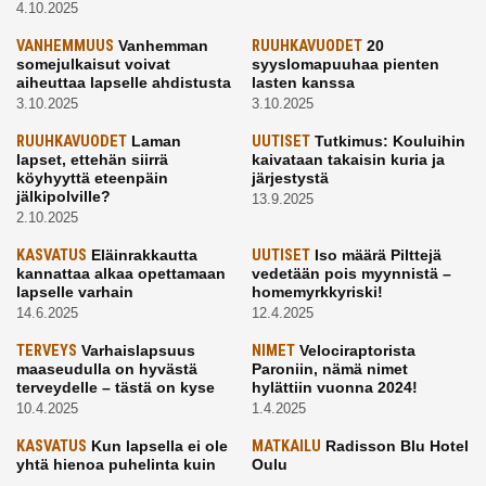
4.10.2025
VANHEMMUUS
Vanhemman
RUUHKAVUODET
20
somejulkaisut voivat
syyslomapuuhaa pienten
aiheuttaa lapselle ahdistusta
lasten kanssa
3.10.2025
3.10.2025
RUUHKAVUODET
Laman
UUTISET
Tutkimus: Kouluihin
lapset, ettehän siirrä
kaivataan takaisin kuria ja
köyhyyttä eteenpäin
järjestystä
jälkipolville?
13.9.2025
2.10.2025
KASVATUS
Eläinrakkautta
UUTISET
Iso määrä Pilttejä
kannattaa alkaa opettamaan
vedetään pois myynnistä –
lapselle varhain
homemyrkkyriski!
14.6.2025
12.4.2025
TERVEYS
Varhaislapsuus
NIMET
Velociraptorista
maaseudulla on hyvästä
Paroniin, nämä nimet
terveydelle – tästä on kyse
hylättiin vuonna 2024!
10.4.2025
1.4.2025
KASVATUS
Kun lapsella ei ole
MATKAILU
Radisson Blu Hotel
yhtä hienoa puhelinta kuin
Oulu
kavereilla
24.3.2025