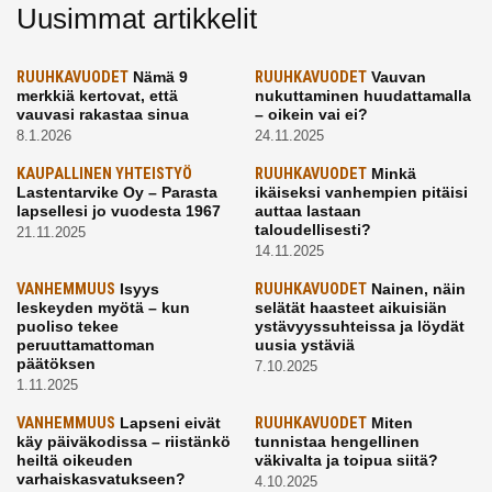
Uusimmat artikkelit
RUUHKAVUODET
Nämä 9
RUUHKAVUODET
Vauvan
merkkiä kertovat, että
nukuttaminen huudattamalla
vauvasi rakastaa sinua
– oikein vai ei?
8.1.2026
24.11.2025
KAUPALLINEN YHTEISTYÖ
RUUHKAVUODET
Minkä
Lastentarvike Oy – Parasta
ikäiseksi vanhempien pitäisi
lapsellesi jo vuodesta 1967
auttaa lastaan
taloudellisesti?
21.11.2025
14.11.2025
VANHEMMUUS
Isyys
RUUHKAVUODET
Nainen, näin
leskeyden myötä – kun
selätät haasteet aikuisiän
puoliso tekee
ystävyyssuhteissa ja löydät
peruuttamattoman
uusia ystäviä
päätöksen
7.10.2025
1.11.2025
VANHEMMUUS
Lapseni eivät
RUUHKAVUODET
Miten
käy päiväkodissa – riistänkö
tunnistaa hengellinen
heiltä oikeuden
väkivalta ja toipua siitä?
varhaiskasvatukseen?
4.10.2025