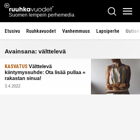
Siirry
Ruuhkavuodet.fi
Hae
sisältöön
Vali
Suomen lempein perhemedia
Etusivu
Ruuhkavuodet
Vanhemmuus
Lapsiperhe
Uutise
Avainsana:
välttelevä
KASVATUS
Välttelevä
kiintymyssuhde: Ota lisää pullaa =
rakastan sinua!
3.4.2022