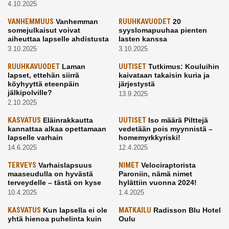
4.10.2025
VANHEMMUUS
Vanhemman
RUUHKAVUODET
20
somejulkaisut voivat
syyslomapuuhaa pienten
aiheuttaa lapselle ahdistusta
lasten kanssa
3.10.2025
3.10.2025
RUUHKAVUODET
Laman
UUTISET
Tutkimus: Kouluihin
lapset, ettehän siirrä
kaivataan takaisin kuria ja
köyhyyttä eteenpäin
järjestystä
jälkipolville?
13.9.2025
2.10.2025
KASVATUS
Eläinrakkautta
UUTISET
Iso määrä Pilttejä
kannattaa alkaa opettamaan
vedetään pois myynnistä –
lapselle varhain
homemyrkkyriski!
14.6.2025
12.4.2025
TERVEYS
Varhaislapsuus
NIMET
Velociraptorista
maaseudulla on hyvästä
Paroniin, nämä nimet
terveydelle – tästä on kyse
hylättiin vuonna 2024!
10.4.2025
1.4.2025
KASVATUS
Kun lapsella ei ole
MATKAILU
Radisson Blu Hotel
yhtä hienoa puhelinta kuin
Oulu
kavereilla
24.3.2025