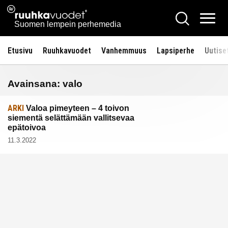
Siirry
Ruuhkavuodet.fi
Hae
sisältöön
Vali
Suomen lempein perhemedia
Etusivu
Ruuhkavuodet
Vanhemmuus
Lapsiperhe
Uutise
Avainsana:
valo
ARKI
Valoa pimeyteen – 4 toivon
siementä selättämään vallitsevaa
epätoivoa
11.3.2022