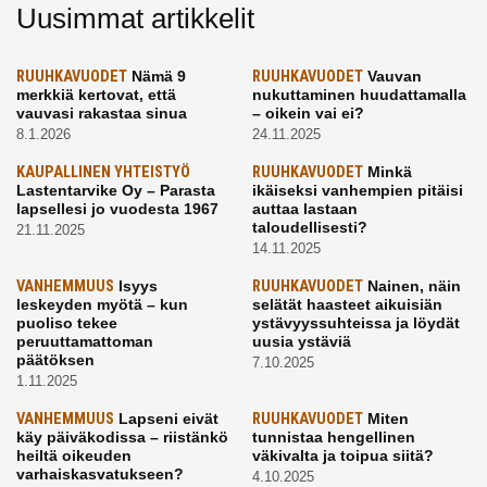
Uusimmat artikkelit
RUUHKAVUODET
Nämä 9
RUUHKAVUODET
Vauvan
merkkiä kertovat, että
nukuttaminen huudattamalla
vauvasi rakastaa sinua
– oikein vai ei?
8.1.2026
24.11.2025
KAUPALLINEN YHTEISTYÖ
RUUHKAVUODET
Minkä
Lastentarvike Oy – Parasta
ikäiseksi vanhempien pitäisi
lapsellesi jo vuodesta 1967
auttaa lastaan
taloudellisesti?
21.11.2025
14.11.2025
VANHEMMUUS
Isyys
RUUHKAVUODET
Nainen, näin
leskeyden myötä – kun
selätät haasteet aikuisiän
puoliso tekee
ystävyyssuhteissa ja löydät
peruuttamattoman
uusia ystäviä
päätöksen
7.10.2025
1.11.2025
VANHEMMUUS
Lapseni eivät
RUUHKAVUODET
Miten
käy päiväkodissa – riistänkö
tunnistaa hengellinen
heiltä oikeuden
väkivalta ja toipua siitä?
varhaiskasvatukseen?
4.10.2025