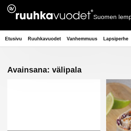
Siirry
sisältöön
Suomen lemp
Ruuhkavuodet.fi
Etusivu
Ruuhkavuodet
Vanhemmuus
Lapsiperhe
Avainsana:
välipala