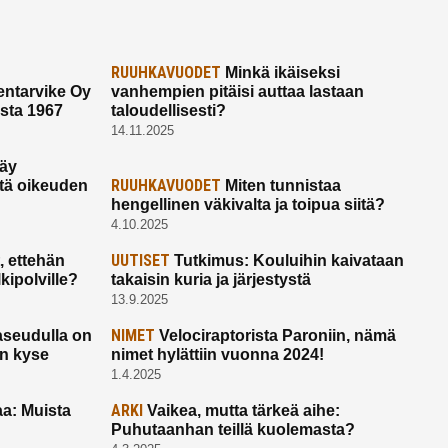
RUUHKAVUODET
Minkä ikäiseksi
ntarvike Oy
vanhempien pitäisi auttaa lastaan
esta 1967
taloudellisesti?
14.11.2025
käy
RUUHKAVUODET
ltä oikeuden
Miten tunnistaa
hengellinen väkivalta ja toipua siitä?
4.10.2025
UUTISET
 ettehän
Tutkimus: Kouluihin kaivataan
kipolville?
takaisin kuria ja järjestystä
13.9.2025
NIMET
seudulla on
Velociraptorista Paroniin, nämä
on kyse
nimet hylättiin vuonna 2024!
1.4.2025
ARKI
a: Muista
Vaikea, mutta tärkeä aihe:
Puhutaanhan teillä kuolemasta?