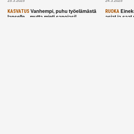
25.3.2025
24.3.2025
KASVATUS
RUOKA
Vanhempi, puhu työelämästä
Einek
lapselle – mutta mieti sanojasi!
asiat ja saa
25.2.2025
24.2.2025
Aitoa vertaistukea perhearkeen, lempeästi
myötäeläen
Facebook
Instagram
TikTok
X