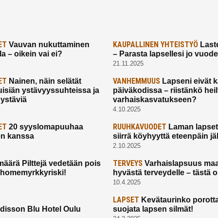
ET
KAUPALLINEN YHTEISTYÖ
Vauvan nukuttaminen
Laste
a – oikein vai ei?
– Parasta lapsellesi jo vuod
21.11.2025
ET
VANHEMMUUS
Nainen, näin selätät
Lapseni eivät 
uisiän ystävyyssuhteissa ja
päiväkodissa – riistänkö hei
 ystäviä
varhaiskasvatukseen?
4.10.2025
ET
RUUHKAVUODET
20 syyslomapuuhaa
Laman lapset,
en kanssa
siirrä köyhyyttä eteenpäin jäl
2.10.2025
TERVEYS
määrä Pilttejä vedetään pois
Varhaislapsuus maa
 homemyrkkyriski!
hyvästä terveydelle – tästä 
10.4.2025
LAPSET
Kevätaurinko porotta
disson Blu Hotel Oulu
suojata lapsen silmät!