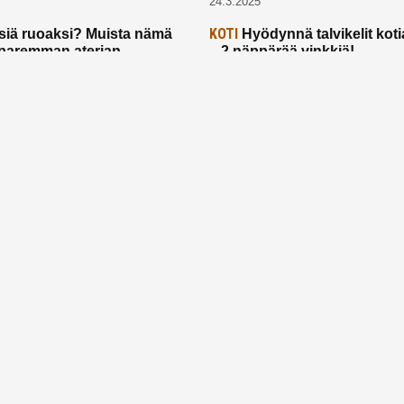
24.3.2025
KOTI
siä ruoaksi? Muista nämä
Hyödynnä talvikelit koti
t paremman aterian
– 2 näppärää vinkkiä!
24.2.2025
Etusivu
Meistä
Ruuhkavuodet
Lapsiperhe
Vanhemmuus
Tietosuojalauseke