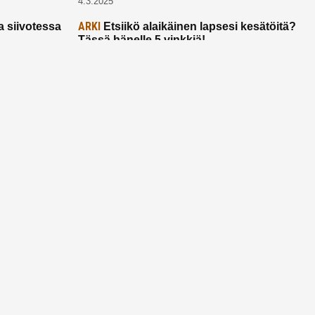
4.3.2025
ARKI
a siivotessa
Etsiikö alaikäinen lapsesi kesätöitä?
Tässä hänelle 5 vinkkiä!
21.2.2025
Ota yhtettä
Ota yhteyttä:
toimitus@ruuhkavuodet.fi
Yhteistyöt:
myynti@ruuhkavuodet.fi