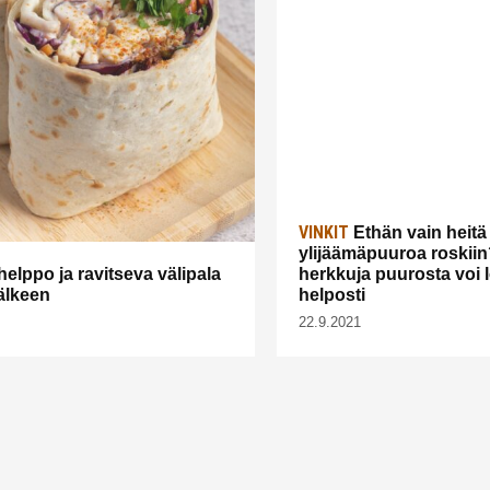
VINKIT
Ethän vain heitä
ylijäämäpuuroa roskiin
helppo ja ravitseva välipala
herkkuja puurosta voi l
älkeen
helposti
22.9.2021