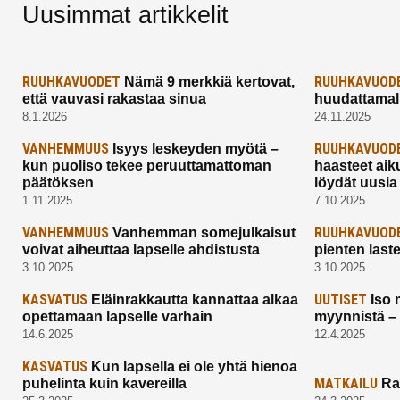
Uusimmat artikkelit
RUUHKAVUODET
RUUHKAVUOD
Nämä 9 merkkiä kertovat,
että vauvasi rakastaa sinua
huudattamall
8.1.2026
24.11.2025
VANHEMMUUS
RUUHKAVUOD
Isyys leskeyden myötä –
kun puoliso tekee peruuttamattoman
haasteet aik
päätöksen
löydät uusia
1.11.2025
7.10.2025
VANHEMMUUS
RUUHKAVUOD
Vanhemman somejulkaisut
voivat aiheuttaa lapselle ahdistusta
pienten last
3.10.2025
3.10.2025
KASVATUS
UUTISET
Eläinrakkautta kannattaa alkaa
Iso 
opettamaan lapselle varhain
myynnistä –
14.6.2025
12.4.2025
KASVATUS
Kun lapsella ei ole yhtä hienoa
MATKAILU
puhelinta kuin kavereilla
Ra