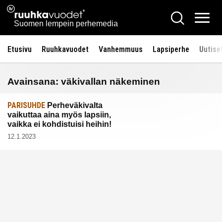
Siirry
Ruuhkavuodet.fi
Hae
sisältöön
Vali
Suomen lempein perhemedia
Etusivu
Ruuhkavuodet
Vanhemmuus
Lapsiperhe
Uutise
Avainsana:
väkivallan näkeminen
PARISUHDE
Perheväkivalta
vaikuttaa aina myös lapsiin,
vaikka ei kohdistuisi heihin!
12.1.2023