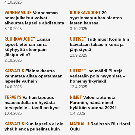
4.10.2025
VANHEMMUUS
Vanhemman
RUUHKAVUODET
20
somejulkaisut voivat
syyslomapuuhaa pienten
aiheuttaa lapselle ahdistusta
lasten kanssa
3.10.2025
3.10.2025
RUUHKAVUODET
Laman
UUTISET
Tutkimus: Kouluihin
lapset, ettehän siirrä
kaivataan takaisin kuria ja
köyhyyttä eteenpäin
järjestystä
jälkipolville?
13.9.2025
2.10.2025
KASVATUS
Eläinrakkautta
UUTISET
Iso määrä Pilttejä
kannattaa alkaa opettamaan
vedetään pois myynnistä –
lapselle varhain
homemyrkkyriski!
14.6.2025
12.4.2025
TERVEYS
Varhaislapsuus
NIMET
Velociraptorista
maaseudulla on hyvästä
Paroniin, nämä nimet
terveydelle – tästä on kyse
hylättiin vuonna 2024!
10.4.2025
1.4.2025
KASVATUS
Kun lapsella ei ole
MATKAILU
Radisson Blu Hotel
yhtä hienoa puhelinta kuin
Oulu
kavereilla
24.3.2025