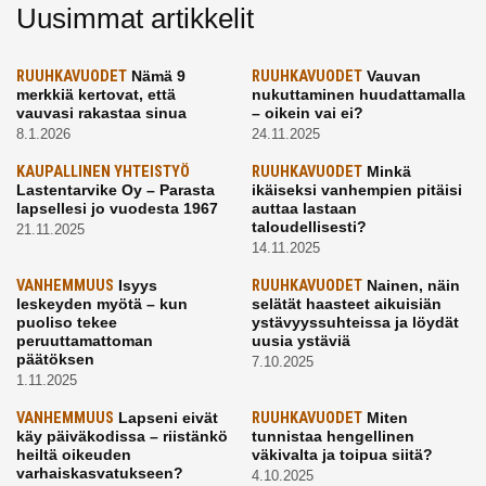
Uusimmat artikkelit
RUUHKAVUODET
Nämä 9
RUUHKAVUODET
Vauvan
merkkiä kertovat, että
nukuttaminen huudattamalla
vauvasi rakastaa sinua
– oikein vai ei?
8.1.2026
24.11.2025
KAUPALLINEN YHTEISTYÖ
RUUHKAVUODET
Minkä
Lastentarvike Oy – Parasta
ikäiseksi vanhempien pitäisi
lapsellesi jo vuodesta 1967
auttaa lastaan
taloudellisesti?
21.11.2025
14.11.2025
VANHEMMUUS
Isyys
RUUHKAVUODET
Nainen, näin
leskeyden myötä – kun
selätät haasteet aikuisiän
puoliso tekee
ystävyyssuhteissa ja löydät
peruuttamattoman
uusia ystäviä
päätöksen
7.10.2025
1.11.2025
VANHEMMUUS
Lapseni eivät
RUUHKAVUODET
Miten
käy päiväkodissa – riistänkö
tunnistaa hengellinen
heiltä oikeuden
väkivalta ja toipua siitä?
varhaiskasvatukseen?
4.10.2025