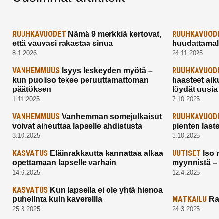
RUUHKAVUODET
RUUHKAVUOD
Nämä 9 merkkiä kertovat,
että vauvasi rakastaa sinua
huudattamall
8.1.2026
24.11.2025
VANHEMMUUS
RUUHKAVUOD
Isyys leskeyden myötä –
kun puoliso tekee peruuttamattoman
haasteet aik
päätöksen
löydät uusia
1.11.2025
7.10.2025
VANHEMMUUS
RUUHKAVUOD
Vanhemman somejulkaisut
voivat aiheuttaa lapselle ahdistusta
pienten last
3.10.2025
3.10.2025
KASVATUS
UUTISET
Eläinrakkautta kannattaa alkaa
Iso 
opettamaan lapselle varhain
myynnistä –
14.6.2025
12.4.2025
KASVATUS
Kun lapsella ei ole yhtä hienoa
MATKAILU
puhelinta kuin kavereilla
Ra
25.3.2025
24.3.2025