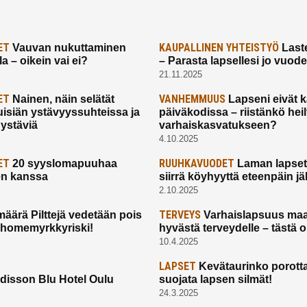
ET
KAUPALLINEN YHTEISTYÖ
Vauvan nukuttaminen
Laste
a – oikein vai ei?
– Parasta lapsellesi jo vuod
21.11.2025
ET
VANHEMMUUS
Nainen, näin selätät
Lapseni eivät 
uisiän ystävyyssuhteissa ja
päiväkodissa – riistänkö hei
 ystäviä
varhaiskasvatukseen?
4.10.2025
ET
RUUHKAVUODET
20 syyslomapuuhaa
Laman lapset,
en kanssa
siirrä köyhyyttä eteenpäin jäl
2.10.2025
TERVEYS
määrä Pilttejä vedetään pois
Varhaislapsuus maa
 homemyrkkyriski!
hyvästä terveydelle – tästä 
10.4.2025
LAPSET
Kevätaurinko porotta
disson Blu Hotel Oulu
suojata lapsen silmät!
24.3.2025