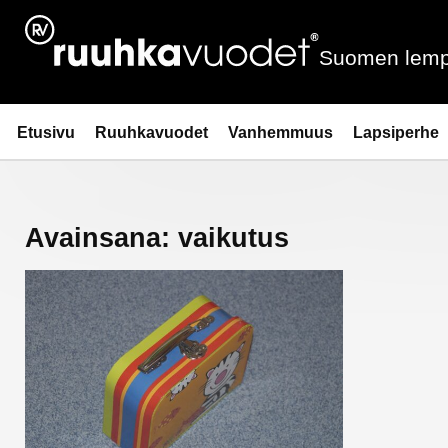
Siirry
sisältöön
Suomen lemp
Ruuhkavuodet.fi
Etusivu
Ruuhkavuodet
Vanhemmuus
Lapsiperhe
Avainsana:
vaikutus