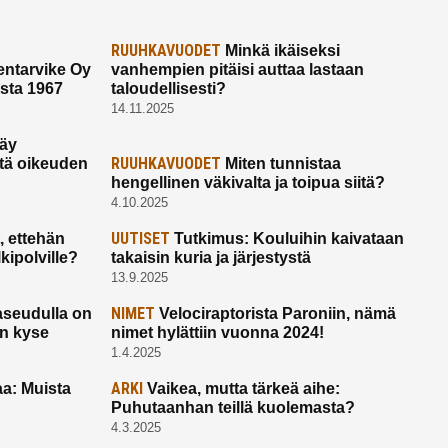
RUUHKAVUODET
Minkä ikäiseksi
ntarvike Oy
vanhempien pitäisi auttaa lastaan
esta 1967
taloudellisesti?
14.11.2025
käy
RUUHKAVUODET
ltä oikeuden
Miten tunnistaa
hengellinen väkivalta ja toipua siitä?
4.10.2025
UUTISET
 ettehän
Tutkimus: Kouluihin kaivataan
kipolville?
takaisin kuria ja järjestystä
13.9.2025
NIMET
seudulla on
Velociraptorista Paroniin, nämä
on kyse
nimet hylättiin vuonna 2024!
1.4.2025
ARKI
a: Muista
Vaikea, mutta tärkeä aihe:
Puhutaanhan teillä kuolemasta?
4.3.2025