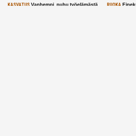
KASVATUS
RUOKA
Vanhempi, puhu työelämästä
Einek
lapselle – mutta mieti sanojasi!
asiat ja saa
25.2.2025
24.2.2025
Aitoa vertaistukea perhearkeen, lempeästi
myötäeläen
Facebook
Instagram
TikTok
X