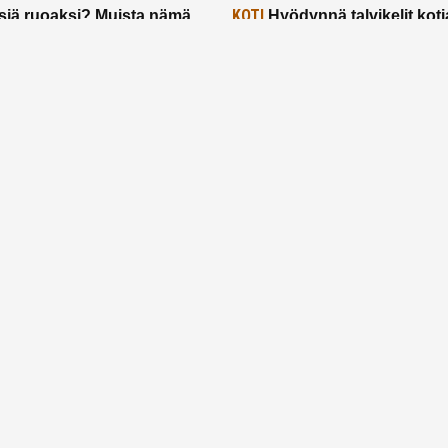
KOTI
siä ruoaksi? Muista nämä
Hyödynnä talvikelit koti
t paremman aterian
– 2 näppärää vinkkiä!
24.2.2025
Etusivu
Meistä
Ruuhkavuodet
Lapsiperhe
Vanhemmuus
Tietosuojalauseke
© 2026 Ruuhkavuodet.fi. Kaikki oikeudet pidätetään.