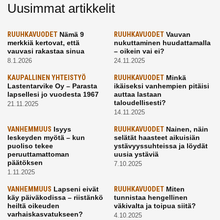
Uusimmat artikkelit
RUUHKAVUODET
Nämä 9
RUUHKAVUODET
Vauvan
merkkiä kertovat, että
nukuttaminen huudattamalla
vauvasi rakastaa sinua
– oikein vai ei?
8.1.2026
24.11.2025
KAUPALLINEN YHTEISTYÖ
RUUHKAVUODET
Minkä
Lastentarvike Oy – Parasta
ikäiseksi vanhempien pitäisi
lapsellesi jo vuodesta 1967
auttaa lastaan
taloudellisesti?
21.11.2025
14.11.2025
VANHEMMUUS
Isyys
RUUHKAVUODET
Nainen, näin
leskeyden myötä – kun
selätät haasteet aikuisiän
puoliso tekee
ystävyyssuhteissa ja löydät
peruuttamattoman
uusia ystäviä
päätöksen
7.10.2025
1.11.2025
VANHEMMUUS
Lapseni eivät
RUUHKAVUODET
Miten
käy päiväkodissa – riistänkö
tunnistaa hengellinen
heiltä oikeuden
väkivalta ja toipua siitä?
varhaiskasvatukseen?
4.10.2025