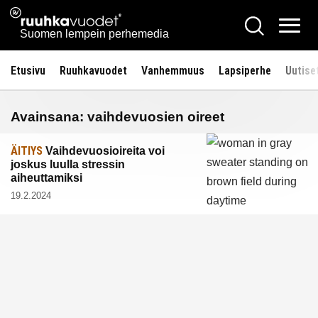
Siirry
Ruuhkavuodet.fi
Hae
sisältöön
Vali
Suomen lempein perhemedia
Etusivu
Ruuhkavuodet
Vanhemmuus
Lapsiperhe
Uutise
Avainsana:
vaihdevuosien oireet
ÄITIYS
Vaihdevuosioireita voi
joskus luulla stressin
aiheuttamiksi
19.2.2024