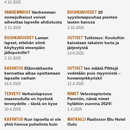
4.10.2025
VANHEMMUUS
Vanhemman
RUUHKAVUODET
20
somejulkaisut voivat
syyslomapuuhaa pienten
aiheuttaa lapselle ahdistusta
lasten kanssa
3.10.2025
3.10.2025
RUUHKAVUODET
Laman
UUTISET
Tutkimus: Kouluihin
lapset, ettehän siirrä
kaivataan takaisin kuria ja
köyhyyttä eteenpäin
järjestystä
jälkipolville?
13.9.2025
2.10.2025
KASVATUS
Eläinrakkautta
UUTISET
Iso määrä Pilttejä
kannattaa alkaa opettamaan
vedetään pois myynnistä –
lapselle varhain
homemyrkkyriski!
14.6.2025
12.4.2025
TERVEYS
Varhaislapsuus
NIMET
Velociraptorista
maaseudulla on hyvästä
Paroniin, nämä nimet
terveydelle – tästä on kyse
hylättiin vuonna 2024!
10.4.2025
1.4.2025
KASVATUS
Kun lapsella ei ole
MATKAILU
Radisson Blu Hotel
yhtä hienoa puhelinta kuin
Oulu
kavereilla
24.3.2025