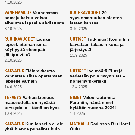
4.10.2025
VANHEMMUUS
Vanhemman
RUUHKAVUODET
20
somejulkaisut voivat
syyslomapuuhaa pienten
aiheuttaa lapselle ahdistusta
lasten kanssa
3.10.2025
3.10.2025
RUUHKAVUODET
Laman
UUTISET
Tutkimus: Kouluihin
lapset, ettehän siirrä
kaivataan takaisin kuria ja
köyhyyttä eteenpäin
järjestystä
jälkipolville?
13.9.2025
2.10.2025
KASVATUS
Eläinrakkautta
UUTISET
Iso määrä Pilttejä
kannattaa alkaa opettamaan
vedetään pois myynnistä –
lapselle varhain
homemyrkkyriski!
14.6.2025
12.4.2025
TERVEYS
Varhaislapsuus
NIMET
Velociraptorista
maaseudulla on hyvästä
Paroniin, nämä nimet
terveydelle – tästä on kyse
hylättiin vuonna 2024!
10.4.2025
1.4.2025
KASVATUS
Kun lapsella ei ole
MATKAILU
Radisson Blu Hotel
yhtä hienoa puhelinta kuin
Oulu
kavereilla
24.3.2025