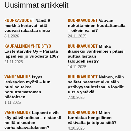
Uusimmat artikkelit
RUUHKAVUODET
Nämä 9
RUUHKAVUODET
Vauvan
merkkiä kertovat, että
nukuttaminen huudattamalla
vauvasi rakastaa sinua
– oikein vai ei?
8.1.2026
24.11.2025
KAUPALLINEN YHTEISTYÖ
RUUHKAVUODET
Minkä
Lastentarvike Oy – Parasta
ikäiseksi vanhempien pitäisi
lapsellesi jo vuodesta 1967
auttaa lastaan
taloudellisesti?
21.11.2025
14.11.2025
VANHEMMUUS
Isyys
RUUHKAVUODET
Nainen, näin
leskeyden myötä – kun
selätät haasteet aikuisiän
puoliso tekee
ystävyyssuhteissa ja löydät
peruuttamattoman
uusia ystäviä
päätöksen
7.10.2025
1.11.2025
VANHEMMUUS
Lapseni eivät
RUUHKAVUODET
Miten
käy päiväkodissa – riistänkö
tunnistaa hengellinen
heiltä oikeuden
väkivalta ja toipua siitä?
varhaiskasvatukseen?
4.10.2025