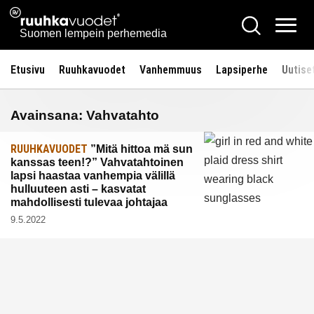
Siirry
Ruuhkavuodet.fi
Hae
sisältöön
Vali
Suomen lempein perhemedia
Etusivu
Ruuhkavuodet
Vanhemmuus
Lapsiperhe
Uutise
Avainsana:
Vahvatahto
RUUHKAVUODET
”Mitä hittoa mä sun
kanssas teen!?” Vahvatahtoinen
lapsi haastaa vanhempia välillä
hulluuteen asti – kasvatat
mahdollisesti tulevaa johtajaa
9.5.2022