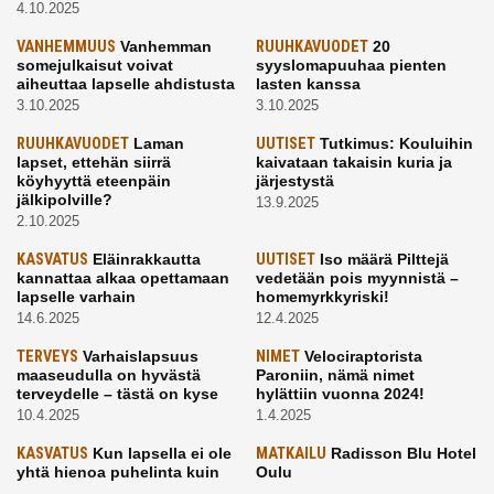
4.10.2025
VANHEMMUUS
Vanhemman
RUUHKAVUODET
20
somejulkaisut voivat
syyslomapuuhaa pienten
aiheuttaa lapselle ahdistusta
lasten kanssa
3.10.2025
3.10.2025
RUUHKAVUODET
Laman
UUTISET
Tutkimus: Kouluihin
lapset, ettehän siirrä
kaivataan takaisin kuria ja
köyhyyttä eteenpäin
järjestystä
jälkipolville?
13.9.2025
2.10.2025
KASVATUS
Eläinrakkautta
UUTISET
Iso määrä Pilttejä
kannattaa alkaa opettamaan
vedetään pois myynnistä –
lapselle varhain
homemyrkkyriski!
14.6.2025
12.4.2025
TERVEYS
Varhaislapsuus
NIMET
Velociraptorista
maaseudulla on hyvästä
Paroniin, nämä nimet
terveydelle – tästä on kyse
hylättiin vuonna 2024!
10.4.2025
1.4.2025
KASVATUS
Kun lapsella ei ole
MATKAILU
Radisson Blu Hotel
yhtä hienoa puhelinta kuin
Oulu
kavereilla
24.3.2025