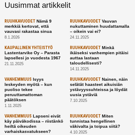
Uusimmat artikkelit
RUUHKAVUODET
Nämä 9
RUUHKAVUODET
Vauvan
merkkiä kertovat, että
nukuttaminen huudattamalla
vauvasi rakastaa sinua
– oikein vai ei?
8.1.2026
24.11.2025
KAUPALLINEN YHTEISTYÖ
RUUHKAVUODET
Minkä
Lastentarvike Oy – Parasta
ikäiseksi vanhempien pitäisi
lapsellesi jo vuodesta 1967
auttaa lastaan
taloudellisesti?
21.11.2025
14.11.2025
VANHEMMUUS
Isyys
RUUHKAVUODET
Nainen, näin
leskeyden myötä – kun
selätät haasteet aikuisiän
puoliso tekee
ystävyyssuhteissa ja löydät
peruuttamattoman
uusia ystäviä
päätöksen
7.10.2025
1.11.2025
VANHEMMUUS
Lapseni eivät
RUUHKAVUODET
Miten
käy päiväkodissa – riistänkö
tunnistaa hengellinen
heiltä oikeuden
väkivalta ja toipua siitä?
varhaiskasvatukseen?
4.10.2025