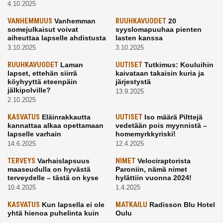
4.10.2025
VANHEMMUUS
Vanhemman
RUUHKAVUODET
20
somejulkaisut voivat
syyslomapuuhaa pienten
aiheuttaa lapselle ahdistusta
lasten kanssa
3.10.2025
3.10.2025
RUUHKAVUODET
Laman
UUTISET
Tutkimus: Kouluihin
lapset, ettehän siirrä
kaivataan takaisin kuria ja
köyhyyttä eteenpäin
järjestystä
jälkipolville?
13.9.2025
2.10.2025
KASVATUS
Eläinrakkautta
UUTISET
Iso määrä Pilttejä
kannattaa alkaa opettamaan
vedetään pois myynnistä –
lapselle varhain
homemyrkkyriski!
14.6.2025
12.4.2025
TERVEYS
Varhaislapsuus
NIMET
Velociraptorista
maaseudulla on hyvästä
Paroniin, nämä nimet
terveydelle – tästä on kyse
hylättiin vuonna 2024!
10.4.2025
1.4.2025
KASVATUS
Kun lapsella ei ole
MATKAILU
Radisson Blu Hotel
yhtä hienoa puhelinta kuin
Oulu
kavereilla
24.3.2025