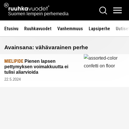
Siirry
Ruuhkavuodet.fi
Hae
sisältöön
Vali
Suomen lempein perhemedia
Etusivu
Ruuhkavuodet
Vanhemmuus
Lapsiperhe
Uutise
Avainsana:
vähävarainen perhe
MIELIPIDE
Pienen lapsen
pettymyksen voimakkuutta ei
tulisi aliarvioida
22.5.2024