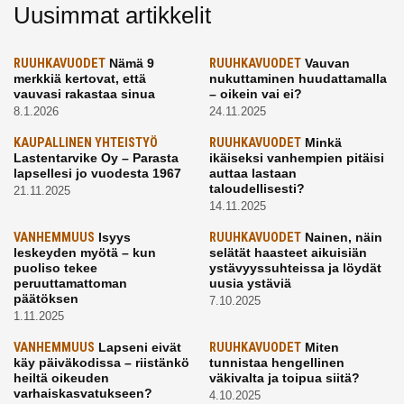
Uusimmat artikkelit
RUUHKAVUODET
Nämä 9
RUUHKAVUODET
Vauvan
merkkiä kertovat, että
nukuttaminen huudattamalla
vauvasi rakastaa sinua
– oikein vai ei?
8.1.2026
24.11.2025
KAUPALLINEN YHTEISTYÖ
RUUHKAVUODET
Minkä
Lastentarvike Oy – Parasta
ikäiseksi vanhempien pitäisi
lapsellesi jo vuodesta 1967
auttaa lastaan
taloudellisesti?
21.11.2025
14.11.2025
VANHEMMUUS
Isyys
RUUHKAVUODET
Nainen, näin
leskeyden myötä – kun
selätät haasteet aikuisiän
puoliso tekee
ystävyyssuhteissa ja löydät
peruuttamattoman
uusia ystäviä
päätöksen
7.10.2025
1.11.2025
VANHEMMUUS
Lapseni eivät
RUUHKAVUODET
Miten
käy päiväkodissa – riistänkö
tunnistaa hengellinen
heiltä oikeuden
väkivalta ja toipua siitä?
varhaiskasvatukseen?
4.10.2025