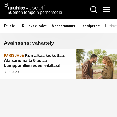
Siirry
Ruuhkavuodet.fi
Hae
sisältöön
Vali
Suomen lempein perhemedia
Etusivu
Ruuhkavuodet
Vanhemmuus
Lapsiperhe
Uutise
Avainsana:
vähättely
PARISUHDE
Kun alkaa kiukuttaa:
Älä sano näitä 6 asiaa
kumppanillesi edes leikilläsi!
31.3.2023