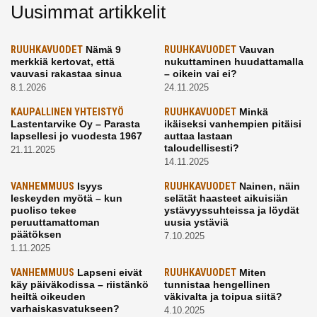
Uusimmat artikkelit
RUUHKAVUODET
Nämä 9
RUUHKAVUODET
Vauvan
merkkiä kertovat, että
nukuttaminen huudattamalla
vauvasi rakastaa sinua
– oikein vai ei?
8.1.2026
24.11.2025
KAUPALLINEN YHTEISTYÖ
RUUHKAVUODET
Minkä
Lastentarvike Oy – Parasta
ikäiseksi vanhempien pitäisi
lapsellesi jo vuodesta 1967
auttaa lastaan
taloudellisesti?
21.11.2025
14.11.2025
VANHEMMUUS
Isyys
RUUHKAVUODET
Nainen, näin
leskeyden myötä – kun
selätät haasteet aikuisiän
puoliso tekee
ystävyyssuhteissa ja löydät
peruuttamattoman
uusia ystäviä
päätöksen
7.10.2025
1.11.2025
VANHEMMUUS
Lapseni eivät
RUUHKAVUODET
Miten
käy päiväkodissa – riistänkö
tunnistaa hengellinen
heiltä oikeuden
väkivalta ja toipua siitä?
varhaiskasvatukseen?
4.10.2025