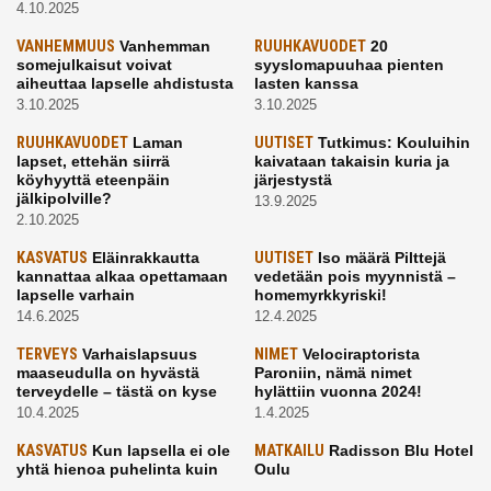
4.10.2025
VANHEMMUUS
Vanhemman
RUUHKAVUODET
20
somejulkaisut voivat
syyslomapuuhaa pienten
aiheuttaa lapselle ahdistusta
lasten kanssa
3.10.2025
3.10.2025
RUUHKAVUODET
Laman
UUTISET
Tutkimus: Kouluihin
lapset, ettehän siirrä
kaivataan takaisin kuria ja
köyhyyttä eteenpäin
järjestystä
jälkipolville?
13.9.2025
2.10.2025
KASVATUS
Eläinrakkautta
UUTISET
Iso määrä Pilttejä
kannattaa alkaa opettamaan
vedetään pois myynnistä –
lapselle varhain
homemyrkkyriski!
14.6.2025
12.4.2025
TERVEYS
Varhaislapsuus
NIMET
Velociraptorista
maaseudulla on hyvästä
Paroniin, nämä nimet
terveydelle – tästä on kyse
hylättiin vuonna 2024!
10.4.2025
1.4.2025
KASVATUS
Kun lapsella ei ole
MATKAILU
Radisson Blu Hotel
yhtä hienoa puhelinta kuin
Oulu
kavereilla
24.3.2025