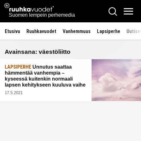
Siirry
Ruuhkavuodet.fi
Hae
sisältöön
Vali
Suomen lempein perhemedia
Etusivu
Ruuhkavuodet
Vanhemmuus
Lapsiperhe
Uutise
Avainsana:
väestöliitto
LAPSIPERHE
Unnutus saattaa
hämmentää vanhempia –
kyseessä kuitenkin normaali
lapsen kehitykseen kuuluva vaihe
17.5.2021