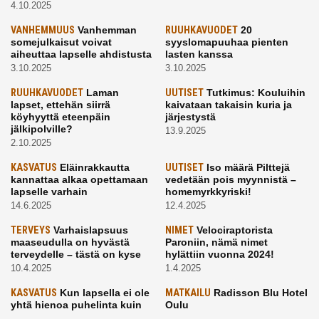
4.10.2025
VANHEMMUUS
Vanhemman
RUUHKAVUODET
20
somejulkaisut voivat
syyslomapuuhaa pienten
aiheuttaa lapselle ahdistusta
lasten kanssa
3.10.2025
3.10.2025
RUUHKAVUODET
Laman
UUTISET
Tutkimus: Kouluihin
lapset, ettehän siirrä
kaivataan takaisin kuria ja
köyhyyttä eteenpäin
järjestystä
jälkipolville?
13.9.2025
2.10.2025
KASVATUS
Eläinrakkautta
UUTISET
Iso määrä Pilttejä
kannattaa alkaa opettamaan
vedetään pois myynnistä –
lapselle varhain
homemyrkkyriski!
14.6.2025
12.4.2025
TERVEYS
Varhaislapsuus
NIMET
Velociraptorista
maaseudulla on hyvästä
Paroniin, nämä nimet
terveydelle – tästä on kyse
hylättiin vuonna 2024!
10.4.2025
1.4.2025
KASVATUS
Kun lapsella ei ole
MATKAILU
Radisson Blu Hotel
yhtä hienoa puhelinta kuin
Oulu
kavereilla
24.3.2025