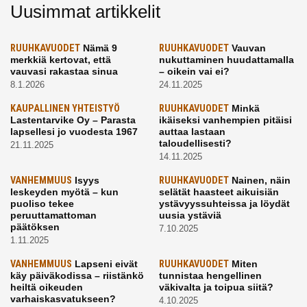
Uusimmat artikkelit
RUUHKAVUODET
Nämä 9
RUUHKAVUODET
Vauvan
merkkiä kertovat, että
nukuttaminen huudattamalla
vauvasi rakastaa sinua
– oikein vai ei?
8.1.2026
24.11.2025
KAUPALLINEN YHTEISTYÖ
RUUHKAVUODET
Minkä
Lastentarvike Oy – Parasta
ikäiseksi vanhempien pitäisi
lapsellesi jo vuodesta 1967
auttaa lastaan
taloudellisesti?
21.11.2025
14.11.2025
VANHEMMUUS
Isyys
RUUHKAVUODET
Nainen, näin
leskeyden myötä – kun
selätät haasteet aikuisiän
puoliso tekee
ystävyyssuhteissa ja löydät
peruuttamattoman
uusia ystäviä
päätöksen
7.10.2025
1.11.2025
VANHEMMUUS
Lapseni eivät
RUUHKAVUODET
Miten
käy päiväkodissa – riistänkö
tunnistaa hengellinen
heiltä oikeuden
väkivalta ja toipua siitä?
varhaiskasvatukseen?
4.10.2025