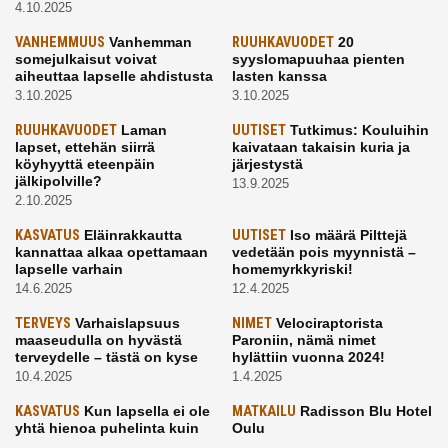
4.10.2025
VANHEMMUUS
Vanhemman
RUUHKAVUODET
20
somejulkaisut voivat
syyslomapuuhaa pienten
aiheuttaa lapselle ahdistusta
lasten kanssa
3.10.2025
3.10.2025
RUUHKAVUODET
Laman
UUTISET
Tutkimus: Kouluihin
lapset, ettehän siirrä
kaivataan takaisin kuria ja
köyhyyttä eteenpäin
järjestystä
jälkipolville?
13.9.2025
2.10.2025
KASVATUS
Eläinrakkautta
UUTISET
Iso määrä Pilttejä
kannattaa alkaa opettamaan
vedetään pois myynnistä –
lapselle varhain
homemyrkkyriski!
14.6.2025
12.4.2025
TERVEYS
Varhaislapsuus
NIMET
Velociraptorista
maaseudulla on hyvästä
Paroniin, nämä nimet
terveydelle – tästä on kyse
hylättiin vuonna 2024!
10.4.2025
1.4.2025
KASVATUS
Kun lapsella ei ole
MATKAILU
Radisson Blu Hotel
yhtä hienoa puhelinta kuin
Oulu
kavereilla
24.3.2025