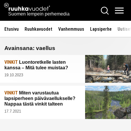
Siirry
Ruuhkavuodet.fi
Hae
sisältöön
Vali
Suomen lempein perhemedia
Etusivu
Ruuhkavuodet
Vanhemmuus
Lapsiperhe
Uutise
Avainsana:
vaellus
VINKIT
Luontoretkelle lasten
kanssa – Mitä tulee muistaa?
19.10.2023
VINKIT
Miten varustautua
lapsiperheen päivävaellukselle?
Nappaa tästä vinkit talteen
17.7.2021