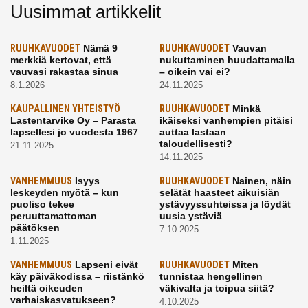
Uusimmat artikkelit
RUUHKAVUODET
Nämä 9
RUUHKAVUODET
Vauvan
merkkiä kertovat, että
nukuttaminen huudattamalla
vauvasi rakastaa sinua
– oikein vai ei?
8.1.2026
24.11.2025
KAUPALLINEN YHTEISTYÖ
RUUHKAVUODET
Minkä
Lastentarvike Oy – Parasta
ikäiseksi vanhempien pitäisi
lapsellesi jo vuodesta 1967
auttaa lastaan
taloudellisesti?
21.11.2025
14.11.2025
VANHEMMUUS
Isyys
RUUHKAVUODET
Nainen, näin
leskeyden myötä – kun
selätät haasteet aikuisiän
puoliso tekee
ystävyyssuhteissa ja löydät
peruuttamattoman
uusia ystäviä
päätöksen
7.10.2025
1.11.2025
VANHEMMUUS
Lapseni eivät
RUUHKAVUODET
Miten
käy päiväkodissa – riistänkö
tunnistaa hengellinen
heiltä oikeuden
väkivalta ja toipua siitä?
varhaiskasvatukseen?
4.10.2025