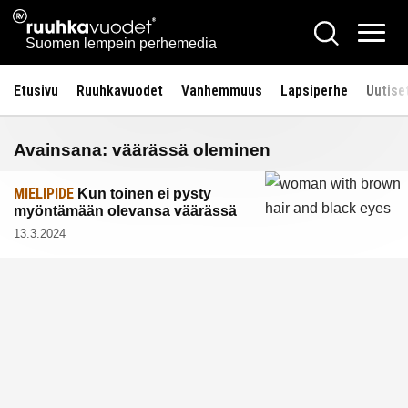
Siirry
Ruuhkavuodet.fi
Hae
sisältöön
Vali
Suomen lempein perhemedia
Etusivu
Ruuhkavuodet
Vanhemmuus
Lapsiperhe
Uutise
Avainsana:
väärässä oleminen
MIELIPIDE
Kun toinen ei pysty
myöntämään olevansa väärässä
13.3.2024