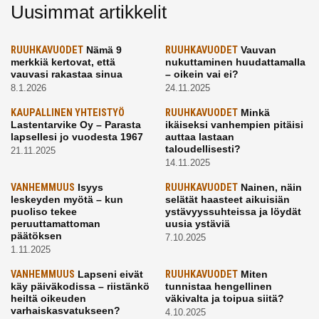
Uusimmat artikkelit
RUUHKAVUODET
Nämä 9
RUUHKAVUODET
Vauvan
merkkiä kertovat, että
nukuttaminen huudattamalla
vauvasi rakastaa sinua
– oikein vai ei?
8.1.2026
24.11.2025
KAUPALLINEN YHTEISTYÖ
RUUHKAVUODET
Minkä
Lastentarvike Oy – Parasta
ikäiseksi vanhempien pitäisi
lapsellesi jo vuodesta 1967
auttaa lastaan
taloudellisesti?
21.11.2025
14.11.2025
VANHEMMUUS
Isyys
RUUHKAVUODET
Nainen, näin
leskeyden myötä – kun
selätät haasteet aikuisiän
puoliso tekee
ystävyyssuhteissa ja löydät
peruuttamattoman
uusia ystäviä
päätöksen
7.10.2025
1.11.2025
VANHEMMUUS
Lapseni eivät
RUUHKAVUODET
Miten
käy päiväkodissa – riistänkö
tunnistaa hengellinen
heiltä oikeuden
väkivalta ja toipua siitä?
varhaiskasvatukseen?
4.10.2025