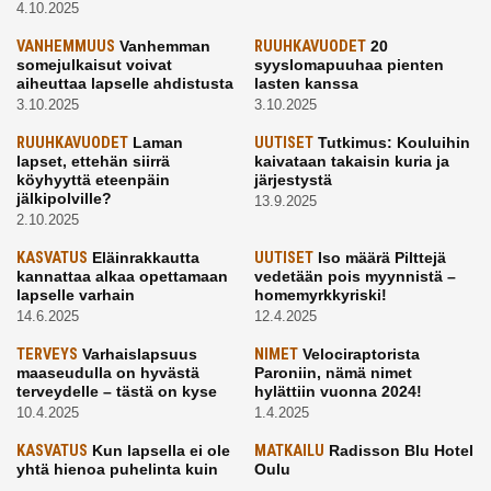
4.10.2025
VANHEMMUUS
Vanhemman
RUUHKAVUODET
20
somejulkaisut voivat
syyslomapuuhaa pienten
aiheuttaa lapselle ahdistusta
lasten kanssa
3.10.2025
3.10.2025
RUUHKAVUODET
Laman
UUTISET
Tutkimus: Kouluihin
lapset, ettehän siirrä
kaivataan takaisin kuria ja
köyhyyttä eteenpäin
järjestystä
jälkipolville?
13.9.2025
2.10.2025
KASVATUS
Eläinrakkautta
UUTISET
Iso määrä Pilttejä
kannattaa alkaa opettamaan
vedetään pois myynnistä –
lapselle varhain
homemyrkkyriski!
14.6.2025
12.4.2025
TERVEYS
Varhaislapsuus
NIMET
Velociraptorista
maaseudulla on hyvästä
Paroniin, nämä nimet
terveydelle – tästä on kyse
hylättiin vuonna 2024!
10.4.2025
1.4.2025
KASVATUS
Kun lapsella ei ole
MATKAILU
Radisson Blu Hotel
yhtä hienoa puhelinta kuin
Oulu
kavereilla
24.3.2025