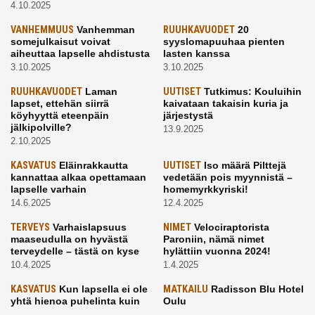
4.10.2025
VANHEMMUUS
Vanhemman
RUUHKAVUODET
20
somejulkaisut voivat
syyslomapuuhaa pienten
aiheuttaa lapselle ahdistusta
lasten kanssa
3.10.2025
3.10.2025
RUUHKAVUODET
Laman
UUTISET
Tutkimus: Kouluihin
lapset, ettehän siirrä
kaivataan takaisin kuria ja
köyhyyttä eteenpäin
järjestystä
jälkipolville?
13.9.2025
2.10.2025
KASVATUS
Eläinrakkautta
UUTISET
Iso määrä Pilttejä
kannattaa alkaa opettamaan
vedetään pois myynnistä –
lapselle varhain
homemyrkkyriski!
14.6.2025
12.4.2025
TERVEYS
Varhaislapsuus
NIMET
Velociraptorista
maaseudulla on hyvästä
Paroniin, nämä nimet
terveydelle – tästä on kyse
hylättiin vuonna 2024!
10.4.2025
1.4.2025
KASVATUS
Kun lapsella ei ole
MATKAILU
Radisson Blu Hotel
yhtä hienoa puhelinta kuin
Oulu
kavereilla
24.3.2025