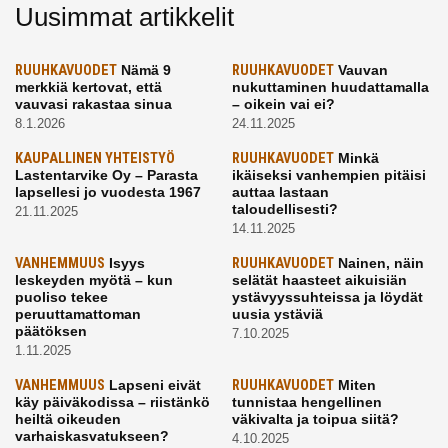
Uusimmat artikkelit
RUUHKAVUODET
Nämä 9
RUUHKAVUODET
Vauvan
merkkiä kertovat, että
nukuttaminen huudattamalla
vauvasi rakastaa sinua
– oikein vai ei?
8.1.2026
24.11.2025
KAUPALLINEN YHTEISTYÖ
RUUHKAVUODET
Minkä
Lastentarvike Oy – Parasta
ikäiseksi vanhempien pitäisi
lapsellesi jo vuodesta 1967
auttaa lastaan
taloudellisesti?
21.11.2025
14.11.2025
VANHEMMUUS
Isyys
RUUHKAVUODET
Nainen, näin
leskeyden myötä – kun
selätät haasteet aikuisiän
puoliso tekee
ystävyyssuhteissa ja löydät
peruuttamattoman
uusia ystäviä
päätöksen
7.10.2025
1.11.2025
VANHEMMUUS
Lapseni eivät
RUUHKAVUODET
Miten
käy päiväkodissa – riistänkö
tunnistaa hengellinen
heiltä oikeuden
väkivalta ja toipua siitä?
varhaiskasvatukseen?
4.10.2025