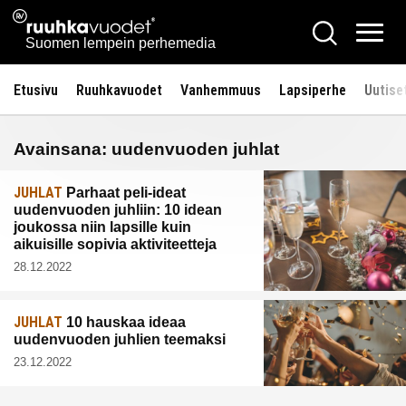
Siirry
Ruuhkavuodet.fi
Hae
sisältöön
Vali
Suomen lempein perhemedia
Etusivu
Ruuhkavuodet
Vanhemmuus
Lapsiperhe
Uutise
Avainsana:
uudenvuoden juhlat
JUHLAT
Parhaat peli-ideat
uudenvuoden juhliin: 10 idean
joukossa niin lapsille kuin
aikuisille sopivia aktiviteetteja
28.12.2022
JUHLAT
10 hauskaa ideaa
uudenvuoden juhlien teemaksi
23.12.2022