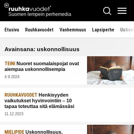
Siirry
Ruuhkavuodet.fi
Hae
sisältöön
Vali
Suomen lempein perhemedia
Etusivu
Ruuhkavuodet
Vanhemmuus
Lapsiperhe
Uutise
Avainsana:
uskonnollisuus
TEINI
Nuoret suomalaispojat ovat
aiempaa uskonnollisempia
4.9.2024
RUUHKAVUODET
Henkisyyden
vaikutukset hyvinvointiin – 10
tapaa toteuttaa sitä elämässäsi
11.12.2023
MIELIPIDE
Uskonnollisuus,