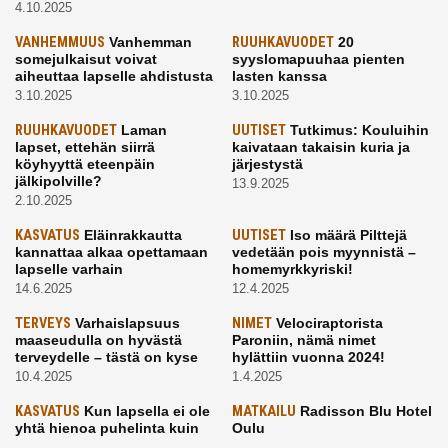
4.10.2025
VANHEMMUUS
Vanhemman
RUUHKAVUODET
20
somejulkaisut voivat
syyslomapuuhaa pienten
aiheuttaa lapselle ahdistusta
lasten kanssa
3.10.2025
3.10.2025
RUUHKAVUODET
Laman
UUTISET
Tutkimus: Kouluihin
lapset, ettehän siirrä
kaivataan takaisin kuria ja
köyhyyttä eteenpäin
järjestystä
jälkipolville?
13.9.2025
2.10.2025
KASVATUS
Eläinrakkautta
UUTISET
Iso määrä Pilttejä
kannattaa alkaa opettamaan
vedetään pois myynnistä –
lapselle varhain
homemyrkkyriski!
14.6.2025
12.4.2025
TERVEYS
Varhaislapsuus
NIMET
Velociraptorista
maaseudulla on hyvästä
Paroniin, nämä nimet
terveydelle – tästä on kyse
hylättiin vuonna 2024!
10.4.2025
1.4.2025
KASVATUS
Kun lapsella ei ole
MATKAILU
Radisson Blu Hotel
yhtä hienoa puhelinta kuin
Oulu
kavereilla
24.3.2025