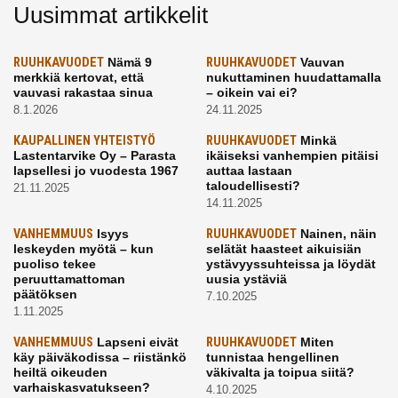
Uusimmat artikkelit
RUUHKAVUODET
Nämä 9
RUUHKAVUODET
Vauvan
merkkiä kertovat, että
nukuttaminen huudattamalla
vauvasi rakastaa sinua
– oikein vai ei?
8.1.2026
24.11.2025
KAUPALLINEN YHTEISTYÖ
RUUHKAVUODET
Minkä
Lastentarvike Oy – Parasta
ikäiseksi vanhempien pitäisi
lapsellesi jo vuodesta 1967
auttaa lastaan
taloudellisesti?
21.11.2025
14.11.2025
VANHEMMUUS
Isyys
RUUHKAVUODET
Nainen, näin
leskeyden myötä – kun
selätät haasteet aikuisiän
puoliso tekee
ystävyyssuhteissa ja löydät
peruuttamattoman
uusia ystäviä
päätöksen
7.10.2025
1.11.2025
VANHEMMUUS
Lapseni eivät
RUUHKAVUODET
Miten
käy päiväkodissa – riistänkö
tunnistaa hengellinen
heiltä oikeuden
väkivalta ja toipua siitä?
varhaiskasvatukseen?
4.10.2025