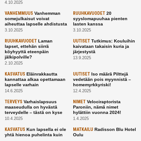
4.10.2025
VANHEMMUUS
Vanhemman
RUUHKAVUODET
20
somejulkaisut voivat
syyslomapuuhaa pienten
aiheuttaa lapselle ahdistusta
lasten kanssa
3.10.2025
3.10.2025
RUUHKAVUODET
Laman
UUTISET
Tutkimus: Kouluihin
lapset, ettehän siirrä
kaivataan takaisin kuria ja
köyhyyttä eteenpäin
järjestystä
jälkipolville?
13.9.2025
2.10.2025
KASVATUS
Eläinrakkautta
UUTISET
Iso määrä Pilttejä
kannattaa alkaa opettamaan
vedetään pois myynnistä –
lapselle varhain
homemyrkkyriski!
14.6.2025
12.4.2025
TERVEYS
Varhaislapsuus
NIMET
Velociraptorista
maaseudulla on hyvästä
Paroniin, nämä nimet
terveydelle – tästä on kyse
hylättiin vuonna 2024!
10.4.2025
1.4.2025
KASVATUS
Kun lapsella ei ole
MATKAILU
Radisson Blu Hotel
yhtä hienoa puhelinta kuin
Oulu
kavereilla
24.3.2025