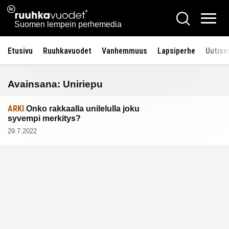
Siirry
Ruuhkavuodet.fi
Hae
sisältöön
Vali
Suomen lempein perhemedia
Etusivu
Ruuhkavuodet
Vanhemmuus
Lapsiperhe
Uutise
Avainsana:
Uniriepu
ARKI
Onko rakkaalla unilelulla joku
syvempi merkitys?
29.7.2022