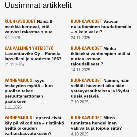
Uusimmat artikkelit
RUUHKAVUODET
Nämä 9
RUUHKAVUODET
Vauvan
merkkiä kertovat, että
nukuttaminen huudattamalla
vauvasi rakastaa sinua
– oikein vai ei?
8.1.2026
24.11.2025
KAUPALLINEN YHTEISTYÖ
RUUHKAVUODET
Minkä
Lastentarvike Oy – Parasta
ikäiseksi vanhempien pitäisi
lapsellesi jo vuodesta 1967
auttaa lastaan
taloudellisesti?
21.11.2025
14.11.2025
VANHEMMUUS
Isyys
RUUHKAVUODET
Nainen, näin
leskeyden myötä – kun
selätät haasteet aikuisiän
puoliso tekee
ystävyyssuhteissa ja löydät
peruuttamattoman
uusia ystäviä
päätöksen
7.10.2025
1.11.2025
VANHEMMUUS
Lapseni eivät
RUUHKAVUODET
Miten
käy päiväkodissa – riistänkö
tunnistaa hengellinen
heiltä oikeuden
väkivalta ja toipua siitä?
varhaiskasvatukseen?
4.10.2025