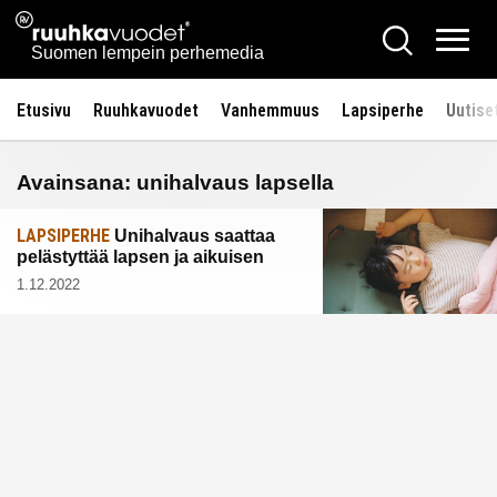
Siirry
Ruuhkavuodet.fi
Hae
sisältöön
Vali
Suomen lempein perhemedia
Etusivu
Ruuhkavuodet
Vanhemmuus
Lapsiperhe
Uutise
Avainsana:
unihalvaus lapsella
LAPSIPERHE
Unihalvaus saattaa
pelästyttää lapsen ja aikuisen
1.12.2022