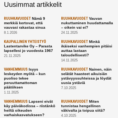
Uusimmat artikkelit
RUUHKAVUODET
Nämä 9
RUUHKAVUODET
Vauvan
merkkiä kertovat, että
nukuttaminen huudattamalla
vauvasi rakastaa sinua
– oikein vai ei?
8.1.2026
24.11.2025
KAUPALLINEN YHTEISTYÖ
RUUHKAVUODET
Minkä
Lastentarvike Oy – Parasta
ikäiseksi vanhempien pitäisi
lapsellesi jo vuodesta 1967
auttaa lastaan
taloudellisesti?
21.11.2025
14.11.2025
VANHEMMUUS
Isyys
RUUHKAVUODET
Nainen, näin
leskeyden myötä – kun
selätät haasteet aikuisiän
puoliso tekee
ystävyyssuhteissa ja löydät
peruuttamattoman
uusia ystäviä
päätöksen
7.10.2025
1.11.2025
VANHEMMUUS
Lapseni eivät
RUUHKAVUODET
Miten
käy päiväkodissa – riistänkö
tunnistaa hengellinen
heiltä oikeuden
väkivalta ja toipua siitä?
varhaiskasvatukseen?
4.10.2025