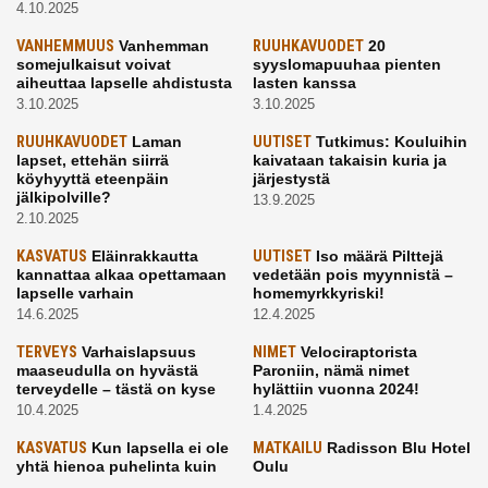
4.10.2025
VANHEMMUUS
Vanhemman
RUUHKAVUODET
20
somejulkaisut voivat
syyslomapuuhaa pienten
aiheuttaa lapselle ahdistusta
lasten kanssa
3.10.2025
3.10.2025
RUUHKAVUODET
Laman
UUTISET
Tutkimus: Kouluihin
lapset, ettehän siirrä
kaivataan takaisin kuria ja
köyhyyttä eteenpäin
järjestystä
jälkipolville?
13.9.2025
2.10.2025
KASVATUS
Eläinrakkautta
UUTISET
Iso määrä Pilttejä
kannattaa alkaa opettamaan
vedetään pois myynnistä –
lapselle varhain
homemyrkkyriski!
14.6.2025
12.4.2025
TERVEYS
Varhaislapsuus
NIMET
Velociraptorista
maaseudulla on hyvästä
Paroniin, nämä nimet
terveydelle – tästä on kyse
hylättiin vuonna 2024!
10.4.2025
1.4.2025
KASVATUS
Kun lapsella ei ole
MATKAILU
Radisson Blu Hotel
yhtä hienoa puhelinta kuin
Oulu
kavereilla
24.3.2025