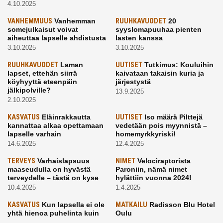
4.10.2025
VANHEMMUUS
Vanhemman
RUUHKAVUODET
20
somejulkaisut voivat
syyslomapuuhaa pienten
aiheuttaa lapselle ahdistusta
lasten kanssa
3.10.2025
3.10.2025
RUUHKAVUODET
Laman
UUTISET
Tutkimus: Kouluihin
lapset, ettehän siirrä
kaivataan takaisin kuria ja
köyhyyttä eteenpäin
järjestystä
jälkipolville?
13.9.2025
2.10.2025
KASVATUS
Eläinrakkautta
UUTISET
Iso määrä Pilttejä
kannattaa alkaa opettamaan
vedetään pois myynnistä –
lapselle varhain
homemyrkkyriski!
14.6.2025
12.4.2025
TERVEYS
Varhaislapsuus
NIMET
Velociraptorista
maaseudulla on hyvästä
Paroniin, nämä nimet
terveydelle – tästä on kyse
hylättiin vuonna 2024!
10.4.2025
1.4.2025
KASVATUS
Kun lapsella ei ole
MATKAILU
Radisson Blu Hotel
yhtä hienoa puhelinta kuin
Oulu
kavereilla
24.3.2025