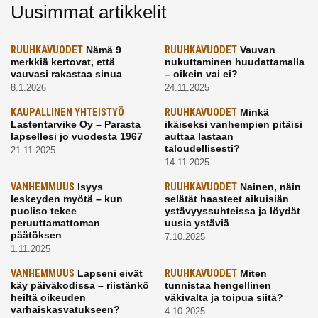
Uusimmat artikkelit
RUUHKAVUODET
Nämä 9
RUUHKAVUODET
Vauvan
merkkiä kertovat, että
nukuttaminen huudattamalla
vauvasi rakastaa sinua
– oikein vai ei?
8.1.2026
24.11.2025
KAUPALLINEN YHTEISTYÖ
RUUHKAVUODET
Minkä
Lastentarvike Oy – Parasta
ikäiseksi vanhempien pitäisi
lapsellesi jo vuodesta 1967
auttaa lastaan
taloudellisesti?
21.11.2025
14.11.2025
VANHEMMUUS
Isyys
RUUHKAVUODET
Nainen, näin
leskeyden myötä – kun
selätät haasteet aikuisiän
puoliso tekee
ystävyyssuhteissa ja löydät
peruuttamattoman
uusia ystäviä
päätöksen
7.10.2025
1.11.2025
VANHEMMUUS
Lapseni eivät
RUUHKAVUODET
Miten
käy päiväkodissa – riistänkö
tunnistaa hengellinen
heiltä oikeuden
väkivalta ja toipua siitä?
varhaiskasvatukseen?
4.10.2025