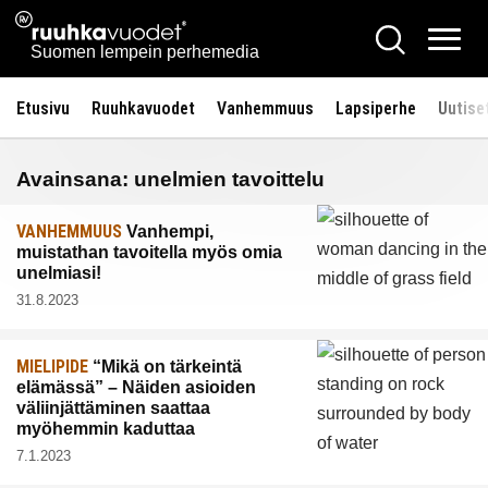
Siirry
Ruuhkavuodet.fi
Hae
sisältöön
Vali
Suomen lempein perhemedia
Etusivu
Ruuhkavuodet
Vanhemmuus
Lapsiperhe
Uutise
Avainsana:
unelmien tavoittelu
VANHEMMUUS
Vanhempi,
muistathan tavoitella myös omia
unelmiasi!
31.8.2023
MIELIPIDE
“Mikä on tärkeintä
elämässä” – Näiden asioiden
väliinjättäminen saattaa
myöhemmin kaduttaa
7.1.2023