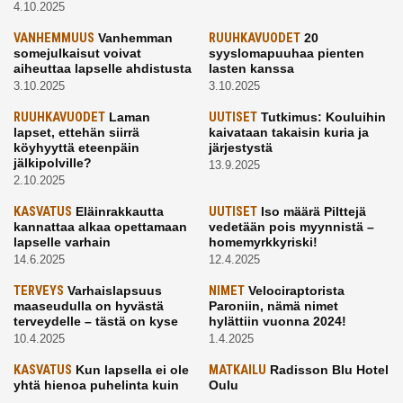
4.10.2025
VANHEMMUUS
Vanhemman
RUUHKAVUODET
20
somejulkaisut voivat
syyslomapuuhaa pienten
aiheuttaa lapselle ahdistusta
lasten kanssa
3.10.2025
3.10.2025
RUUHKAVUODET
Laman
UUTISET
Tutkimus: Kouluihin
lapset, ettehän siirrä
kaivataan takaisin kuria ja
köyhyyttä eteenpäin
järjestystä
jälkipolville?
13.9.2025
2.10.2025
KASVATUS
Eläinrakkautta
UUTISET
Iso määrä Pilttejä
kannattaa alkaa opettamaan
vedetään pois myynnistä –
lapselle varhain
homemyrkkyriski!
14.6.2025
12.4.2025
TERVEYS
Varhaislapsuus
NIMET
Velociraptorista
maaseudulla on hyvästä
Paroniin, nämä nimet
terveydelle – tästä on kyse
hylättiin vuonna 2024!
10.4.2025
1.4.2025
KASVATUS
Kun lapsella ei ole
MATKAILU
Radisson Blu Hotel
yhtä hienoa puhelinta kuin
Oulu
kavereilla
24.3.2025