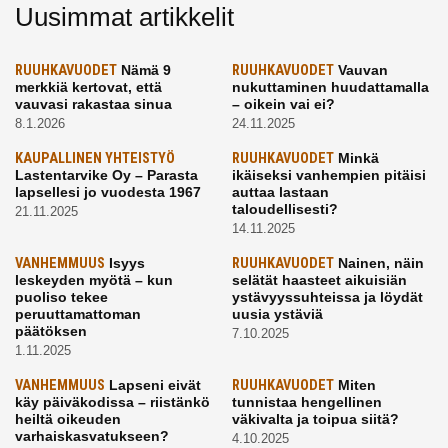
Uusimmat artikkelit
RUUHKAVUODET
Nämä 9
RUUHKAVUODET
Vauvan
merkkiä kertovat, että
nukuttaminen huudattamalla
vauvasi rakastaa sinua
– oikein vai ei?
8.1.2026
24.11.2025
KAUPALLINEN YHTEISTYÖ
RUUHKAVUODET
Minkä
Lastentarvike Oy – Parasta
ikäiseksi vanhempien pitäisi
lapsellesi jo vuodesta 1967
auttaa lastaan
taloudellisesti?
21.11.2025
14.11.2025
VANHEMMUUS
Isyys
RUUHKAVUODET
Nainen, näin
leskeyden myötä – kun
selätät haasteet aikuisiän
puoliso tekee
ystävyyssuhteissa ja löydät
peruuttamattoman
uusia ystäviä
päätöksen
7.10.2025
1.11.2025
VANHEMMUUS
Lapseni eivät
RUUHKAVUODET
Miten
käy päiväkodissa – riistänkö
tunnistaa hengellinen
heiltä oikeuden
väkivalta ja toipua siitä?
varhaiskasvatukseen?
4.10.2025