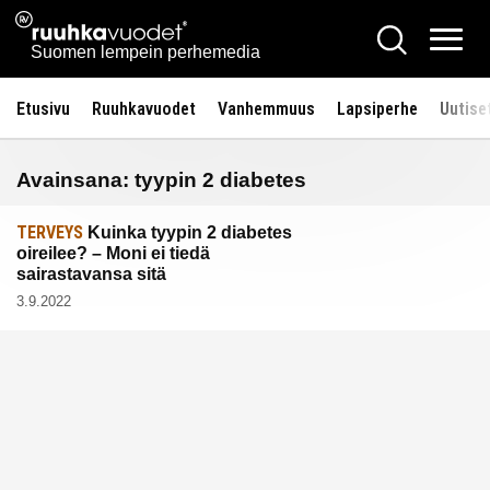
Siirry
Ruuhkavuodet.fi
Hae
sisältöön
Vali
Suomen lempein perhemedia
Etusivu
Ruuhkavuodet
Vanhemmuus
Lapsiperhe
Uutise
Avainsana:
tyypin 2 diabetes
TERVEYS
Kuinka tyypin 2 diabetes
oireilee? – Moni ei tiedä
sairastavansa sitä
3.9.2022