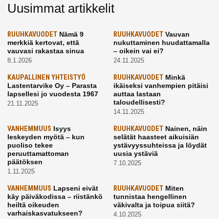
Uusimmat artikkelit
RUUHKAVUODET
Nämä 9
RUUHKAVUODET
Vauvan
merkkiä kertovat, että
nukuttaminen huudattamalla
vauvasi rakastaa sinua
– oikein vai ei?
8.1.2026
24.11.2025
KAUPALLINEN YHTEISTYÖ
RUUHKAVUODET
Minkä
Lastentarvike Oy – Parasta
ikäiseksi vanhempien pitäisi
lapsellesi jo vuodesta 1967
auttaa lastaan
taloudellisesti?
21.11.2025
14.11.2025
VANHEMMUUS
Isyys
RUUHKAVUODET
Nainen, näin
leskeyden myötä – kun
selätät haasteet aikuisiän
puoliso tekee
ystävyyssuhteissa ja löydät
peruuttamattoman
uusia ystäviä
päätöksen
7.10.2025
1.11.2025
VANHEMMUUS
Lapseni eivät
RUUHKAVUODET
Miten
käy päiväkodissa – riistänkö
tunnistaa hengellinen
heiltä oikeuden
väkivalta ja toipua siitä?
varhaiskasvatukseen?
4.10.2025