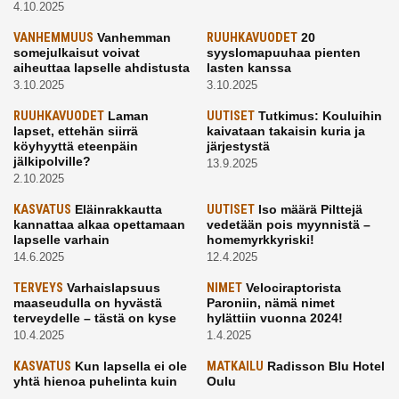
4.10.2025
VANHEMMUUS
Vanhemman
RUUHKAVUODET
20
somejulkaisut voivat
syyslomapuuhaa pienten
aiheuttaa lapselle ahdistusta
lasten kanssa
3.10.2025
3.10.2025
RUUHKAVUODET
Laman
UUTISET
Tutkimus: Kouluihin
lapset, ettehän siirrä
kaivataan takaisin kuria ja
köyhyyttä eteenpäin
järjestystä
jälkipolville?
13.9.2025
2.10.2025
KASVATUS
Eläinrakkautta
UUTISET
Iso määrä Pilttejä
kannattaa alkaa opettamaan
vedetään pois myynnistä –
lapselle varhain
homemyrkkyriski!
14.6.2025
12.4.2025
TERVEYS
Varhaislapsuus
NIMET
Velociraptorista
maaseudulla on hyvästä
Paroniin, nämä nimet
terveydelle – tästä on kyse
hylättiin vuonna 2024!
10.4.2025
1.4.2025
KASVATUS
Kun lapsella ei ole
MATKAILU
Radisson Blu Hotel
yhtä hienoa puhelinta kuin
Oulu
kavereilla
24.3.2025