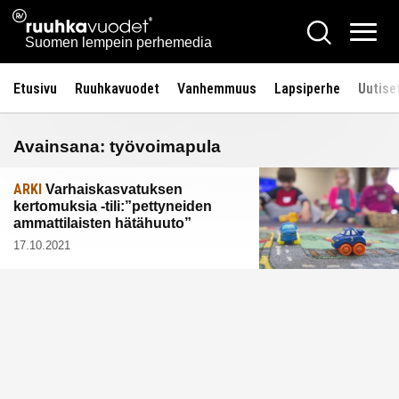
Siirry
Ruuhkavuodet.fi
Hae
sisältöön
Vali
Suomen lempein perhemedia
Etusivu
Ruuhkavuodet
Vanhemmuus
Lapsiperhe
Uutise
Avainsana:
työvoimapula
ARKI
Varhaiskasvatuksen
kertomuksia -tili:”pettyneiden
ammattilaisten hätähuuto”
17.10.2021