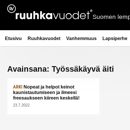
Siirry
sisältöön
Suomen lemp
Ruuhkavuodet.fi
Etusivu
Ruuhkavuodet
Vanhemmuus
Lapsiperhe
Avainsana:
Työssäkäyvä äiti
ARKI
Nopeat ja helpot keinot
kaunistautumiseen ja ilmeesi
freesaukseen kiireen keskellä!
23.7.2022