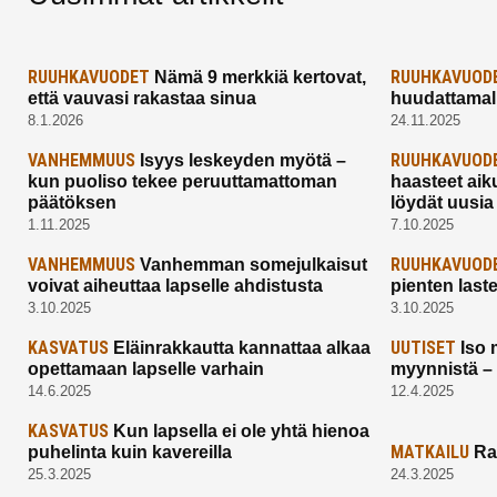
RUUHKAVUODET
RUUHKAVUOD
Nämä 9 merkkiä kertovat,
että vauvasi rakastaa sinua
huudattamall
8.1.2026
24.11.2025
VANHEMMUUS
RUUHKAVUOD
Isyys leskeyden myötä –
kun puoliso tekee peruuttamattoman
haasteet aik
päätöksen
löydät uusia
1.11.2025
7.10.2025
VANHEMMUUS
RUUHKAVUOD
Vanhemman somejulkaisut
voivat aiheuttaa lapselle ahdistusta
pienten last
3.10.2025
3.10.2025
KASVATUS
UUTISET
Eläinrakkautta kannattaa alkaa
Iso 
opettamaan lapselle varhain
myynnistä –
14.6.2025
12.4.2025
KASVATUS
Kun lapsella ei ole yhtä hienoa
MATKAILU
puhelinta kuin kavereilla
Ra
25.3.2025
24.3.2025