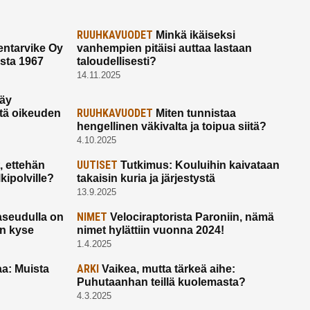
RUUHKAVUODET
Minkä ikäiseksi
ntarvike Oy
vanhempien pitäisi auttaa lastaan
esta 1967
taloudellisesti?
14.11.2025
käy
RUUHKAVUODET
ltä oikeuden
Miten tunnistaa
hengellinen väkivalta ja toipua siitä?
4.10.2025
UUTISET
 ettehän
Tutkimus: Kouluihin kaivataan
kipolville?
takaisin kuria ja järjestystä
13.9.2025
NIMET
seudulla on
Velociraptorista Paroniin, nämä
on kyse
nimet hylättiin vuonna 2024!
1.4.2025
ARKI
a: Muista
Vaikea, mutta tärkeä aihe:
Puhutaanhan teillä kuolemasta?
4.3.2025