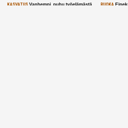
KASVATUS
RUOKA
Vanhempi, puhu työelämästä
Einek
lapselle – mutta mieti sanojasi!
asiat ja saa
25.2.2025
24.2.2025
Aitoa vertaistukea perhearkeen, lempeästi
myötäeläen
Facebook
Instagram
TikTok
X