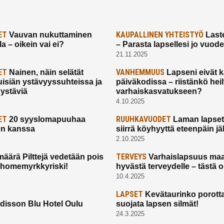
ET
KAUPALLINEN YHTEISTYÖ
Vauvan nukuttaminen
Laste
a – oikein vai ei?
– Parasta lapsellesi jo vuod
21.11.2025
ET
VANHEMMUUS
Nainen, näin selätät
Lapseni eivät 
uisiän ystävyyssuhteissa ja
päiväkodissa – riistänkö hei
 ystäviä
varhaiskasvatukseen?
4.10.2025
ET
RUUHKAVUODET
20 syyslomapuuhaa
Laman lapset,
en kanssa
siirrä köyhyyttä eteenpäin jäl
2.10.2025
TERVEYS
määrä Pilttejä vedetään pois
Varhaislapsuus maa
 homemyrkkyriski!
hyvästä terveydelle – tästä 
10.4.2025
LAPSET
Kevätaurinko porotta
disson Blu Hotel Oulu
suojata lapsen silmät!
24.3.2025