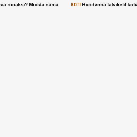
KOTI
siä ruoaksi? Muista nämä
Hyödynnä talvikelit koti
t paremman aterian
– 2 näppärää vinkkiä!
24.2.2025
Etusivu
Meistä
Ruuhkavuodet
Lapsiperhe
Vanhemmuus
Tietosuojalauseke
© 2026 Ruuhkavuodet.fi. Kaikki oikeudet pidätetään.