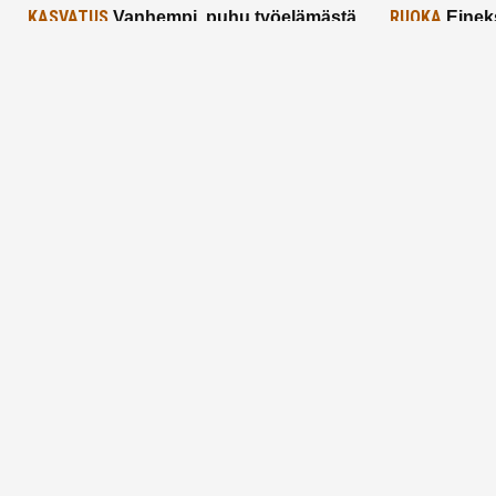
KASVATUS
RUOKA
Vanhempi, puhu työelämästä
Einek
lapselle – mutta mieti sanojasi!
asiat ja saa
25.2.2025
24.2.2025
Aitoa vertaistukea perhearkeen, lempeästi
myötäeläen
Facebook
Instagram
TikTok
X