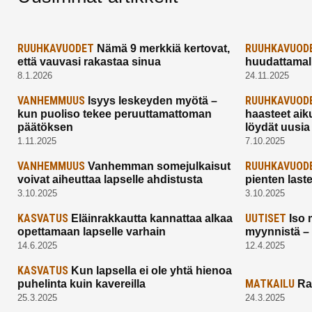
RUUHKAVUODET
RUUHKAVUOD
Nämä 9 merkkiä kertovat,
että vauvasi rakastaa sinua
huudattamall
8.1.2026
24.11.2025
VANHEMMUUS
RUUHKAVUOD
Isyys leskeyden myötä –
kun puoliso tekee peruuttamattoman
haasteet aik
päätöksen
löydät uusia
1.11.2025
7.10.2025
VANHEMMUUS
RUUHKAVUOD
Vanhemman somejulkaisut
voivat aiheuttaa lapselle ahdistusta
pienten last
3.10.2025
3.10.2025
KASVATUS
UUTISET
Eläinrakkautta kannattaa alkaa
Iso 
opettamaan lapselle varhain
myynnistä –
14.6.2025
12.4.2025
KASVATUS
Kun lapsella ei ole yhtä hienoa
MATKAILU
puhelinta kuin kavereilla
Ra
25.3.2025
24.3.2025