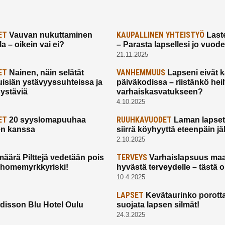
ET
KAUPALLINEN YHTEISTYÖ
Vauvan nukuttaminen
Laste
a – oikein vai ei?
– Parasta lapsellesi jo vuod
21.11.2025
ET
VANHEMMUUS
Nainen, näin selätät
Lapseni eivät 
uisiän ystävyyssuhteissa ja
päiväkodissa – riistänkö hei
 ystäviä
varhaiskasvatukseen?
4.10.2025
ET
RUUHKAVUODET
20 syyslomapuuhaa
Laman lapset,
en kanssa
siirrä köyhyyttä eteenpäin jäl
2.10.2025
TERVEYS
määrä Pilttejä vedetään pois
Varhaislapsuus maa
 homemyrkkyriski!
hyvästä terveydelle – tästä 
10.4.2025
LAPSET
Kevätaurinko porotta
disson Blu Hotel Oulu
suojata lapsen silmät!
24.3.2025