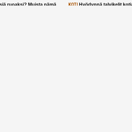
KOTI
siä ruoaksi? Muista nämä
Hyödynnä talvikelit koti
t paremman aterian
– 2 näppärää vinkkiä!
24.2.2025
Etusivu
Meistä
Ruuhkavuodet
Lapsiperhe
Vanhemmuus
Tietosuojalauseke
© 2026 Ruuhkavuodet.fi. Kaikki oikeudet pidätetään.