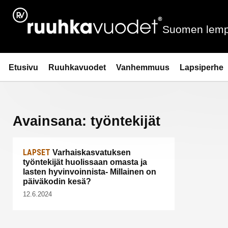
Siirry
sisältöön
Suomen lemp
Ruuhkavuodet.fi
Etusivu
Ruuhkavuodet
Vanhemmuus
Lapsiperhe
Avainsana:
työntekijät
LAPSET
Varhaiskasvatuksen
työntekijät huolissaan omasta ja
lasten hyvinvoinnista- Millainen on
päiväkodin kesä?
12.6.2024