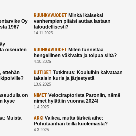
RUUHKAVUODET
Minkä ikäiseksi
ntarvike Oy
vanhempien pitäisi auttaa lastaan
esta 1967
taloudellisesti?
14.11.2025
käy
RUUHKAVUODET
ltä oikeuden
Miten tunnistaa
hengellinen väkivalta ja toipua siitä?
4.10.2025
UUTISET
 ettehän
Tutkimus: Kouluihin kaivataan
kipolville?
takaisin kuria ja järjestystä
13.9.2025
NIMET
seudulla on
Velociraptorista Paroniin, nämä
on kyse
nimet hylättiin vuonna 2024!
1.4.2025
ARKI
a: Muista
Vaikea, mutta tärkeä aihe:
Puhutaanhan teillä kuolemasta?
4.3.2025