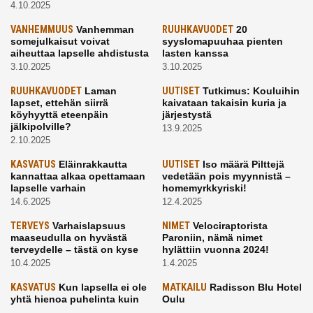
4.10.2025
VANHEMMUUS
Vanhemman
RUUHKAVUODET
20
somejulkaisut voivat
syyslomapuuhaa pienten
aiheuttaa lapselle ahdistusta
lasten kanssa
3.10.2025
3.10.2025
RUUHKAVUODET
Laman
UUTISET
Tutkimus: Kouluihin
lapset, ettehän siirrä
kaivataan takaisin kuria ja
köyhyyttä eteenpäin
järjestystä
jälkipolville?
13.9.2025
2.10.2025
KASVATUS
Eläinrakkautta
UUTISET
Iso määrä Pilttejä
kannattaa alkaa opettamaan
vedetään pois myynnistä –
lapselle varhain
homemyrkkyriski!
14.6.2025
12.4.2025
TERVEYS
Varhaislapsuus
NIMET
Velociraptorista
maaseudulla on hyvästä
Paroniin, nämä nimet
terveydelle – tästä on kyse
hylättiin vuonna 2024!
10.4.2025
1.4.2025
KASVATUS
Kun lapsella ei ole
MATKAILU
Radisson Blu Hotel
yhtä hienoa puhelinta kuin
Oulu
kavereilla
24.3.2025