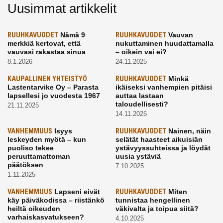
Uusimmat artikkelit
RUUHKAVUODET
Nämä 9
RUUHKAVUODET
Vauvan
merkkiä kertovat, että
nukuttaminen huudattamalla
vauvasi rakastaa sinua
– oikein vai ei?
8.1.2026
24.11.2025
KAUPALLINEN YHTEISTYÖ
RUUHKAVUODET
Minkä
Lastentarvike Oy – Parasta
ikäiseksi vanhempien pitäisi
lapsellesi jo vuodesta 1967
auttaa lastaan
taloudellisesti?
21.11.2025
14.11.2025
VANHEMMUUS
Isyys
RUUHKAVUODET
Nainen, näin
leskeyden myötä – kun
selätät haasteet aikuisiän
puoliso tekee
ystävyyssuhteissa ja löydät
peruuttamattoman
uusia ystäviä
päätöksen
7.10.2025
1.11.2025
VANHEMMUUS
Lapseni eivät
RUUHKAVUODET
Miten
käy päiväkodissa – riistänkö
tunnistaa hengellinen
heiltä oikeuden
väkivalta ja toipua siitä?
varhaiskasvatukseen?
4.10.2025