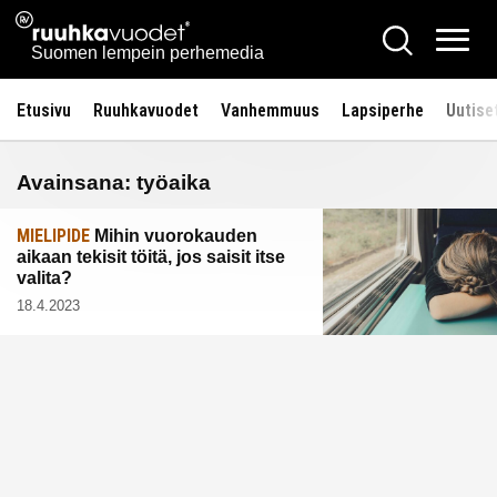
Siirry
Ruuhkavuodet.fi
Hae
sisältöön
Vali
Suomen lempein perhemedia
Etusivu
Ruuhkavuodet
Vanhemmuus
Lapsiperhe
Uutise
Avainsana:
työaika
MIELIPIDE
Mihin vuorokauden
aikaan tekisit töitä, jos saisit itse
valita?
18.4.2023