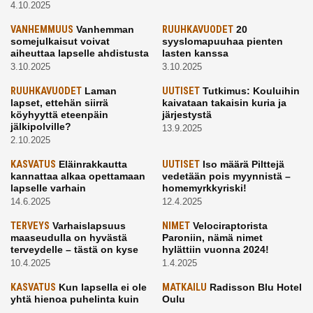
4.10.2025
VANHEMMUUS
Vanhemman
RUUHKAVUODET
20
somejulkaisut voivat
syyslomapuuhaa pienten
aiheuttaa lapselle ahdistusta
lasten kanssa
3.10.2025
3.10.2025
RUUHKAVUODET
Laman
UUTISET
Tutkimus: Kouluihin
lapset, ettehän siirrä
kaivataan takaisin kuria ja
köyhyyttä eteenpäin
järjestystä
jälkipolville?
13.9.2025
2.10.2025
KASVATUS
Eläinrakkautta
UUTISET
Iso määrä Pilttejä
kannattaa alkaa opettamaan
vedetään pois myynnistä –
lapselle varhain
homemyrkkyriski!
14.6.2025
12.4.2025
TERVEYS
Varhaislapsuus
NIMET
Velociraptorista
maaseudulla on hyvästä
Paroniin, nämä nimet
terveydelle – tästä on kyse
hylättiin vuonna 2024!
10.4.2025
1.4.2025
KASVATUS
Kun lapsella ei ole
MATKAILU
Radisson Blu Hotel
yhtä hienoa puhelinta kuin
Oulu
kavereilla
24.3.2025