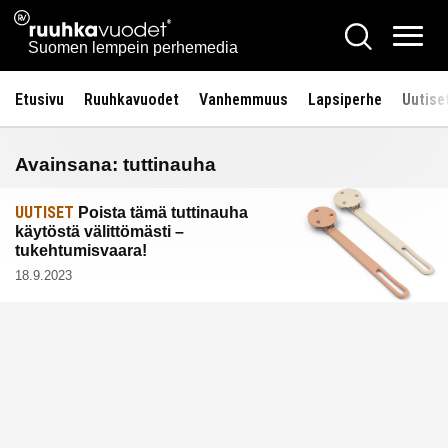
Siirry
Ruuhkavuodet.fi
Hae
sisältöön
Vali
Suomen lempein perhemedia
Etusivu
Ruuhkavuodet
Vanhemmuus
Lapsiperhe
Uutise
Avainsana:
tuttinauha
UUTISET
Poista tämä tuttinauha
käytöstä välittömästi –
tukehtumisvaara!
18.9.2023