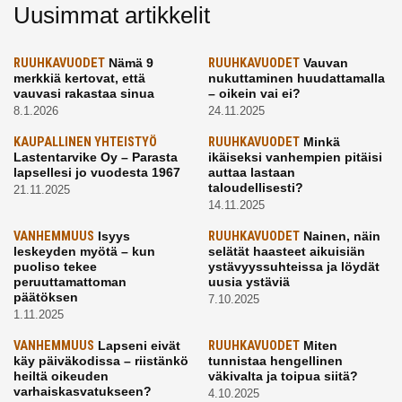
Uusimmat artikkelit
RUUHKAVUODET
Nämä 9
RUUHKAVUODET
Vauvan
merkkiä kertovat, että
nukuttaminen huudattamalla
vauvasi rakastaa sinua
– oikein vai ei?
8.1.2026
24.11.2025
KAUPALLINEN YHTEISTYÖ
RUUHKAVUODET
Minkä
Lastentarvike Oy – Parasta
ikäiseksi vanhempien pitäisi
lapsellesi jo vuodesta 1967
auttaa lastaan
taloudellisesti?
21.11.2025
14.11.2025
VANHEMMUUS
Isyys
RUUHKAVUODET
Nainen, näin
leskeyden myötä – kun
selätät haasteet aikuisiän
puoliso tekee
ystävyyssuhteissa ja löydät
peruuttamattoman
uusia ystäviä
päätöksen
7.10.2025
1.11.2025
VANHEMMUUS
Lapseni eivät
RUUHKAVUODET
Miten
käy päiväkodissa – riistänkö
tunnistaa hengellinen
heiltä oikeuden
väkivalta ja toipua siitä?
varhaiskasvatukseen?
4.10.2025