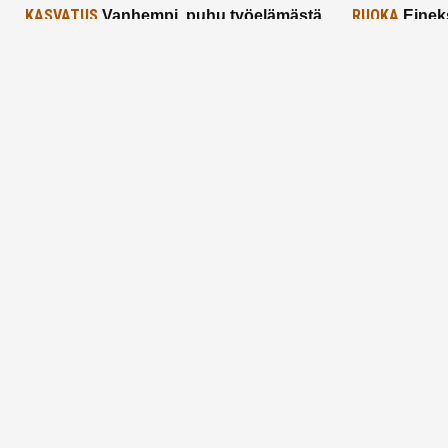
KASVATUS
RUOKA
Vanhempi, puhu työelämästä
Einek
lapselle – mutta mieti sanojasi!
asiat ja saa
25.2.2025
24.2.2025
Aitoa vertaistukea perhearkeen, lempeästi
myötäeläen
Facebook
Instagram
TikTok
X