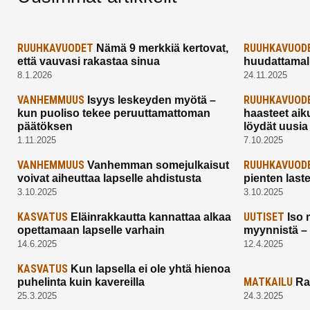
RUUHKAVUODET
RUUHKAVUOD
Nämä 9 merkkiä kertovat,
että vauvasi rakastaa sinua
huudattamall
8.1.2026
24.11.2025
VANHEMMUUS
RUUHKAVUOD
Isyys leskeyden myötä –
kun puoliso tekee peruuttamattoman
haasteet aik
päätöksen
löydät uusia
1.11.2025
7.10.2025
VANHEMMUUS
RUUHKAVUOD
Vanhemman somejulkaisut
voivat aiheuttaa lapselle ahdistusta
pienten last
3.10.2025
3.10.2025
KASVATUS
UUTISET
Eläinrakkautta kannattaa alkaa
Iso 
opettamaan lapselle varhain
myynnistä –
14.6.2025
12.4.2025
KASVATUS
Kun lapsella ei ole yhtä hienoa
MATKAILU
puhelinta kuin kavereilla
Ra
25.3.2025
24.3.2025