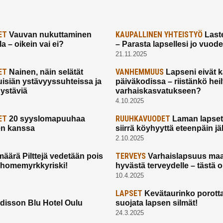
ET
KAUPALLINEN YHTEISTYÖ
Vauvan nukuttaminen
Laste
a – oikein vai ei?
– Parasta lapsellesi jo vuod
21.11.2025
ET
VANHEMMUUS
Nainen, näin selätät
Lapseni eivät 
uisiän ystävyyssuhteissa ja
päiväkodissa – riistänkö hei
 ystäviä
varhaiskasvatukseen?
4.10.2025
ET
RUUHKAVUODET
20 syyslomapuuhaa
Laman lapset,
en kanssa
siirrä köyhyyttä eteenpäin jäl
2.10.2025
TERVEYS
määrä Pilttejä vedetään pois
Varhaislapsuus maa
 homemyrkkyriski!
hyvästä terveydelle – tästä 
10.4.2025
LAPSET
Kevätaurinko porotta
disson Blu Hotel Oulu
suojata lapsen silmät!
24.3.2025