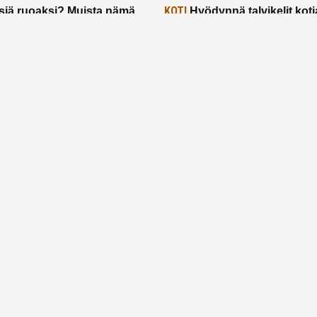
KOTI
siä ruoaksi? Muista nämä
Hyödynnä talvikelit koti
t paremman aterian
– 2 näppärää vinkkiä!
24.2.2025
Etusivu
Meistä
Ruuhkavuodet
Lapsiperhe
Vanhemmuus
Tietosuojalauseke
© 2026 Ruuhkavuodet.fi. Kaikki oikeudet pidätetään.