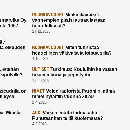
RUUHKAVUODET
Minkä ikäiseksi
ntarvike Oy
vanhempien pitäisi auttaa lastaan
esta 1967
taloudellisesti?
14.11.2025
käy
RUUHKAVUODET
ltä oikeuden
Miten tunnistaa
hengellinen väkivalta ja toipua siitä?
4.10.2025
UUTISET
 ettehän
Tutkimus: Kouluihin kaivataan
kipolville?
takaisin kuria ja järjestystä
13.9.2025
NIMET
seudulla on
Velociraptorista Paroniin, nämä
on kyse
nimet hylättiin vuonna 2024!
1.4.2025
ARKI
a: Muista
Vaikea, mutta tärkeä aihe:
Puhutaanhan teillä kuolemasta?
4.3.2025