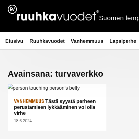
Siirry
sisältöön
Suomen lemp
Ruuhkavuodet.fi
Etusivu
Ruuhkavuodet
Vanhemmuus
Lapsiperhe
Avainsana:
turvaverkko
VANHEMMUUS
Tästä syystä perheen
perustamisen lykkääminen voi olla
virhe
18.6.2024