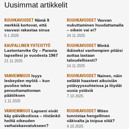
Uusimmat artikkelit
RUUHKAVUODET
Nämä 9
RUUHKAVUODET
Vauvan
merkkiä kertovat, että
nukuttaminen huudattamalla
vauvasi rakastaa sinua
– oikein vai ei?
8.1.2026
24.11.2025
KAUPALLINEN YHTEISTYÖ
RUUHKAVUODET
Minkä
Lastentarvike Oy – Parasta
ikäiseksi vanhempien pitäisi
lapsellesi jo vuodesta 1967
auttaa lastaan
taloudellisesti?
21.11.2025
14.11.2025
VANHEMMUUS
Isyys
RUUHKAVUODET
Nainen, näin
leskeyden myötä – kun
selätät haasteet aikuisiän
puoliso tekee
ystävyyssuhteissa ja löydät
peruuttamattoman
uusia ystäviä
päätöksen
7.10.2025
1.11.2025
VANHEMMUUS
Lapseni eivät
RUUHKAVUODET
Miten
käy päiväkodissa – riistänkö
tunnistaa hengellinen
heiltä oikeuden
väkivalta ja toipua siitä?
varhaiskasvatukseen?
4.10.2025