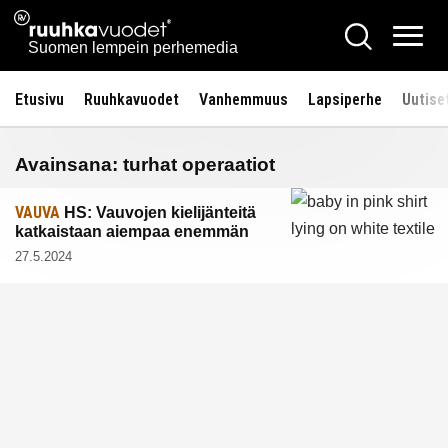
Siirry
Ruuhkavuodet.fi
Hae
sisältöön
Vali
Suomen lempein perhemedia
Etusivu
Ruuhkavuodet
Vanhemmuus
Lapsiperhe
Uutise
Avainsana:
turhat operaatiot
VAUVA
HS: Vauvojen kielijänteitä
katkaistaan aiempaa enemmän
27.5.2024