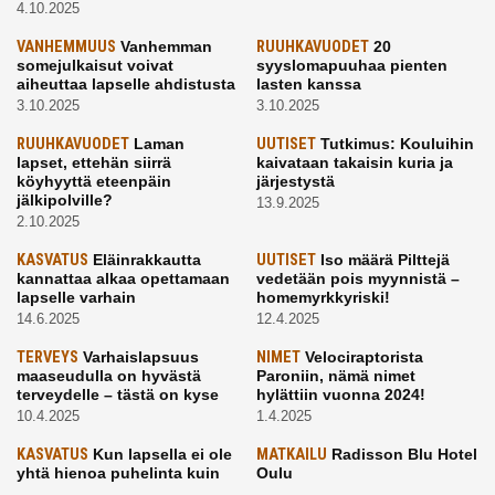
4.10.2025
VANHEMMUUS
Vanhemman
RUUHKAVUODET
20
somejulkaisut voivat
syyslomapuuhaa pienten
aiheuttaa lapselle ahdistusta
lasten kanssa
3.10.2025
3.10.2025
RUUHKAVUODET
Laman
UUTISET
Tutkimus: Kouluihin
lapset, ettehän siirrä
kaivataan takaisin kuria ja
köyhyyttä eteenpäin
järjestystä
jälkipolville?
13.9.2025
2.10.2025
KASVATUS
Eläinrakkautta
UUTISET
Iso määrä Pilttejä
kannattaa alkaa opettamaan
vedetään pois myynnistä –
lapselle varhain
homemyrkkyriski!
14.6.2025
12.4.2025
TERVEYS
Varhaislapsuus
NIMET
Velociraptorista
maaseudulla on hyvästä
Paroniin, nämä nimet
terveydelle – tästä on kyse
hylättiin vuonna 2024!
10.4.2025
1.4.2025
KASVATUS
Kun lapsella ei ole
MATKAILU
Radisson Blu Hotel
yhtä hienoa puhelinta kuin
Oulu
kavereilla
24.3.2025