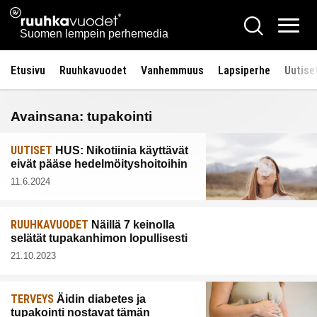
Siirry
Ruuhkavuodet.fi
Hae
sisältöön
Vali
Suomen lempein perhemedia
Etusivu
Ruuhkavuodet
Vanhemmuus
Lapsiperhe
Uutise
Avainsana:
tupakointi
UUTISET
HUS: Nikotiinia käyttävät
eivät pääse hedelmöityshoitoihin
11.6.2024
RUUHKAVUODET
Näillä 7 keinolla
selätät tupakanhimon lopullisesti
21.10.2023
TERVEYS
Äidin diabetes ja
tupakointi nostavat tämän