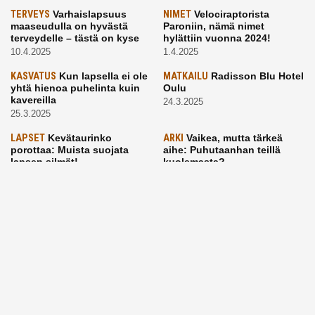
TERVEYS
Varhaislapsuus
NIMET
Velociraptorista
maaseudulla on hyvästä
Paroniin, nämä nimet
terveydelle – tästä on kyse
hylättiin vuonna 2024!
10.4.2025
1.4.2025
KASVATUS
Kun lapsella ei ole
MATKAILU
Radisson Blu Hotel
yhtä hienoa puhelinta kuin
Oulu
kavereilla
24.3.2025
25.3.2025
LAPSET
Kevätaurinko
ARKI
Vaikea, mutta tärkeä
porottaa: Muista suojata
aihe: Puhutaanhan teillä
lapsen silmät!
kuolemasta?
24.3.2025
4.3.2025
KASVATUS
Vanhempi, puhu
RUOKA
Eineksiä ruoaksi?
työelämästä lapselle – mutta
Muista nämä asiat ja saat
mieti sanojasi!
paremman aterian
25.2.2025
24.2.2025
KOTI
Hyödynnä talvikelit
ARKI
Etsiikö alaikäinen
kotia siivotessa – 2 näppärää
lapsesi kesätöitä? Tässä
vinkkiä!
hänelle 5 vinkkiä!
24.2.2025
21.2.2025