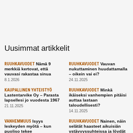
Uusimmat artikkelit
RUUHKAVUODET
Nämä 9
RUUHKAVUODET
Vauvan
merkkiä kertovat, että
nukuttaminen huudattamalla
vauvasi rakastaa sinua
– oikein vai ei?
8.1.2026
24.11.2025
KAUPALLINEN YHTEISTYÖ
RUUHKAVUODET
Minkä
Lastentarvike Oy – Parasta
ikäiseksi vanhempien pitäisi
lapsellesi jo vuodesta 1967
auttaa lastaan
taloudellisesti?
21.11.2025
14.11.2025
VANHEMMUUS
Isyys
RUUHKAVUODET
Nainen, näin
leskeyden myötä – kun
selätät haasteet aikuisiän
puoliso tekee
ystävyyssuhteissa ja löydät