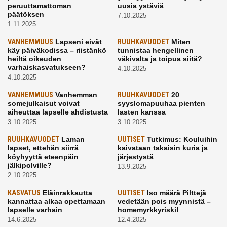
peruuttamattoman
uusia ystäviä
päätöksen
7.10.2025
1.11.2025
VANHEMMUUS
Lapseni eivät
RUUHKAVUODET
Miten
käy päiväkodissa – riistänkö
tunnistaa hengellinen
heiltä oikeuden
väkivalta ja toipua siitä?
varhaiskasvatukseen?
4.10.2025
4.10.2025
VANHEMMUUS
Vanhemman
RUUHKAVUODET
20
somejulkaisut voivat
syyslomapuuhaa pienten
aiheuttaa lapselle ahdistusta
lasten kanssa
3.10.2025
3.10.2025
RUUHKAVUODET
Laman
UUTISET
Tutkimus: Kouluihin
lapset, ettehän siirrä
kaivataan takaisin kuria ja
köyhyyttä eteenpäin
järjestystä
jälkipolville?
13.9.2025
2.10.2025
KASVATUS
Eläinrakkautta
UUTISET
Iso määrä Pilttejä
kannattaa alkaa opettamaan
vedetään pois myynnistä –
lapselle varhain
homemyrkkyriski!
14.6.2025
12.4.2025