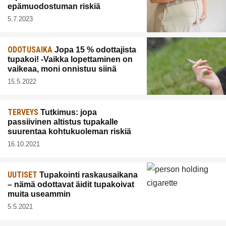
epämuodostuman riskiä
5.7.2023
ODOTUSAIKA
Jopa 15 % odottajista
tupakoi! -Vaikka lopettaminen on
vaikeaa, moni onnistuu siinä
15.5.2022
TERVEYS
Tutkimus: jopa
passiivinen altistus tupakalle
suurentaa kohtukuoleman riskiä
16.10.2021
UUTISET
Tupakointi raskausaikana
– nämä odottavat äidit tupakoivat
muita useammin
5.5.2021