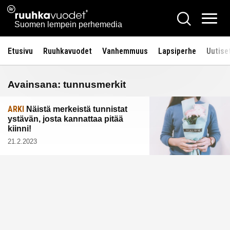
Siirry
Ruuhkavuodet.fi
Hae
sisältöön
Vali
Suomen lempein perhemedia
Etusivu
Ruuhkavuodet
Vanhemmuus
Lapsiperhe
Uutise
Avainsana:
tunnusmerkit
ARKI
Näistä merkeistä tunnistat
ystävän, josta kannattaa pitää
kiinni!
21.2.2023