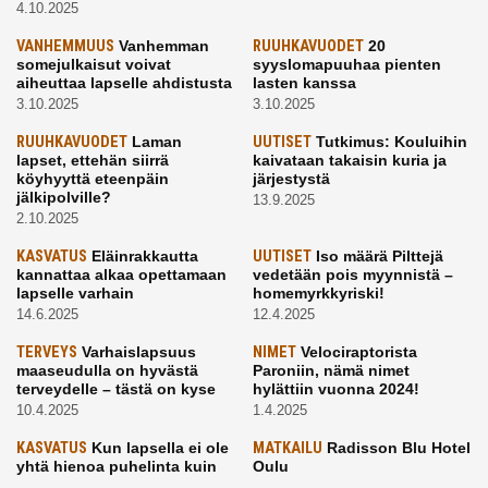
4.10.2025
VANHEMMUUS
Vanhemman
RUUHKAVUODET
20
somejulkaisut voivat
syyslomapuuhaa pienten
aiheuttaa lapselle ahdistusta
lasten kanssa
3.10.2025
3.10.2025
RUUHKAVUODET
Laman
UUTISET
Tutkimus: Kouluihin
lapset, ettehän siirrä
kaivataan takaisin kuria ja
köyhyyttä eteenpäin
järjestystä
jälkipolville?
13.9.2025
2.10.2025
KASVATUS
Eläinrakkautta
UUTISET
Iso määrä Pilttejä
kannattaa alkaa opettamaan
vedetään pois myynnistä –
lapselle varhain
homemyrkkyriski!
14.6.2025
12.4.2025
TERVEYS
Varhaislapsuus
NIMET
Velociraptorista
maaseudulla on hyvästä
Paroniin, nämä nimet
terveydelle – tästä on kyse
hylättiin vuonna 2024!
10.4.2025
1.4.2025
KASVATUS
Kun lapsella ei ole
MATKAILU
Radisson Blu Hotel
yhtä hienoa puhelinta kuin
Oulu
kavereilla
24.3.2025