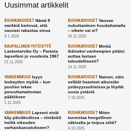
Uusimmat artikkelit
RUUHKAVUODET
Nämä 9
RUUHKAVUODET
Vauvan
merkkiä kertovat, että
nukuttaminen huudattamalla
vauvasi rakastaa sinua
– oikein vai ei?
8.1.2026
24.11.2025
KAUPALLINEN YHTEISTYÖ
RUUHKAVUODET
Minkä
Lastentarvike Oy – Parasta
ikäiseksi vanhempien pitäisi
lapsellesi jo vuodesta 1967
auttaa lastaan
taloudellisesti?
21.11.2025
14.11.2025
VANHEMMUUS
Isyys
RUUHKAVUODET
Nainen, näin
leskeyden myötä – kun
selätät haasteet aikuisiän
puoliso tekee
ystävyyssuhteissa ja löydät
peruuttamattoman
uusia ystäviä
päätöksen
7.10.2025
1.11.2025
VANHEMMUUS
Lapseni eivät
RUUHKAVUODET
Miten
käy päiväkodissa – riistänkö
tunnistaa hengellinen
heiltä oikeuden
väkivalta ja toipua siitä?
varhaiskasvatukseen?
4.10.2025