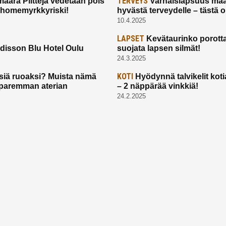
TERVEYS
määrä Pilttejä vedetään pois
Varhaislapsuus maa
 homemyrkkyriski!
hyvästä terveydelle – tästä 
10.4.2025
LAPSET
Kevätaurinko porotta
disson Blu Hotel Oulu
suojata lapsen silmät!
24.3.2025
KOTI
siä ruoaksi? Muista nämä
Hyödynnä talvikelit koti
t paremman aterian
– 2 näppärää vinkkiä!
24.2.2025
Etusivu
Meistä
Ruuhkavuodet
Lapsiperhe
Vanhemmuus