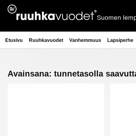
Siirry
sisältöön
Suomen lemp
Ruuhkavuodet.fi
Etusivu
Ruuhkavuodet
Vanhemmuus
Lapsiperhe
Avainsana:
tunnetasolla saavut