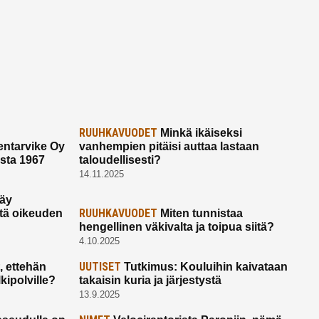
RUUHKAVUODET
Minkä ikäiseksi
ntarvike Oy
vanhempien pitäisi auttaa lastaan
esta 1967
taloudellisesti?
14.11.2025
käy
RUUHKAVUODET
ltä oikeuden
Miten tunnistaa
hengellinen väkivalta ja toipua siitä?
4.10.2025
UUTISET
 ettehän
Tutkimus: Kouluihin kaivataan
kipolville?
takaisin kuria ja järjestystä
13.9.2025