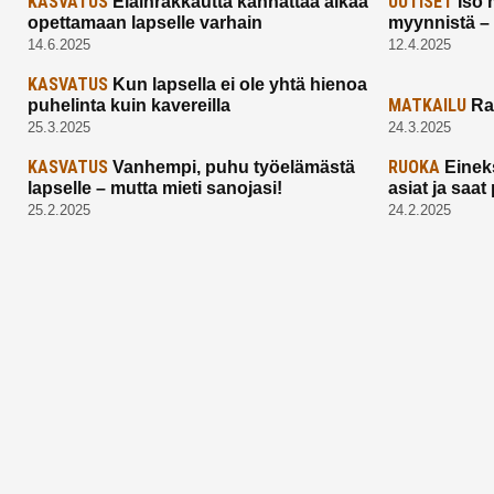
KASVATUS
UUTISET
Eläinrakkautta kannattaa alkaa
Iso 
opettamaan lapselle varhain
myynnistä –
14.6.2025
12.4.2025
KASVATUS
Kun lapsella ei ole yhtä hienoa
MATKAILU
puhelinta kuin kavereilla
Ra
25.3.2025
24.3.2025
KASVATUS
RUOKA
Vanhempi, puhu työelämästä
Einek
lapselle – mutta mieti sanojasi!
asiat ja saa
25.2.2025
24.2.2025
Aitoa vertaistukea perhearkeen, lempeästi
myötäeläen
Facebook
Instagram
TikTok
X