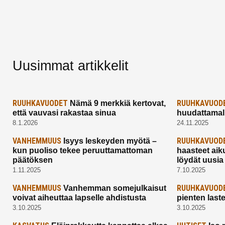
Uusimmat artikkelit
RUUHKAVUODET
RUUHKAVUOD
Nämä 9 merkkiä kertovat,
että vauvasi rakastaa sinua
huudattamall
8.1.2026
24.11.2025
VANHEMMUUS
RUUHKAVUOD
Isyys leskeyden myötä –
kun puoliso tekee peruuttamattoman
haasteet aik
päätöksen
löydät uusia
1.11.2025
7.10.2025
VANHEMMUUS
RUUHKAVUOD
Vanhemman somejulkaisut
voivat aiheuttaa lapselle ahdistusta
pienten last
3.10.2025
3.10.2025