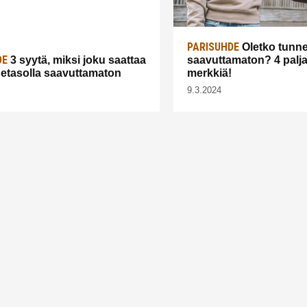
PARISUHDE
Oletko tunne
DE
3 syytä, miksi joku saattaa
saavuttamaton? 4 palj
netasolla saavuttamaton
merkkiä!
9.3.2024