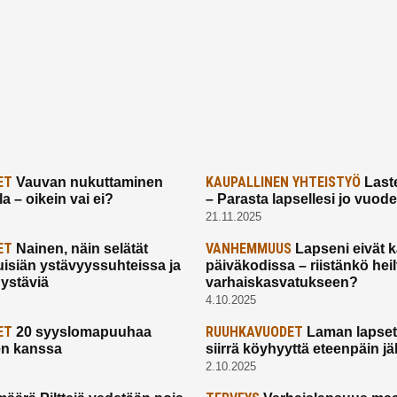
ET
KAUPALLINEN YHTEISTYÖ
Vauvan nukuttaminen
Laste
a – oikein vai ei?
– Parasta lapsellesi jo vuod
21.11.2025
ET
VANHEMMUUS
Nainen, näin selätät
Lapseni eivät 
uisiän ystävyyssuhteissa ja
päiväkodissa – riistänkö hei
 ystäviä
varhaiskasvatukseen?
4.10.2025
ET
RUUHKAVUODET
20 syyslomapuuhaa
Laman lapset,
en kanssa
siirrä köyhyyttä eteenpäin jäl
2.10.2025