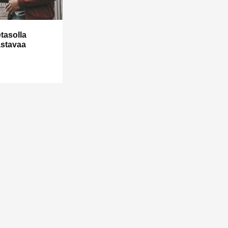
tasolla
astavaa