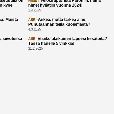
NIMET
seudulla on
Velociraptorista Paroniin, nämä
on kyse
nimet hylättiin vuonna 2024!
1.4.2025
ARKI
a: Muista
Vaikea, mutta tärkeä aihe:
Puhutaanhan teillä kuolemasta?
4.3.2025
ARKI
a siivotessa
Etsiikö alaikäinen lapsesi kesätöitä?
Tässä hänelle 5 vinkkiä!
21.2.2025
Ota yhtettä
Ota yhteyttä:
toimitus@ruuhkavuodet.fi
Yhteistyöt: