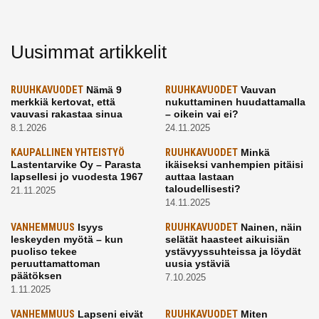
Uusimmat artikkelit
RUUHKAVUODET
Nämä 9
RUUHKAVUODET
Vauvan
merkkiä kertovat, että
nukuttaminen huudattamalla
vauvasi rakastaa sinua
– oikein vai ei?
8.1.2026
24.11.2025
KAUPALLINEN YHTEISTYÖ
RUUHKAVUODET
Minkä
Lastentarvike Oy – Parasta
ikäiseksi vanhempien pitäisi
lapsellesi jo vuodesta 1967
auttaa lastaan
taloudellisesti?
21.11.2025
14.11.2025
VANHEMMUUS
Isyys
RUUHKAVUODET
Nainen, näin
leskeyden myötä – kun
selätät haasteet aikuisiän
puoliso tekee
ystävyyssuhteissa ja löydät
peruuttamattoman
uusia ystäviä
päätöksen
7.10.2025
1.11.2025
VANHEMMUUS
Lapseni eivät
RUUHKAVUODET
Miten