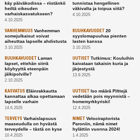
käy päiväkodissa – riistänkö
tunnistaa hengellinen
heiltä oikeuden
väkivalta ja toipua siitä?
varhaiskasvatukseen?
4.10.2025
4.10.2025
VANHEMMUUS
Vanhemman
RUUHKAVUODET
20
somejulkaisut voivat
syyslomapuuhaa pienten
aiheuttaa lapselle ahdistusta
lasten kanssa
3.10.2025
3.10.2025
RUUHKAVUODET
Laman
UUTISET
Tutkimus: Kouluihin
lapset, ettehän siirrä
kaivataan takaisin kuria ja
köyhyyttä eteenpäin
järjestystä
jälkipolville?
13.9.2025
2.10.2025
KASVATUS
Eläinrakkautta
UUTISET
Iso määrä Pilttejä
kannattaa alkaa opettamaan
vedetään pois myynnistä –
lapselle varhain
homemyrkkyriski!
14.6.2025
12.4.2025
TERVEYS
Varhaislapsuus
NIMET
Velociraptorista
maaseudulla on hyvästä
Paroniin, nämä nimet
terveydelle – tästä on kyse
hylättiin vuonna 2024!
10.4.2025
1.4.2025