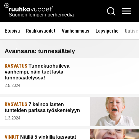
Siirry
Ruuhkavuodet.fi
Hae
sisältöön
Vali
Suomen lempein perhemedia
Etusivu
Ruuhkavuodet
Vanhemmuus
Lapsiperhe
Uutise
Avainsana:
tunnesäätely
KASVATUS
Tunnekuohuileva
vanhempi, näin tuet lasta
tunnesäätelyssä!
2.5.2024
KASVATUS
7 keinoa lasten
tunteiden parissa työskentelyyn
1.3.2024
VINKIT
Näillä 5 vinkillä kasvatat