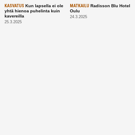
KASVATUS
Kun lapsella ei ole
MATKAILU
Radisson Blu Hotel
yhtä hienoa puhelinta kuin
Oulu
kavereilla
24.3.2025
25.3.2025
LAPSET
Kevätaurinko
ARKI
Vaikea, mutta tärkeä
porottaa: Muista suojata
aihe: Puhutaanhan teillä
lapsen silmät!
kuolemasta?
24.3.2025
4.3.2025
KASVATUS
Vanhempi, puhu
RUOKA
Eineksiä ruoaksi?
työelämästä lapselle – mutta
Muista nämä asiat ja saat
mieti sanojasi!
paremman aterian
25.2.2025
24.2.2025
KOTI
Hyödynnä talvikelit
ARKI
Etsiikö alaikäinen
kotia siivotessa – 2 näppärää
lapsesi kesätöitä? Tässä
vinkkiä!
hänelle 5 vinkkiä!
24.2.2025
21.2.2025