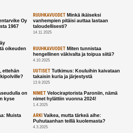
RUUHKAVUODET
Minkä ikäiseksi
ntarvike Oy
vanhempien pitäisi auttaa lastaan
esta 1967
taloudellisesti?
14.11.2025
käy
RUUHKAVUODET
ltä oikeuden
Miten tunnistaa
hengellinen väkivalta ja toipua siitä?
4.10.2025
UUTISET
 ettehän
Tutkimus: Kouluihin kaivataan
kipolville?
takaisin kuria ja järjestystä
13.9.2025
NIMET
seudulla on
Velociraptorista Paroniin, nämä
on kyse
nimet hylättiin vuonna 2024!
1.4.2025
ARKI
a: Muista
Vaikea, mutta tärkeä aihe:
Puhutaanhan teillä kuolemasta?
4.3.2025