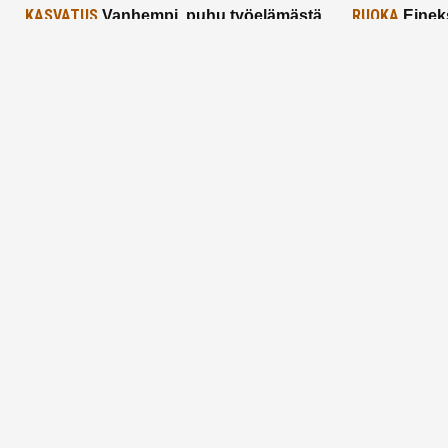
KASVATUS
RUOKA
Vanhempi, puhu työelämästä
Einek
lapselle – mutta mieti sanojasi!
asiat ja saa
25.2.2025
24.2.2025
Aitoa vertaistukea perhearkeen, lempeästi
myötäeläen
Facebook
Instagram
TikTok
X