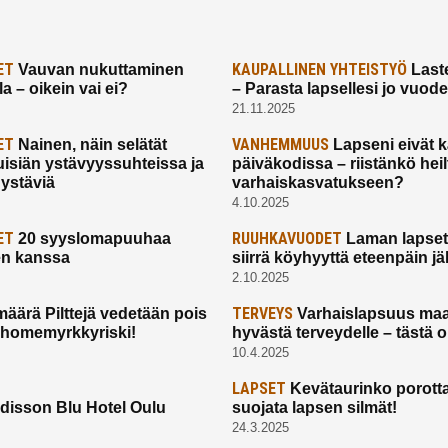
ET
KAUPALLINEN YHTEISTYÖ
Vauvan nukuttaminen
Laste
a – oikein vai ei?
– Parasta lapsellesi jo vuod
21.11.2025
ET
VANHEMMUUS
Nainen, näin selätät
Lapseni eivät 
uisiän ystävyyssuhteissa ja
päiväkodissa – riistänkö hei
 ystäviä
varhaiskasvatukseen?
4.10.2025
ET
RUUHKAVUODET
20 syyslomapuuhaa
Laman lapset,
en kanssa
siirrä köyhyyttä eteenpäin jäl
2.10.2025
TERVEYS
määrä Pilttejä vedetään pois
Varhaislapsuus maa
 homemyrkkyriski!
hyvästä terveydelle – tästä 
10.4.2025
LAPSET
Kevätaurinko porotta
disson Blu Hotel Oulu
suojata lapsen silmät!
24.3.2025