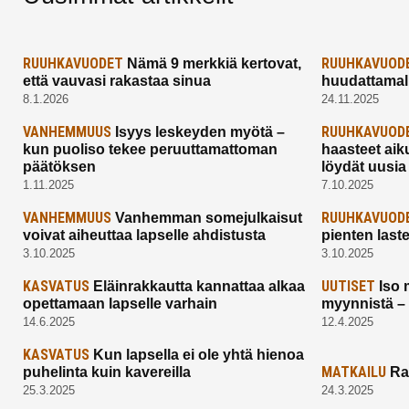
RUUHKAVUODET
RUUHKAVUOD
Nämä 9 merkkiä kertovat,
että vauvasi rakastaa sinua
huudattamall
8.1.2026
24.11.2025
VANHEMMUUS
RUUHKAVUOD
Isyys leskeyden myötä –
kun puoliso tekee peruuttamattoman
haasteet aik
päätöksen
löydät uusia
1.11.2025
7.10.2025
VANHEMMUUS
RUUHKAVUOD
Vanhemman somejulkaisut
voivat aiheuttaa lapselle ahdistusta
pienten last
3.10.2025
3.10.2025
KASVATUS
UUTISET
Eläinrakkautta kannattaa alkaa
Iso 
opettamaan lapselle varhain
myynnistä –
14.6.2025
12.4.2025
KASVATUS
Kun lapsella ei ole yhtä hienoa
MATKAILU
puhelinta kuin kavereilla
Ra
25.3.2025
24.3.2025