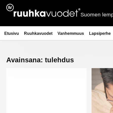
Siirry
sisältöön
Suomen lemp
Ruuhkavuodet.fi
Etusivu
Ruuhkavuodet
Vanhemmuus
Lapsiperhe
Avainsana:
tulehdus