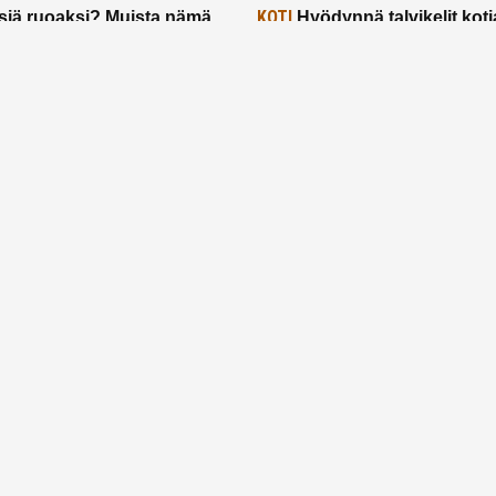
KOTI
siä ruoaksi? Muista nämä
Hyödynnä talvikelit koti
t paremman aterian
– 2 näppärää vinkkiä!
24.2.2025
Etusivu
Meistä
Ruuhkavuodet
Lapsiperhe
Vanhemmuus
Tietosuojalauseke
© 2026 Ruuhkavuodet.fi. Kaikki oikeudet pidätetään.