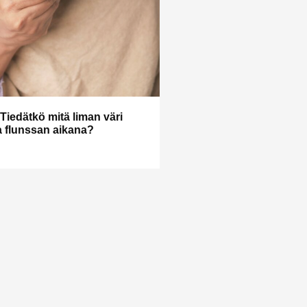
Tiedätkö mitä liman väri
a flunssan aikana?