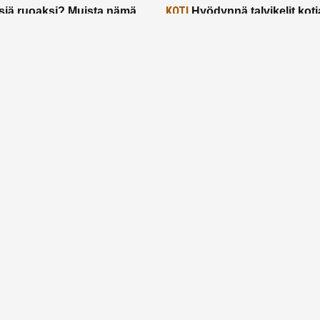
KOTI
siä ruoaksi? Muista nämä
Hyödynnä talvikelit koti
t paremman aterian
– 2 näppärää vinkkiä!
24.2.2025
Etusivu
Meistä
Ruuhkavuodet
Lapsiperhe
Vanhemmuus
Tietosuojalauseke
© 2026 Ruuhkavuodet.fi. Kaikki oikeudet pidätetään.