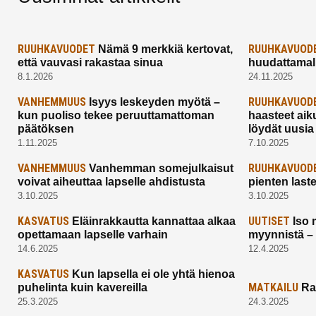
RUUHKAVUODET
RUUHKAVUOD
Nämä 9 merkkiä kertovat,
että vauvasi rakastaa sinua
huudattamall
8.1.2026
24.11.2025
VANHEMMUUS
RUUHKAVUOD
Isyys leskeyden myötä –
kun puoliso tekee peruuttamattoman
haasteet aik
päätöksen
löydät uusia
1.11.2025
7.10.2025
VANHEMMUUS
RUUHKAVUOD
Vanhemman somejulkaisut
voivat aiheuttaa lapselle ahdistusta
pienten last
3.10.2025
3.10.2025
KASVATUS
UUTISET
Eläinrakkautta kannattaa alkaa
Iso 
opettamaan lapselle varhain
myynnistä –
14.6.2025
12.4.2025
KASVATUS
Kun lapsella ei ole yhtä hienoa
MATKAILU
puhelinta kuin kavereilla
Ra
25.3.2025
24.3.2025