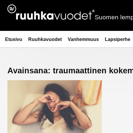
Siirry
sisältöön
Suomen lemp
Ruuhkavuodet.fi
Etusivu
Ruuhkavuodet
Vanhemmuus
Lapsiperhe
Avainsana:
traumaattinen koke