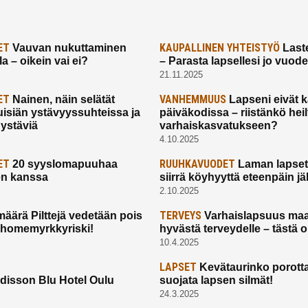
ET
KAUPALLINEN YHTEISTYÖ
Vauvan nukuttaminen
Laste
a – oikein vai ei?
– Parasta lapsellesi jo vuod
21.11.2025
ET
VANHEMMUUS
Nainen, näin selätät
Lapseni eivät 
uisiän ystävyyssuhteissa ja
päiväkodissa – riistänkö hei
 ystäviä
varhaiskasvatukseen?
4.10.2025
ET
RUUHKAVUODET
20 syyslomapuuhaa
Laman lapset,
en kanssa
siirrä köyhyyttä eteenpäin jäl
2.10.2025
TERVEYS
määrä Pilttejä vedetään pois
Varhaislapsuus maa
 homemyrkkyriski!
hyvästä terveydelle – tästä 
10.4.2025
LAPSET
Kevätaurinko porotta
disson Blu Hotel Oulu
suojata lapsen silmät!
24.3.2025