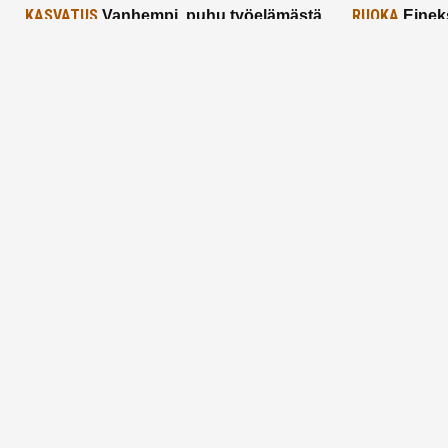
KASVATUS
RUOKA
Vanhempi, puhu työelämästä
Einek
lapselle – mutta mieti sanojasi!
asiat ja saa
25.2.2025
24.2.2025
Aitoa vertaistukea perhearkeen, lempeästi
myötäeläen
Facebook
Instagram
TikTok
X