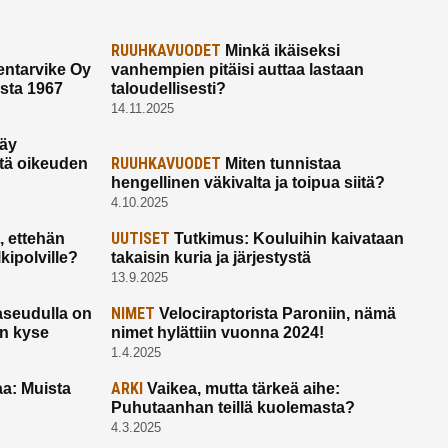
RUUHKAVUODET
Minkä ikäiseksi
ntarvike Oy
vanhempien pitäisi auttaa lastaan
esta 1967
taloudellisesti?
14.11.2025
käy
RUUHKAVUODET
ltä oikeuden
Miten tunnistaa
hengellinen väkivalta ja toipua siitä?
4.10.2025
UUTISET
 ettehän
Tutkimus: Kouluihin kaivataan
kipolville?
takaisin kuria ja järjestystä
13.9.2025
NIMET
seudulla on
Velociraptorista Paroniin, nämä
on kyse
nimet hylättiin vuonna 2024!
1.4.2025
ARKI
a: Muista
Vaikea, mutta tärkeä aihe:
Puhutaanhan teillä kuolemasta?
4.3.2025