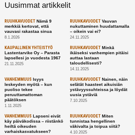
Uusimmat artikkelit
RUUHKAVUODET
Nämä 9
RUUHKAVUODET
Vauvan
merkkiä kertovat, että
nukuttaminen huudattamalla
vauvasi rakastaa sinua
– oikein vai ei?
8.1.2026
24.11.2025
KAUPALLINEN YHTEISTYÖ
RUUHKAVUODET
Minkä
Lastentarvike Oy – Parasta
ikäiseksi vanhempien pitäisi
lapsellesi jo vuodesta 1967
auttaa lastaan
taloudellisesti?
21.11.2025
14.11.2025
VANHEMMUUS
Isyys
RUUHKAVUODET
Nainen, näin
leskeyden myötä – kun
selätät haasteet aikuisiän
puoliso tekee
ystävyyssuhteissa ja löydät
peruuttamattoman
uusia ystäviä
päätöksen
7.10.2025
1.11.2025
VANHEMMUUS
Lapseni eivät
RUUHKAVUODET
Miten
käy päiväkodissa – riistänkö
tunnistaa hengellinen
heiltä oikeuden
väkivalta ja toipua siitä?
varhaiskasvatukseen?
4.10.2025