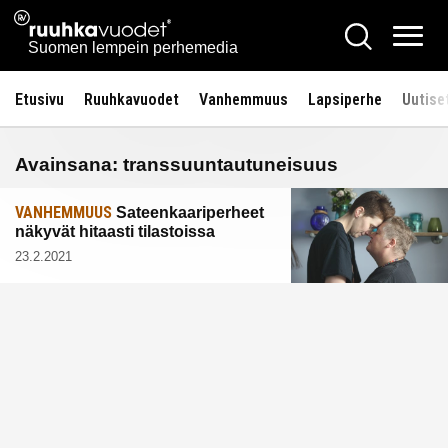
Siirry
Ruuhkavuodet.fi
Hae
sisältöön
Vali
Suomen lempein perhemedia
Etusivu
Ruuhkavuodet
Vanhemmuus
Lapsiperhe
Uutise
Avainsana:
transsuuntautuneisuus
VANHEMMUUS
Sateenkaariperheet
näkyvät hitaasti tilastoissa
23.2.2021