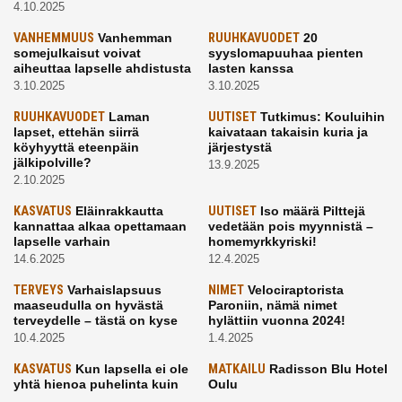
4.10.2025
VANHEMMUUS
Vanhemman
RUUHKAVUODET
20
somejulkaisut voivat
syyslomapuuhaa pienten
aiheuttaa lapselle ahdistusta
lasten kanssa
3.10.2025
3.10.2025
RUUHKAVUODET
Laman
UUTISET
Tutkimus: Kouluihin
lapset, ettehän siirrä
kaivataan takaisin kuria ja
köyhyyttä eteenpäin
järjestystä
jälkipolville?
13.9.2025
2.10.2025
KASVATUS
Eläinrakkautta
UUTISET
Iso määrä Pilttejä
kannattaa alkaa opettamaan
vedetään pois myynnistä –
lapselle varhain
homemyrkkyriski!
14.6.2025
12.4.2025
TERVEYS
Varhaislapsuus
NIMET
Velociraptorista
maaseudulla on hyvästä
Paroniin, nämä nimet
terveydelle – tästä on kyse
hylättiin vuonna 2024!
10.4.2025
1.4.2025
KASVATUS
Kun lapsella ei ole
MATKAILU
Radisson Blu Hotel
yhtä hienoa puhelinta kuin
Oulu
kavereilla
24.3.2025