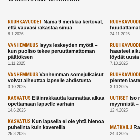
RUUHKAVUODET
RUUHKAVUOD
Nämä 9 merkkiä kertovat,
että vauvasi rakastaa sinua
huudattamall
8.1.2026
24.11.2025
VANHEMMUUS
RUUHKAVUOD
Isyys leskeyden myötä –
kun puoliso tekee peruuttamattoman
haasteet aik
päätöksen
löydät uusia
1.11.2025
7.10.2025
VANHEMMUUS
RUUHKAVUOD
Vanhemman somejulkaisut
voivat aiheuttaa lapselle ahdistusta
pienten last
3.10.2025
3.10.2025
KASVATUS
UUTISET
Eläinrakkautta kannattaa alkaa
Iso 
opettamaan lapselle varhain
myynnistä –
14.6.2025
12.4.2025
KASVATUS
Kun lapsella ei ole yhtä hienoa
MATKAILU
puhelinta kuin kavereilla
Ra
25.3.2025
24.3.2025