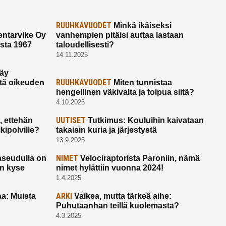
RUUHKAVUODET
Minkä ikäiseksi
ntarvike Oy
vanhempien pitäisi auttaa lastaan
esta 1967
taloudellisesti?
14.11.2025
käy
RUUHKAVUODET
ltä oikeuden
Miten tunnistaa
hengellinen väkivalta ja toipua siitä?
4.10.2025
UUTISET
 ettehän
Tutkimus: Kouluihin kaivataan
kipolville?
takaisin kuria ja järjestystä
13.9.2025
NIMET
seudulla on
Velociraptorista Paroniin, nämä
on kyse
nimet hylättiin vuonna 2024!
1.4.2025
ARKI
a: Muista
Vaikea, mutta tärkeä aihe:
Puhutaanhan teillä kuolemasta?
4.3.2025