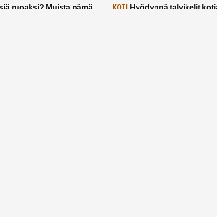
KOTI
siä ruoaksi? Muista nämä
Hyödynnä talvikelit koti
t paremman aterian
– 2 näppärää vinkkiä!
24.2.2025
Etusivu
Meistä
Ruuhkavuodet
Lapsiperhe
Vanhemmuus
Tietosuojalauseke
© 2026 Ruuhkavuodet.fi. Kaikki oikeudet pidätetään.