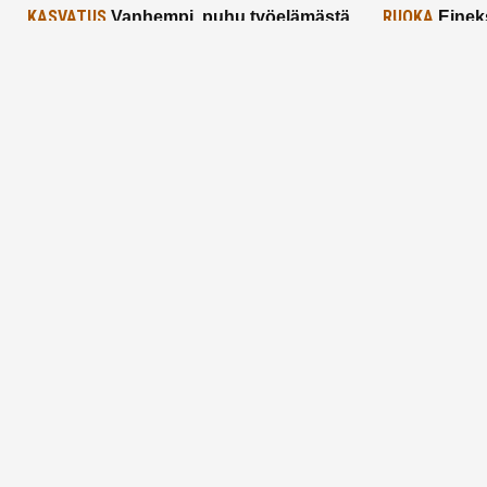
KASVATUS
RUOKA
Vanhempi, puhu työelämästä
Einek
lapselle – mutta mieti sanojasi!
asiat ja saa
25.2.2025
24.2.2025
Aitoa vertaistukea perhearkeen, lempeästi
myötäeläen
Facebook
Instagram
TikTok
X