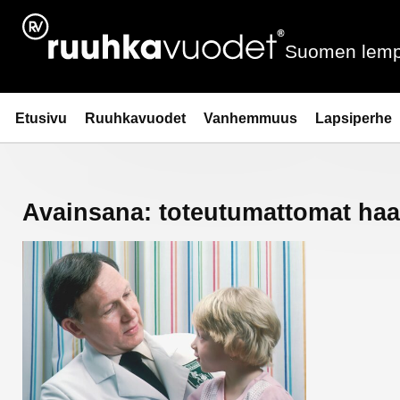
Siirry
sisältöön
Suomen lemp
Ruuhkavuodet.fi
Etusivu
Ruuhkavuodet
Vanhemmuus
Lapsiperhe
Avainsana:
toteutumattomat haa