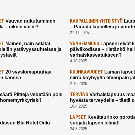
ET
KAUPALLINEN YHTEISTYÖ
Vauvan nukuttaminen
Laste
a – oikein vai ei?
– Parasta lapsellesi jo vuod
21.11.2025
ET
VANHEMMUUS
Nainen, näin selätät
Lapseni eivät 
uisiän ystävyyssuhteissa ja
päiväkodissa – riistänkö hei
 ystäviä
varhaiskasvatukseen?
4.10.2025
ET
RUUHKAVUODET
20 syyslomapuuhaa
Laman lapset,
en kanssa
siirrä köyhyyttä eteenpäin jäl
2.10.2025
TERVEYS
määrä Pilttejä vedetään pois
Varhaislapsuus maa
 homemyrkkyriski!
hyvästä terveydelle – tästä 
10.4.2025
LAPSET
Kevätaurinko porotta
disson Blu Hotel Oulu
suojata lapsen silmät!
24.3.2025