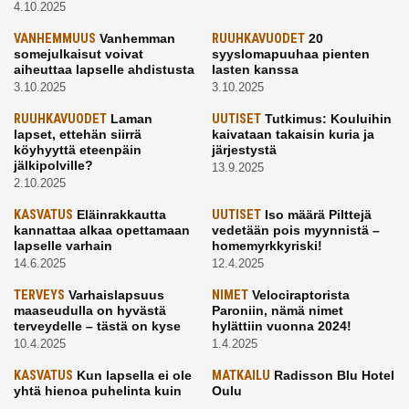
4.10.2025
VANHEMMUUS
Vanhemman
RUUHKAVUODET
20
somejulkaisut voivat
syyslomapuuhaa pienten
aiheuttaa lapselle ahdistusta
lasten kanssa
3.10.2025
3.10.2025
RUUHKAVUODET
Laman
UUTISET
Tutkimus: Kouluihin
lapset, ettehän siirrä
kaivataan takaisin kuria ja
köyhyyttä eteenpäin
järjestystä
jälkipolville?
13.9.2025
2.10.2025
KASVATUS
Eläinrakkautta
UUTISET
Iso määrä Pilttejä
kannattaa alkaa opettamaan
vedetään pois myynnistä –
lapselle varhain
homemyrkkyriski!
14.6.2025
12.4.2025
TERVEYS
Varhaislapsuus
NIMET
Velociraptorista
maaseudulla on hyvästä
Paroniin, nämä nimet
terveydelle – tästä on kyse
hylättiin vuonna 2024!
10.4.2025
1.4.2025
KASVATUS
Kun lapsella ei ole
MATKAILU
Radisson Blu Hotel
yhtä hienoa puhelinta kuin
Oulu
kavereilla
24.3.2025