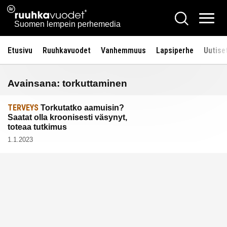
Siirry
Ruuhkavuodet.fi
Hae
sisältöön
Vali
Suomen lempein perhemedia
Etusivu
Ruuhkavuodet
Vanhemmuus
Lapsiperhe
Uutise
Avainsana:
torkuttaminen
TERVEYS
Torkutatko aamuisin?
Saatat olla kroonisesti väsynyt,
toteaa tutkimus
1.1.2023