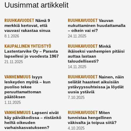
Uusimmat artikkelit
RUUHKAVUODET
Nämä 9
RUUHKAVUODET
Vauvan
merkkiä kertovat, että
nukuttaminen huudattamalla
vauvasi rakastaa sinua
– oikein vai ei?
8.1.2026
24.11.2025
KAUPALLINEN YHTEISTYÖ
RUUHKAVUODET
Minkä
Lastentarvike Oy – Parasta
ikäiseksi vanhempien pitäisi
lapsellesi jo vuodesta 1967
auttaa lastaan
taloudellisesti?
21.11.2025
14.11.2025
VANHEMMUUS
Isyys
RUUHKAVUODET
Nainen, näin
leskeyden myötä – kun
selätät haasteet aikuisiän
puoliso tekee
ystävyyssuhteissa ja löydät
peruuttamattoman
uusia ystäviä
päätöksen
7.10.2025
1.11.2025
VANHEMMUUS
Lapseni eivät
RUUHKAVUODET
Miten
käy päiväkodissa – riistänkö
tunnistaa hengellinen
heiltä oikeuden
väkivalta ja toipua siitä?
varhaiskasvatukseen?
4.10.2025