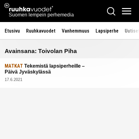
Siirry
Ruuhkavuodet.fi
Hae
sisältöön
Vali
Suomen lempein perhemedia
Etusivu
Ruuhkavuodet
Vanhemmuus
Lapsiperhe
Uutise
Avainsana:
Toivolan Piha
MATKAT
Tekemistä lapsiperheille –
Päivä Jyväskylässä
17.6.2021