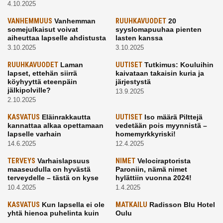
4.10.2025
VANHEMMUUS
Vanhemman
RUUHKAVUODET
20
somejulkaisut voivat
syyslomapuuhaa pienten
aiheuttaa lapselle ahdistusta
lasten kanssa
3.10.2025
3.10.2025
RUUHKAVUODET
Laman
UUTISET
Tutkimus: Kouluihin
lapset, ettehän siirrä
kaivataan takaisin kuria ja
köyhyyttä eteenpäin
järjestystä
jälkipolville?
13.9.2025
2.10.2025
KASVATUS
Eläinrakkautta
UUTISET
Iso määrä Pilttejä
kannattaa alkaa opettamaan
vedetään pois myynnistä –
lapselle varhain
homemyrkkyriski!
14.6.2025
12.4.2025
TERVEYS
Varhaislapsuus
NIMET
Velociraptorista
maaseudulla on hyvästä
Paroniin, nämä nimet
terveydelle – tästä on kyse
hylättiin vuonna 2024!
10.4.2025
1.4.2025
KASVATUS
Kun lapsella ei ole
MATKAILU
Radisson Blu Hotel
yhtä hienoa puhelinta kuin
Oulu
kavereilla
24.3.2025