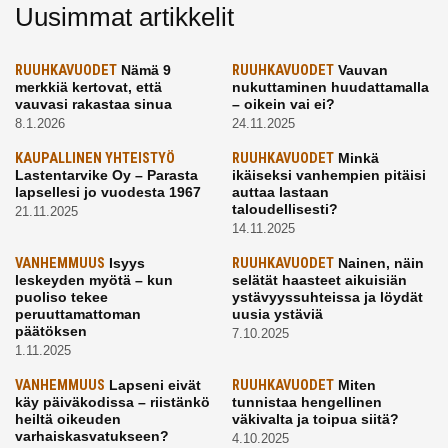
Uusimmat artikkelit
RUUHKAVUODET
Nämä 9
RUUHKAVUODET
Vauvan
merkkiä kertovat, että
nukuttaminen huudattamalla
vauvasi rakastaa sinua
– oikein vai ei?
8.1.2026
24.11.2025
KAUPALLINEN YHTEISTYÖ
RUUHKAVUODET
Minkä
Lastentarvike Oy – Parasta
ikäiseksi vanhempien pitäisi
lapsellesi jo vuodesta 1967
auttaa lastaan
taloudellisesti?
21.11.2025
14.11.2025
VANHEMMUUS
Isyys
RUUHKAVUODET
Nainen, näin
leskeyden myötä – kun
selätät haasteet aikuisiän
puoliso tekee
ystävyyssuhteissa ja löydät
peruuttamattoman
uusia ystäviä
päätöksen
7.10.2025
1.11.2025
VANHEMMUUS
Lapseni eivät
RUUHKAVUODET
Miten
käy päiväkodissa – riistänkö
tunnistaa hengellinen
heiltä oikeuden
väkivalta ja toipua siitä?
varhaiskasvatukseen?
4.10.2025