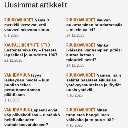
Uusimmat artikkelit
RUUHKAVUODET
Nämä 9
RUUHKAVUODET
Vauvan
merkkiä kertovat, että
nukuttaminen huudattamalla
vauvasi rakastaa sinua
– oikein vai ei?
8.1.2026
24.11.2025
KAUPALLINEN YHTEISTYÖ
RUUHKAVUODET
Minkä
Lastentarvike Oy – Parasta
ikäiseksi vanhempien pitäisi
lapsellesi jo vuodesta 1967
auttaa lastaan
taloudellisesti?
21.11.2025
14.11.2025
VANHEMMUUS
Isyys
RUUHKAVUODET
Nainen, näin
leskeyden myötä – kun
selätät haasteet aikuisiän
puoliso tekee
ystävyyssuhteissa ja löydät
peruuttamattoman
uusia ystäviä
päätöksen
7.10.2025
1.11.2025
VANHEMMUUS
Lapseni eivät
RUUHKAVUODET
Miten
käy päiväkodissa – riistänkö
tunnistaa hengellinen
heiltä oikeuden
väkivalta ja toipua siitä?
varhaiskasvatukseen?
4.10.2025