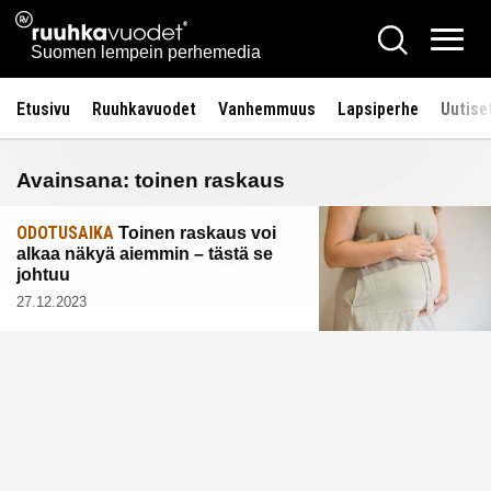
Siirry
Ruuhkavuodet.fi
Hae
sisältöön
Vali
Suomen lempein perhemedia
Etusivu
Ruuhkavuodet
Vanhemmuus
Lapsiperhe
Uutise
Avainsana:
toinen raskaus
ODOTUSAIKA
Toinen raskaus voi
alkaa näkyä aiemmin – tästä se
johtuu
27.12.2023