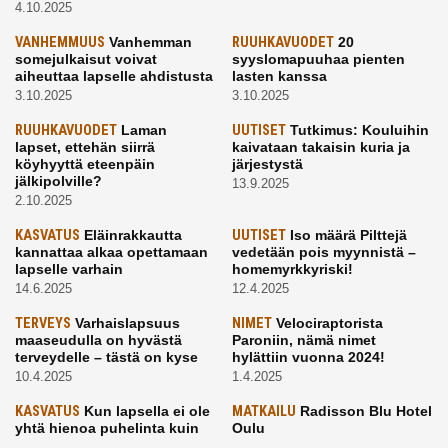
4.10.2025
VANHEMMUUS
Vanhemman
RUUHKAVUODET
20
somejulkaisut voivat
syyslomapuuhaa pienten
aiheuttaa lapselle ahdistusta
lasten kanssa
3.10.2025
3.10.2025
RUUHKAVUODET
Laman
UUTISET
Tutkimus: Kouluihin
lapset, ettehän siirrä
kaivataan takaisin kuria ja
köyhyyttä eteenpäin
järjestystä
jälkipolville?
13.9.2025
2.10.2025
KASVATUS
Eläinrakkautta
UUTISET
Iso määrä Pilttejä
kannattaa alkaa opettamaan
vedetään pois myynnistä –
lapselle varhain
homemyrkkyriski!
14.6.2025
12.4.2025
TERVEYS
Varhaislapsuus
NIMET
Velociraptorista
maaseudulla on hyvästä
Paroniin, nämä nimet
terveydelle – tästä on kyse
hylättiin vuonna 2024!
10.4.2025
1.4.2025
KASVATUS
Kun lapsella ei ole
MATKAILU
Radisson Blu Hotel
yhtä hienoa puhelinta kuin
Oulu
kavereilla
24.3.2025