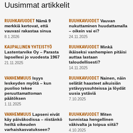
Uusimmat artikkelit
RUUHKAVUODET
Nämä 9
RUUHKAVUODET
Vauvan
merkkiä kertovat, että
nukuttaminen huudattamalla
vauvasi rakastaa sinua
– oikein vai ei?
8.1.2026
24.11.2025
KAUPALLINEN YHTEISTYÖ
RUUHKAVUODET
Minkä
Lastentarvike Oy – Parasta
ikäiseksi vanhempien pitäisi
lapsellesi jo vuodesta 1967
auttaa lastaan
taloudellisesti?
21.11.2025
14.11.2025
VANHEMMUUS
Isyys
RUUHKAVUODET
Nainen, näin
leskeyden myötä – kun
selätät haasteet aikuisiän
puoliso tekee
ystävyyssuhteissa ja löydät
peruuttamattoman
uusia ystäviä
päätöksen
7.10.2025
1.11.2025
VANHEMMUUS
Lapseni eivät
RUUHKAVUODET
Miten
käy päiväkodissa – riistänkö
tunnistaa hengellinen
heiltä oikeuden
väkivalta ja toipua siitä?
varhaiskasvatukseen?
4.10.2025