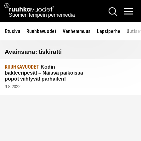
Siirry
Ruuhkavuodet.fi
Hae
sisältöön
Vali
Suomen lempein perhemedia
Etusivu
Ruuhkavuodet
Vanhemmuus
Lapsiperhe
Uutise
Avainsana:
tiskirätti
RUUHKAVUODET
Kodin
bakteeripesät – Näissä paikoissa
pöpöt viihtyvät parhaiten!
9.8.2022