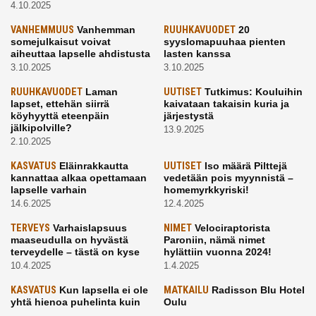
4.10.2025
VANHEMMUUS
Vanhemman
RUUHKAVUODET
20
somejulkaisut voivat
syyslomapuuhaa pienten
aiheuttaa lapselle ahdistusta
lasten kanssa
3.10.2025
3.10.2025
RUUHKAVUODET
Laman
UUTISET
Tutkimus: Kouluihin
lapset, ettehän siirrä
kaivataan takaisin kuria ja
köyhyyttä eteenpäin
järjestystä
jälkipolville?
13.9.2025
2.10.2025
KASVATUS
Eläinrakkautta
UUTISET
Iso määrä Pilttejä
kannattaa alkaa opettamaan
vedetään pois myynnistä –
lapselle varhain
homemyrkkyriski!
14.6.2025
12.4.2025
TERVEYS
Varhaislapsuus
NIMET
Velociraptorista
maaseudulla on hyvästä
Paroniin, nämä nimet
terveydelle – tästä on kyse
hylättiin vuonna 2024!
10.4.2025
1.4.2025
KASVATUS
Kun lapsella ei ole
MATKAILU
Radisson Blu Hotel
yhtä hienoa puhelinta kuin
Oulu
kavereilla
24.3.2025