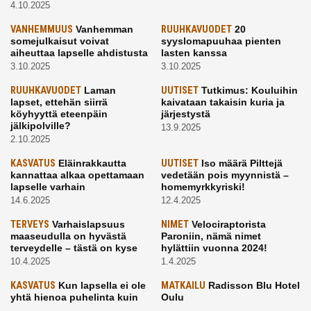
4.10.2025
VANHEMMUUS
Vanhemman
RUUHKAVUODET
20
somejulkaisut voivat
syyslomapuuhaa pienten
aiheuttaa lapselle ahdistusta
lasten kanssa
3.10.2025
3.10.2025
RUUHKAVUODET
Laman
UUTISET
Tutkimus: Kouluihin
lapset, ettehän siirrä
kaivataan takaisin kuria ja
köyhyyttä eteenpäin
järjestystä
jälkipolville?
13.9.2025
2.10.2025
KASVATUS
Eläinrakkautta
UUTISET
Iso määrä Pilttejä
kannattaa alkaa opettamaan
vedetään pois myynnistä –
lapselle varhain
homemyrkkyriski!
14.6.2025
12.4.2025
TERVEYS
Varhaislapsuus
NIMET
Velociraptorista
maaseudulla on hyvästä
Paroniin, nämä nimet
terveydelle – tästä on kyse
hylättiin vuonna 2024!
10.4.2025
1.4.2025
KASVATUS
Kun lapsella ei ole
MATKAILU
Radisson Blu Hotel
yhtä hienoa puhelinta kuin
Oulu
kavereilla
24.3.2025