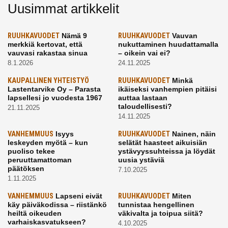
Uusimmat artikkelit
RUUHKAVUODET
Nämä 9
RUUHKAVUODET
Vauvan
merkkiä kertovat, että
nukuttaminen huudattamalla
vauvasi rakastaa sinua
– oikein vai ei?
8.1.2026
24.11.2025
KAUPALLINEN YHTEISTYÖ
RUUHKAVUODET
Minkä
Lastentarvike Oy – Parasta
ikäiseksi vanhempien pitäisi
lapsellesi jo vuodesta 1967
auttaa lastaan
taloudellisesti?
21.11.2025
14.11.2025
VANHEMMUUS
Isyys
RUUHKAVUODET
Nainen, näin
leskeyden myötä – kun
selätät haasteet aikuisiän
puoliso tekee
ystävyyssuhteissa ja löydät
peruuttamattoman
uusia ystäviä
päätöksen
7.10.2025
1.11.2025
VANHEMMUUS
Lapseni eivät
RUUHKAVUODET
Miten
käy päiväkodissa – riistänkö
tunnistaa hengellinen
heiltä oikeuden
väkivalta ja toipua siitä?
varhaiskasvatukseen?
4.10.2025