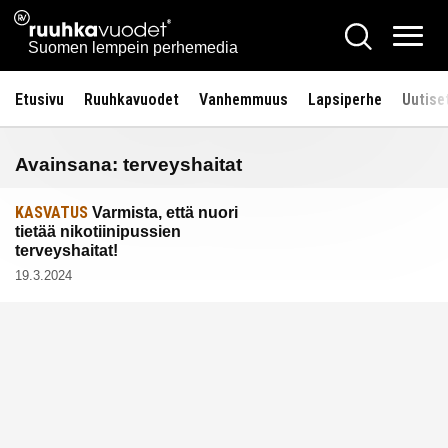
Siirry
Ruuhkavuodet.fi
Hae
sisältöön
Vali
Suomen lempein perhemedia
Etusivu
Ruuhkavuodet
Vanhemmuus
Lapsiperhe
Uutise
Avainsana:
terveyshaitat
KASVATUS
Varmista, että nuori
tietää nikotiinipussien
terveyshaitat!
19.3.2024