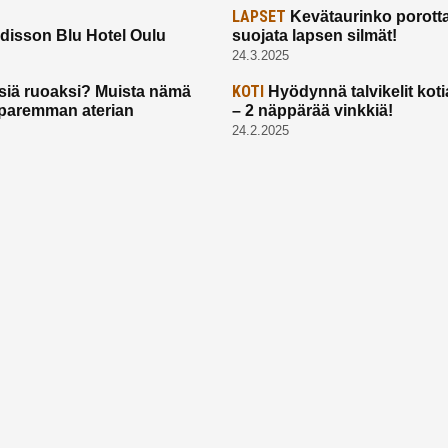
LAPSET
Kevätaurinko porotta
disson Blu Hotel Oulu
suojata lapsen silmät!
24.3.2025
KOTI
siä ruoaksi? Muista nämä
Hyödynnä talvikelit koti
t paremman aterian
– 2 näppärää vinkkiä!
24.2.2025
Etusivu
Meistä
Ruuhkavuodet
Lapsiperhe
Vanhemmuus
Tietosuojalauseke