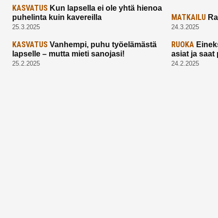
KASVATUS
Kun lapsella ei ole yhtä hienoa
MATKAILU
puhelinta kuin kavereilla
Ra
25.3.2025
24.3.2025
KASVATUS
RUOKA
Vanhempi, puhu työelämästä
Einek
lapselle – mutta mieti sanojasi!
asiat ja saa
25.2.2025
24.2.2025
Aitoa vertaistukea perhearkeen, lempeästi
myötäeläen
Facebook
Instagram
TikTok
X