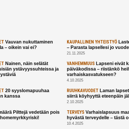
ET
KAUPALLINEN YHTEISTYÖ
Vauvan nukuttaminen
Laste
a – oikein vai ei?
– Parasta lapsellesi jo vuod
21.11.2025
ET
VANHEMMUUS
Nainen, näin selätät
Lapseni eivät 
uisiän ystävyyssuhteissa ja
päiväkodissa – riistänkö hei
 ystäviä
varhaiskasvatukseen?
4.10.2025
ET
RUUHKAVUODET
20 syyslomapuuhaa
Laman lapset,
en kanssa
siirrä köyhyyttä eteenpäin jäl
2.10.2025
TERVEYS
määrä Pilttejä vedetään pois
Varhaislapsuus maa
 homemyrkkyriski!
hyvästä terveydelle – tästä 
10.4.2025