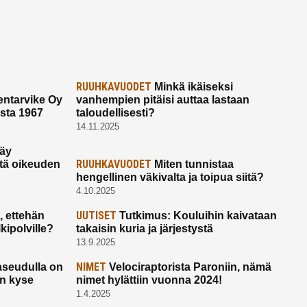
RUUHKAVUODET
Minkä ikäiseksi
ntarvike Oy
vanhempien pitäisi auttaa lastaan
esta 1967
taloudellisesti?
14.11.2025
käy
RUUHKAVUODET
ltä oikeuden
Miten tunnistaa
hengellinen väkivalta ja toipua siitä?
4.10.2025
UUTISET
 ettehän
Tutkimus: Kouluihin kaivataan
kipolville?
takaisin kuria ja järjestystä
13.9.2025
NIMET
seudulla on
Velociraptorista Paroniin, nämä
on kyse
nimet hylättiin vuonna 2024!
1.4.2025