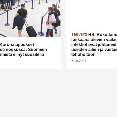
TERVEYS
HS: Rokottam
raskaana olevien vaikea
Koronatapaukset
infektiot ovat johtane
sti nousussa: Suomeen
useiden äitien ja vasta
mista ei nyt suositella
teho­hoitoon
7.10.2021