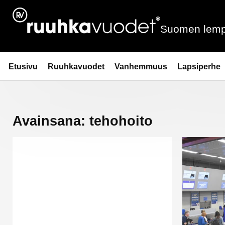
Siirry
sisältöön
Suomen lemp
Ruuhkavuodet.fi
Etusivu
Ruuhkavuodet
Vanhemmuus
Lapsiperhe
Avainsana:
tehohoito