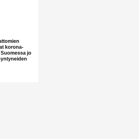
attomien
t korona­­
et Suomessa jo
­syntyneiden