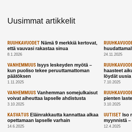
Uusimmat artikkelit
RUUHKAVUODET
RUUHKAVUOD
Nämä 9 merkkiä kertovat,
että vauvasi rakastaa sinua
huudattamall
8.1.2026
24.11.2025
VANHEMMUUS
RUUHKAVUOD
Isyys leskeyden myötä –
kun puoliso tekee peruuttamattoman
haasteet aik
päätöksen
löydät uusia
1.11.2025
7.10.2025
VANHEMMUUS
RUUHKAVUOD
Vanhemman somejulkaisut
voivat aiheuttaa lapselle ahdistusta
pienten last
3.10.2025
3.10.2025
KASVATUS
UUTISET
Eläinrakkautta kannattaa alkaa
Iso 
opettamaan lapselle varhain
myynnistä –
14.6.2025
12.4.2025