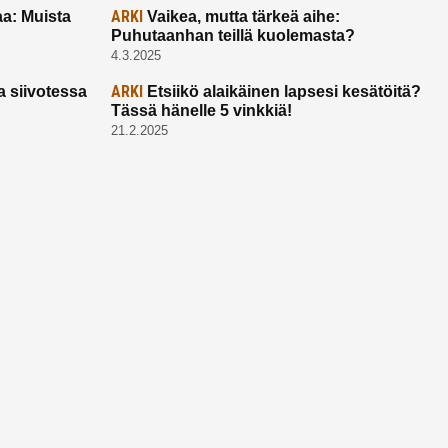
ARKI
a: Muista
Vaikea, mutta tärkeä aihe:
Puhutaanhan teillä kuolemasta?
4.3.2025
ARKI
a siivotessa
Etsiikö alaikäinen lapsesi kesätöitä?
Tässä hänelle 5 vinkkiä!
21.2.2025
Ota yhtettä
Ota yhteyttä:
toimitus@ruuhkavuodet.fi
Yhteistyöt:
myynti@ruuhkavuodet.fi