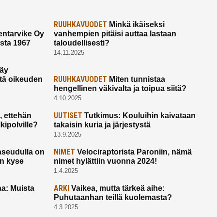
RUUHKAVUODET
Minkä ikäiseksi
ntarvike Oy
vanhempien pitäisi auttaa lastaan
esta 1967
taloudellisesti?
14.11.2025
käy
RUUHKAVUODET
ltä oikeuden
Miten tunnistaa
hengellinen väkivalta ja toipua siitä?
4.10.2025
UUTISET
 ettehän
Tutkimus: Kouluihin kaivataan
kipolville?
takaisin kuria ja järjestystä
13.9.2025
NIMET
seudulla on
Velociraptorista Paroniin, nämä
on kyse
nimet hylättiin vuonna 2024!
1.4.2025
ARKI
a: Muista
Vaikea, mutta tärkeä aihe:
Puhutaanhan teillä kuolemasta?
4.3.2025