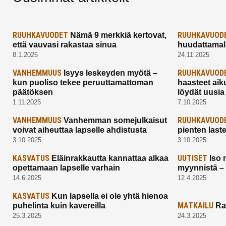
RUUHKAVUODET
RUUHKAVUOD
Nämä 9 merkkiä kertovat,
että vauvasi rakastaa sinua
huudattamall
8.1.2026
24.11.2025
VANHEMMUUS
RUUHKAVUOD
Isyys leskeyden myötä –
kun puoliso tekee peruuttamattoman
haasteet aik
päätöksen
löydät uusia
1.11.2025
7.10.2025
VANHEMMUUS
RUUHKAVUOD
Vanhemman somejulkaisut
voivat aiheuttaa lapselle ahdistusta
pienten last
3.10.2025
3.10.2025
KASVATUS
UUTISET
Eläinrakkautta kannattaa alkaa
Iso 
opettamaan lapselle varhain
myynnistä –
14.6.2025
12.4.2025
KASVATUS
Kun lapsella ei ole yhtä hienoa
MATKAILU
puhelinta kuin kavereilla
Ra
25.3.2025
24.3.2025