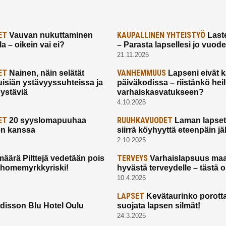
ET
KAUPALLINEN YHTEISTYÖ
Vauvan nukuttaminen
Laste
a – oikein vai ei?
– Parasta lapsellesi jo vuod
21.11.2025
ET
VANHEMMUUS
Nainen, näin selätät
Lapseni eivät 
uisiän ystävyyssuhteissa ja
päiväkodissa – riistänkö hei
 ystäviä
varhaiskasvatukseen?
4.10.2025
ET
RUUHKAVUODET
20 syyslomapuuhaa
Laman lapset,
en kanssa
siirrä köyhyyttä eteenpäin jäl
2.10.2025
TERVEYS
määrä Pilttejä vedetään pois
Varhaislapsuus maa
 homemyrkkyriski!
hyvästä terveydelle – tästä 
10.4.2025
LAPSET
Kevätaurinko porotta
disson Blu Hotel Oulu
suojata lapsen silmät!
24.3.2025