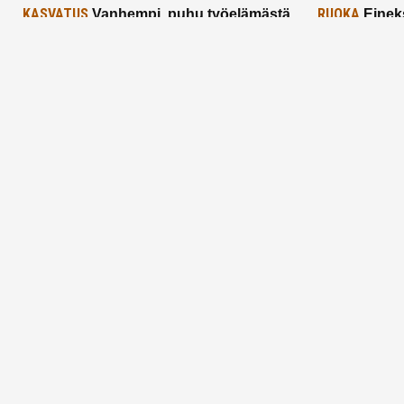
KASVATUS
RUOKA
Vanhempi, puhu työelämästä
Einek
lapselle – mutta mieti sanojasi!
asiat ja saa
25.2.2025
24.2.2025
Aitoa vertaistukea perhearkeen, lempeästi
myötäeläen
Facebook
Instagram
TikTok
X