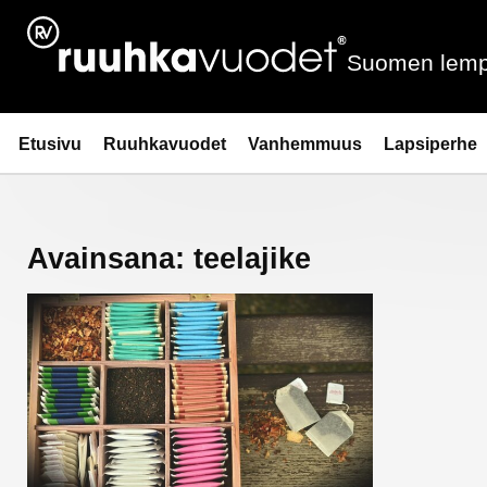
Siirry
sisältöön
Suomen lemp
Ruuhkavuodet.fi
Etusivu
Ruuhkavuodet
Vanhemmuus
Lapsiperhe
Avainsana:
teelajike