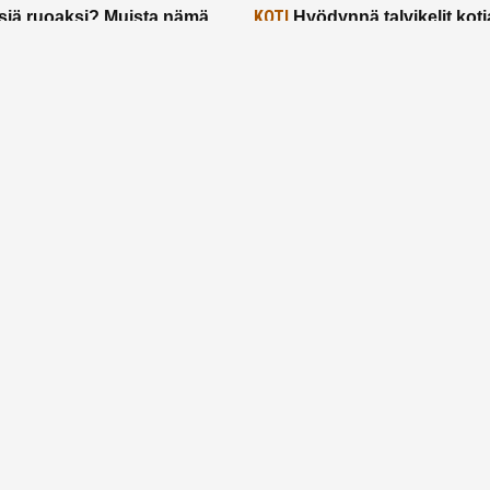
KOTI
siä ruoaksi? Muista nämä
Hyödynnä talvikelit koti
t paremman aterian
– 2 näppärää vinkkiä!
24.2.2025
Etusivu
Meistä
Ruuhkavuodet
Lapsiperhe
Vanhemmuus
Tietosuojalauseke
© 2026 Ruuhkavuodet.fi. Kaikki oikeudet pidätetään.