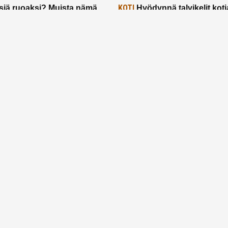
KOTI
siä ruoaksi? Muista nämä
Hyödynnä talvikelit koti
t paremman aterian
– 2 näppärää vinkkiä!
24.2.2025
Etusivu
Meistä
Ruuhkavuodet
Lapsiperhe
Vanhemmuus
Tietosuojalauseke
© 2026 Ruuhkavuodet.fi. Kaikki oikeudet pidätetään.