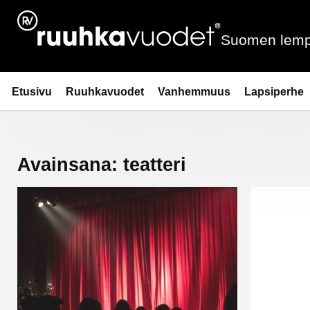
Siirry
sisältöön
Suomen lemp
Ruuhkavuodet.fi
Etusivu
Ruuhkavuodet
Vanhemmuus
Lapsiperhe
Avainsana:
teatteri