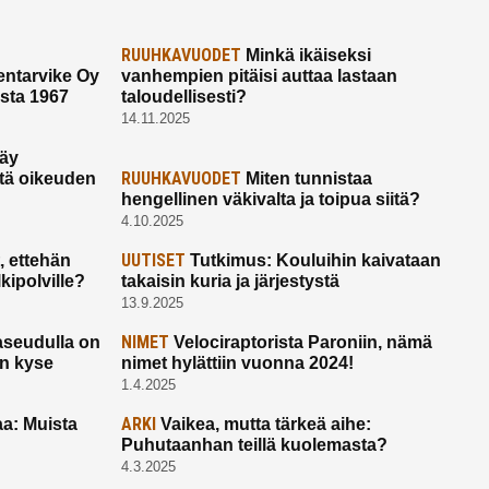
RUUHKAVUODET
Minkä ikäiseksi
ntarvike Oy
vanhempien pitäisi auttaa lastaan
esta 1967
taloudellisesti?
14.11.2025
käy
RUUHKAVUODET
ltä oikeuden
Miten tunnistaa
hengellinen väkivalta ja toipua siitä?
4.10.2025
UUTISET
 ettehän
Tutkimus: Kouluihin kaivataan
kipolville?
takaisin kuria ja järjestystä
13.9.2025
NIMET
seudulla on
Velociraptorista Paroniin, nämä
on kyse
nimet hylättiin vuonna 2024!
1.4.2025
ARKI
a: Muista
Vaikea, mutta tärkeä aihe:
Puhutaanhan teillä kuolemasta?
4.3.2025