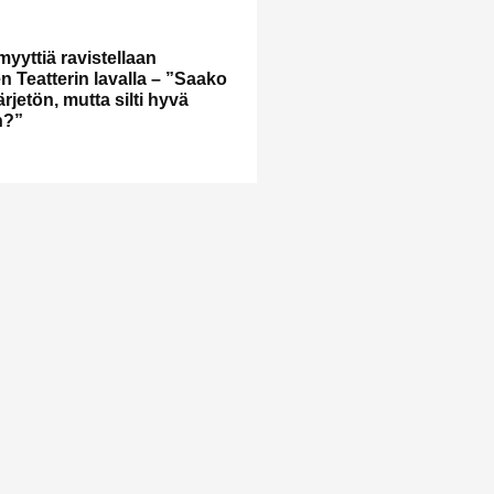
myyttiä ravistellaan
n Teatterin lavalla – ”Saako
 järjetön, mutta silti hyvä
n?”