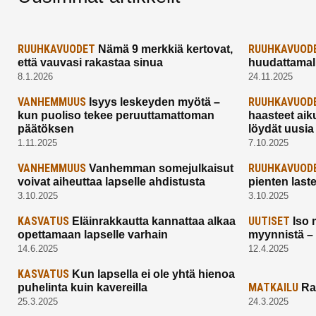
RUUHKAVUODET
RUUHKAVUOD
Nämä 9 merkkiä kertovat,
että vauvasi rakastaa sinua
huudattamall
8.1.2026
24.11.2025
VANHEMMUUS
RUUHKAVUOD
Isyys leskeyden myötä –
kun puoliso tekee peruuttamattoman
haasteet aik
päätöksen
löydät uusia
1.11.2025
7.10.2025
VANHEMMUUS
RUUHKAVUOD
Vanhemman somejulkaisut
voivat aiheuttaa lapselle ahdistusta
pienten last
3.10.2025
3.10.2025
KASVATUS
UUTISET
Eläinrakkautta kannattaa alkaa
Iso 
opettamaan lapselle varhain
myynnistä –
14.6.2025
12.4.2025
KASVATUS
Kun lapsella ei ole yhtä hienoa
MATKAILU
puhelinta kuin kavereilla
Ra
25.3.2025
24.3.2025