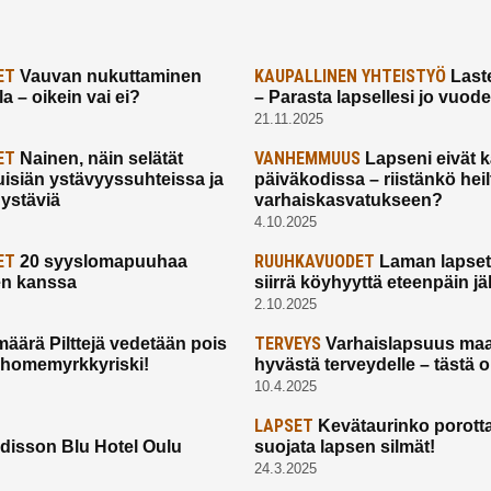
ET
KAUPALLINEN YHTEISTYÖ
Vauvan nukuttaminen
Laste
a – oikein vai ei?
– Parasta lapsellesi jo vuod
21.11.2025
ET
VANHEMMUUS
Nainen, näin selätät
Lapseni eivät 
uisiän ystävyyssuhteissa ja
päiväkodissa – riistänkö hei
 ystäviä
varhaiskasvatukseen?
4.10.2025
ET
RUUHKAVUODET
20 syyslomapuuhaa
Laman lapset,
en kanssa
siirrä köyhyyttä eteenpäin jäl
2.10.2025
TERVEYS
määrä Pilttejä vedetään pois
Varhaislapsuus maa
 homemyrkkyriski!
hyvästä terveydelle – tästä 
10.4.2025
LAPSET
Kevätaurinko porotta
disson Blu Hotel Oulu
suojata lapsen silmät!
24.3.2025