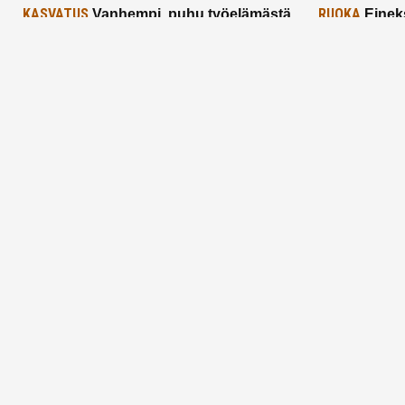
KASVATUS
RUOKA
Vanhempi, puhu työelämästä
Einek
lapselle – mutta mieti sanojasi!
asiat ja saa
25.2.2025
24.2.2025
Aitoa vertaistukea perhearkeen, lempeästi
myötäeläen
Facebook
Instagram
TikTok
X