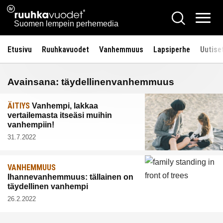
Siirry
Ruuhkavuodet.fi
Hae
sisältöön
Vali
Suomen lempein perhemedia
Etusivu
Ruuhkavuodet
Vanhemmuus
Lapsiperhe
Uutise
Avainsana:
täydellinenvanhemmuus
ÄITIYS
Vanhempi, lakkaa
vertailemasta itseäsi muihin
vanhempiin!
31.7.2022
VANHEMMUUS
Ihannevanhemmuus: tällainen on
täydellinen vanhempi
26.2.2022