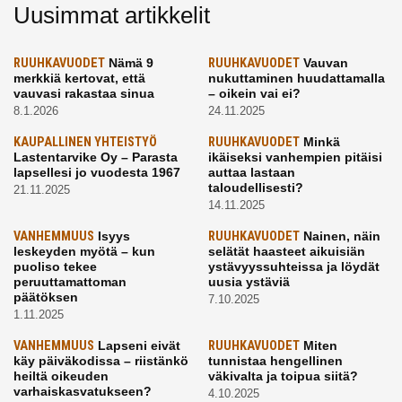
Uusimmat artikkelit
RUUHKAVUODET
Nämä 9
RUUHKAVUODET
Vauvan
merkkiä kertovat, että
nukuttaminen huudattamalla
vauvasi rakastaa sinua
– oikein vai ei?
8.1.2026
24.11.2025
KAUPALLINEN YHTEISTYÖ
RUUHKAVUODET
Minkä
Lastentarvike Oy – Parasta
ikäiseksi vanhempien pitäisi
lapsellesi jo vuodesta 1967
auttaa lastaan
taloudellisesti?
21.11.2025
14.11.2025
VANHEMMUUS
Isyys
RUUHKAVUODET
Nainen, näin
leskeyden myötä – kun
selätät haasteet aikuisiän
puoliso tekee
ystävyyssuhteissa ja löydät
peruuttamattoman
uusia ystäviä
päätöksen
7.10.2025
1.11.2025
VANHEMMUUS
Lapseni eivät
RUUHKAVUODET
Miten
käy päiväkodissa – riistänkö
tunnistaa hengellinen
heiltä oikeuden
väkivalta ja toipua siitä?
varhaiskasvatukseen?
4.10.2025