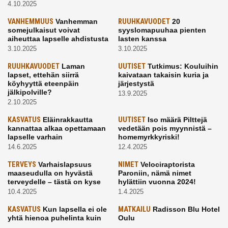
4.10.2025
VANHEMMUUS
Vanhemman
RUUHKAVUODET
20
somejulkaisut voivat
syyslomapuuhaa pienten
aiheuttaa lapselle ahdistusta
lasten kanssa
3.10.2025
3.10.2025
RUUHKAVUODET
Laman
UUTISET
Tutkimus: Kouluihin
lapset, ettehän siirrä
kaivataan takaisin kuria ja
köyhyyttä eteenpäin
järjestystä
jälkipolville?
13.9.2025
2.10.2025
KASVATUS
Eläinrakkautta
UUTISET
Iso määrä Pilttejä
kannattaa alkaa opettamaan
vedetään pois myynnistä –
lapselle varhain
homemyrkkyriski!
14.6.2025
12.4.2025
TERVEYS
Varhaislapsuus
NIMET
Velociraptorista
maaseudulla on hyvästä
Paroniin, nämä nimet
terveydelle – tästä on kyse
hylättiin vuonna 2024!
10.4.2025
1.4.2025
KASVATUS
Kun lapsella ei ole
MATKAILU
Radisson Blu Hotel
yhtä hienoa puhelinta kuin
Oulu
kavereilla
24.3.2025