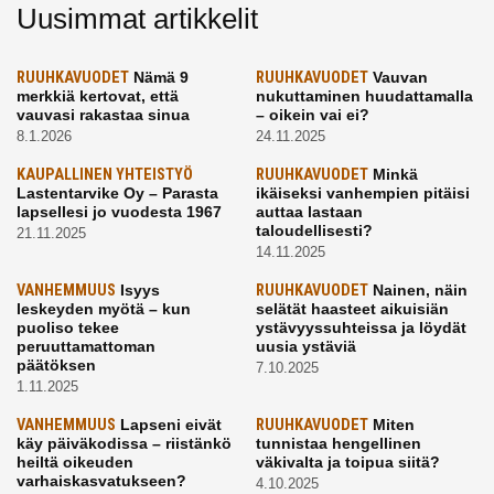
Uusimmat artikkelit
RUUHKAVUODET
Nämä 9
RUUHKAVUODET
Vauvan
merkkiä kertovat, että
nukuttaminen huudattamalla
vauvasi rakastaa sinua
– oikein vai ei?
8.1.2026
24.11.2025
KAUPALLINEN YHTEISTYÖ
RUUHKAVUODET
Minkä
Lastentarvike Oy – Parasta
ikäiseksi vanhempien pitäisi
lapsellesi jo vuodesta 1967
auttaa lastaan
taloudellisesti?
21.11.2025
14.11.2025
VANHEMMUUS
Isyys
RUUHKAVUODET
Nainen, näin
leskeyden myötä – kun
selätät haasteet aikuisiän
puoliso tekee
ystävyyssuhteissa ja löydät
peruuttamattoman
uusia ystäviä
päätöksen
7.10.2025
1.11.2025
VANHEMMUUS
Lapseni eivät
RUUHKAVUODET
Miten
käy päiväkodissa – riistänkö
tunnistaa hengellinen
heiltä oikeuden
väkivalta ja toipua siitä?
varhaiskasvatukseen?
4.10.2025