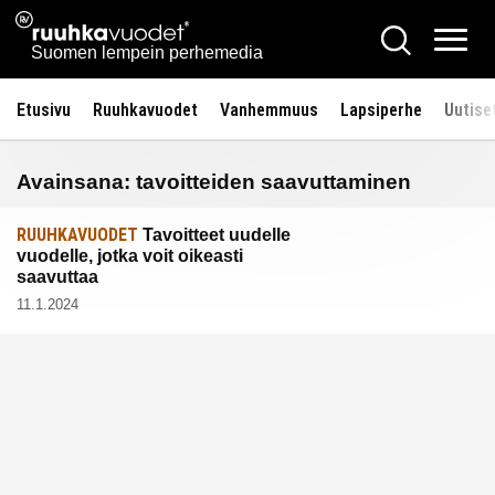
Siirry
Ruuhkavuodet.fi
Hae
sisältöön
Vali
Suomen lempein perhemedia
Etusivu
Ruuhkavuodet
Vanhemmuus
Lapsiperhe
Uutise
Avainsana:
tavoitteiden saavuttaminen
RUUHKAVUODET
Tavoitteet uudelle
vuodelle, jotka voit oikeasti
saavuttaa
11.1.2024