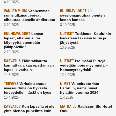
4.10.2025
VANHEMMUUS
Vanhemman
RUUHKAVUODET
20
somejulkaisut voivat
syyslomapuuhaa pienten
aiheuttaa lapselle ahdistusta
lasten kanssa
3.10.2025
3.10.2025
RUUHKAVUODET
Laman
UUTISET
Tutkimus: Kouluihin
lapset, ettehän siirrä
kaivataan takaisin kuria ja
köyhyyttä eteenpäin
järjestystä
jälkipolville?
13.9.2025
2.10.2025
KASVATUS
Eläinrakkautta
UUTISET
Iso määrä Pilttejä
kannattaa alkaa opettamaan
vedetään pois myynnistä –
lapselle varhain
homemyrkkyriski!
14.6.2025
12.4.2025
TERVEYS
Varhaislapsuus
NIMET
Velociraptorista
maaseudulla on hyvästä
Paroniin, nämä nimet
terveydelle – tästä on kyse
hylättiin vuonna 2024!
10.4.2025
1.4.2025
KASVATUS
Kun lapsella ei ole
MATKAILU
Radisson Blu Hotel
yhtä hienoa puhelinta kuin
Oulu
kavereilla
24.3.2025