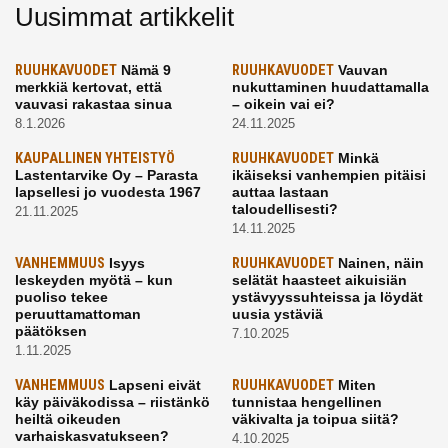
Uusimmat artikkelit
RUUHKAVUODET
Nämä 9
RUUHKAVUODET
Vauvan
merkkiä kertovat, että
nukuttaminen huudattamalla
vauvasi rakastaa sinua
– oikein vai ei?
8.1.2026
24.11.2025
KAUPALLINEN YHTEISTYÖ
RUUHKAVUODET
Minkä
Lastentarvike Oy – Parasta
ikäiseksi vanhempien pitäisi
lapsellesi jo vuodesta 1967
auttaa lastaan
taloudellisesti?
21.11.2025
14.11.2025
VANHEMMUUS
Isyys
RUUHKAVUODET
Nainen, näin
leskeyden myötä – kun
selätät haasteet aikuisiän
puoliso tekee
ystävyyssuhteissa ja löydät
peruuttamattoman
uusia ystäviä
päätöksen
7.10.2025
1.11.2025
VANHEMMUUS
Lapseni eivät
RUUHKAVUODET
Miten
käy päiväkodissa – riistänkö
tunnistaa hengellinen
heiltä oikeuden
väkivalta ja toipua siitä?
varhaiskasvatukseen?
4.10.2025