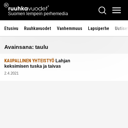
Siirry
Ruuhkavuodet.fi
Hae
sisältöön
Vali
Suomen lempein perhemedia
Etusivu
Ruuhkavuodet
Vanhemmuus
Lapsiperhe
Uutise
Avainsana:
taulu
KAUPALLINEN YHTEISTYÖ
Lahjan
keksimisen tuska ja taivas
2.4.2021