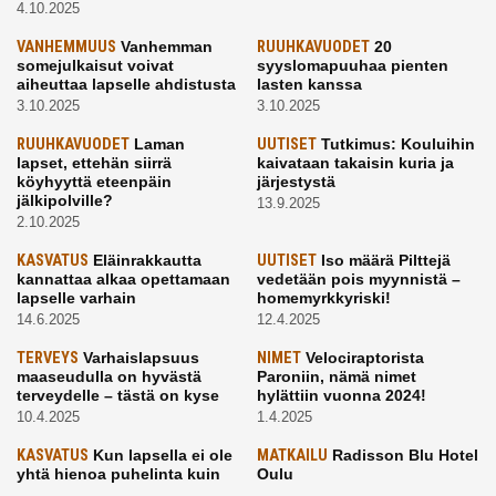
4.10.2025
VANHEMMUUS
Vanhemman
RUUHKAVUODET
20
somejulkaisut voivat
syyslomapuuhaa pienten
aiheuttaa lapselle ahdistusta
lasten kanssa
3.10.2025
3.10.2025
RUUHKAVUODET
Laman
UUTISET
Tutkimus: Kouluihin
lapset, ettehän siirrä
kaivataan takaisin kuria ja
köyhyyttä eteenpäin
järjestystä
jälkipolville?
13.9.2025
2.10.2025
KASVATUS
Eläinrakkautta
UUTISET
Iso määrä Pilttejä
kannattaa alkaa opettamaan
vedetään pois myynnistä –
lapselle varhain
homemyrkkyriski!
14.6.2025
12.4.2025
TERVEYS
Varhaislapsuus
NIMET
Velociraptorista
maaseudulla on hyvästä
Paroniin, nämä nimet
terveydelle – tästä on kyse
hylättiin vuonna 2024!
10.4.2025
1.4.2025
KASVATUS
Kun lapsella ei ole
MATKAILU
Radisson Blu Hotel
yhtä hienoa puhelinta kuin
Oulu
kavereilla
24.3.2025