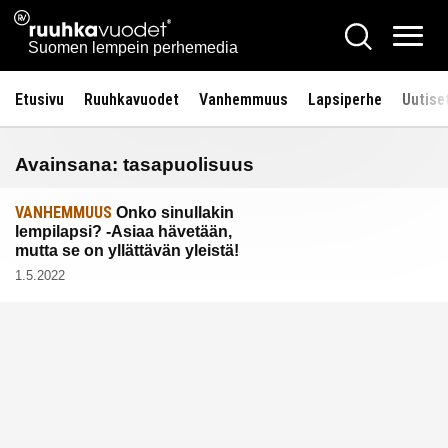
Siirry
Ruuhkavuodet.fi
Hae
sisältöön
Vali
Suomen lempein perhemedia
Etusivu
Ruuhkavuodet
Vanhemmuus
Lapsiperhe
Uutise
Avainsana:
tasapuolisuus
VANHEMMUUS
Onko sinullakin
lempilapsi? -Asiaa hävetään,
mutta se on yllättävän yleistä!
1.5.2022