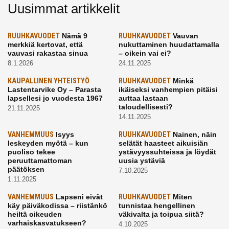
Uusimmat artikkelit
RUUHKAVUODET
Nämä 9
RUUHKAVUODET
Vauvan
merkkiä kertovat, että
nukuttaminen huudattamalla
vauvasi rakastaa sinua
– oikein vai ei?
8.1.2026
24.11.2025
KAUPALLINEN YHTEISTYÖ
RUUHKAVUODET
Minkä
Lastentarvike Oy – Parasta
ikäiseksi vanhempien pitäisi
lapsellesi jo vuodesta 1967
auttaa lastaan
taloudellisesti?
21.11.2025
14.11.2025
VANHEMMUUS
Isyys
RUUHKAVUODET
Nainen, näin
leskeyden myötä – kun
selätät haasteet aikuisiän
puoliso tekee
ystävyyssuhteissa ja löydät
peruuttamattoman
uusia ystäviä
päätöksen
7.10.2025
1.11.2025
VANHEMMUUS
Lapseni eivät
RUUHKAVUODET
Miten
käy päiväkodissa – riistänkö
tunnistaa hengellinen
heiltä oikeuden
väkivalta ja toipua siitä?
varhaiskasvatukseen?
4.10.2025