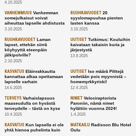
4.10.2025
VANHEMMUUS
Vanhemman
RUUHKAVUODET
20
somejulkaisut voivat
syyslomapuuhaa pienten
aiheuttaa lapselle ahdistusta
lasten kanssa
3.10.2025
3.10.2025
RUUHKAVUODET
Laman
UUTISET
Tutkimus: Kouluihin
lapset, ettehän siirrä
kaivataan takaisin kuria ja
köyhyyttä eteenpäin
järjestystä
jälkipolville?
13.9.2025
2.10.2025
KASVATUS
Eläinrakkautta
UUTISET
Iso määrä Pilttejä
kannattaa alkaa opettamaan
vedetään pois myynnistä –
lapselle varhain
homemyrkkyriski!
14.6.2025
12.4.2025
TERVEYS
Varhaislapsuus
NIMET
Velociraptorista
maaseudulla on hyvästä
Paroniin, nämä nimet
terveydelle – tästä on kyse
hylättiin vuonna 2024!
10.4.2025
1.4.2025
KASVATUS
Kun lapsella ei ole
MATKAILU
Radisson Blu Hotel
yhtä hienoa puhelinta kuin
Oulu
kavereilla
24.3.2025